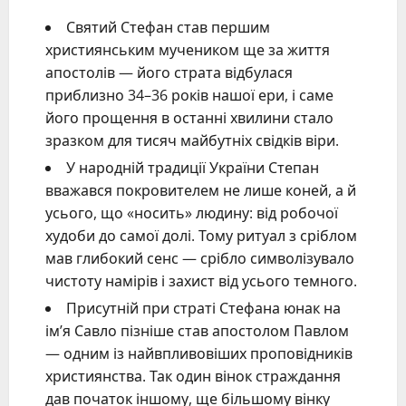
Святий Стефан став першим
християнським мучеником ще за життя
апостолів — його страта відбулася
приблизно 34–36 років нашої ери, і саме
його прощення в останні хвилини стало
зразком для тисяч майбутніх свідків віри.
У народній традиції України Степан
вважався покровителем не лише коней, а й
усього, що «носить» людину: від робочої
худоби до самої долі. Тому ритуал з сріблом
мав глибокий сенс — срібло символізувало
чистоту намірів і захист від усього темного.
Присутній при страті Стефана юнак на
ім’я Савло пізніше став апостолом Павлом
— одним із найвпливовіших проповідників
християнства. Так один вінок страждання
дав початок іншому, ще більшому вінку