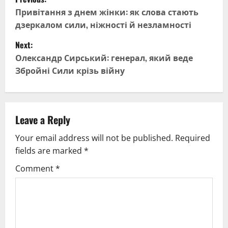
o
Привітання з днем жінки: як слова стають
дзеркалом сили, ніжності й незламності
s
Next:
t
Олександр Сирський: генерал, який веде
Збройні Сили крізь війну
n
a
v
Leave a Reply
Your email address will not be published.
Required
i
fields are marked
*
g
Comment
*
a
t