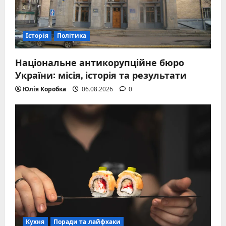
Історія
Політика
Національне антикорупційне бюро
України: місія, історія та результати
Юлія Коробка
06.08.2026
0
Кухня
Поради та лайфхаки