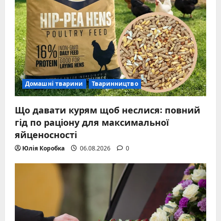
Домашні тварини
Тваринництво
Що давати курям щоб неслися: повний
гід по раціону для максимальної
яйценосності
Юлія Коробка
06.08.2026
0