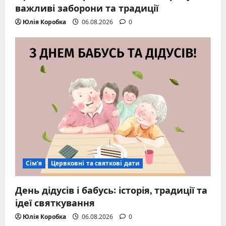
важливі заборони та традиції
Юлія Коробка
06.08.2026
0
Сім’я
Цервковні та святкові дати
День дідусів і бабусь: історія, традиції та
ідеї святкування
Юлія Коробка
06.08.2026
0