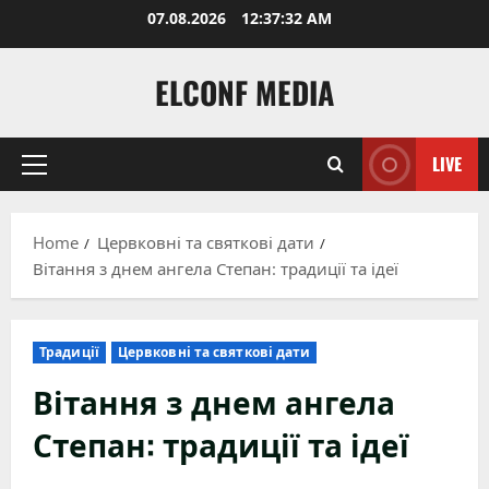
Skip
07.08.2026
12:37:34 AM
to
content
ELCONF MEDIA
LIVE
Primary
Menu
Home
Цервковні та святкові дати
Вітання з днем ангела Степан: традиції та ідеї
Традиції
Цервковні та святкові дати
Вітання з днем ангела
Степан: традиції та ідеї