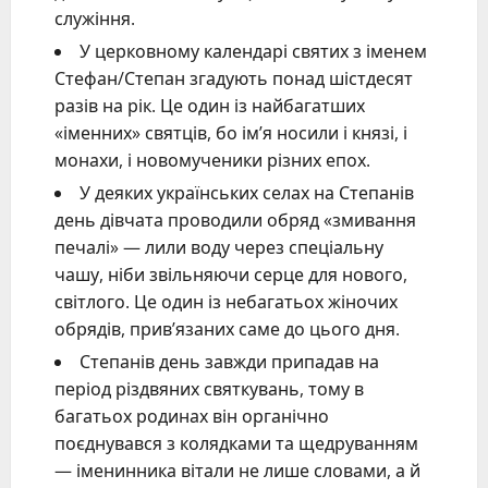
служіння.
У церковному календарі святих з іменем
Стефан/Степан згадують понад шістдесят
разів на рік. Це один із найбагатших
«іменних» святців, бо ім’я носили і князі, і
монахи, і новомученики різних епох.
У деяких українських селах на Степанів
день дівчата проводили обряд «змивання
печалі» — лили воду через спеціальну
чашу, ніби звільняючи серце для нового,
світлого. Це один із небагатьох жіночих
обрядів, прив’язаних саме до цього дня.
Степанів день завжди припадав на
період різдвяних святкувань, тому в
багатьох родинах він органічно
поєднувався з колядками та щедруванням
— іменинника вітали не лише словами, а й