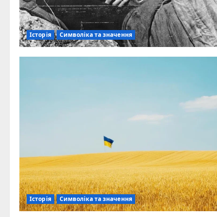
Історія
Символіка та значення
Історія
Символіка та значення