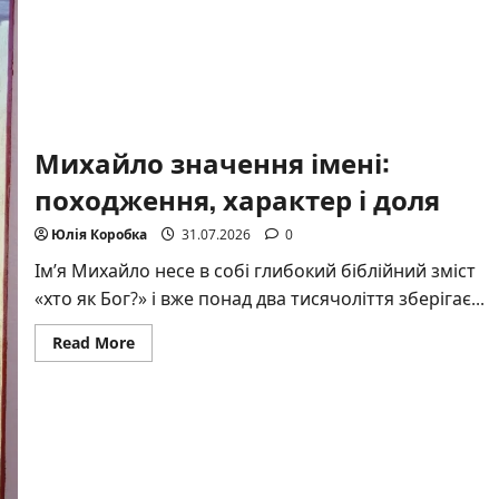
Михайло значення імені:
походження, характер і доля
Юлія Коробка
31.07.2026
0
Ім’я Михайло несе в собі глибокий біблійний зміст
«хто як Бог?» і вже понад два тисячоліття зберігає...
Read
Read More
more
about
Михайло
значення
імені:
походження,
характер
і
доля