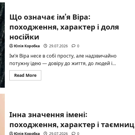
України:
небо,
пшениця
Що означає ім’я Віра:
і
сила
нації
походження, характер і доля
носійки
Юлія Коробка
29.07.2026
0
Ім’я Віра несе в собі просту, але надзвичайно
потужну ідею — довіру до життя, до людей і...
Read
Read More
more
about
Що
означає
ім’я
Віра:
походження,
характер
Інна значення імені:
і
доля
носійки
походження, характер і таємниц
Юлія Коробка
29.07.2026
0