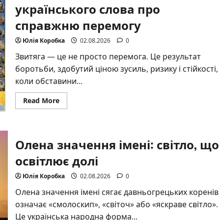
українського слова про
справжню перемогу
Юлія Коробка
02.08.2026
0
Звитяга — це не просто перемога. Це результат
боротьби, здобутий ціною зусиль, ризику і стійкості,
коли обставини...
Read
Read More
more
about
Звитяга
це:
глибоке
Олена значення імені: світло, що
значення
українського
слова
освітлює долі
про
справжню
перемогу
Юлія Коробка
02.08.2026
0
Олена значення імені сягає давньогрецьких коренів 
означає «смолоскип», «світоч» або «яскраве світло».
Це українська народна форма...