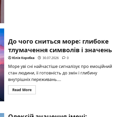
До чого сниться море: глибоке
тлумачення символів і значень
Юлія Коробка
30.07.2026
0
Море уві сні найчастіше сигналізує про емоційний
стан людини, її готовність до змін і глибину
внутрішніх переживань....
Read
Read More
more
about
До
чого
сниться
море:
Олексій значення імені:
глибоке