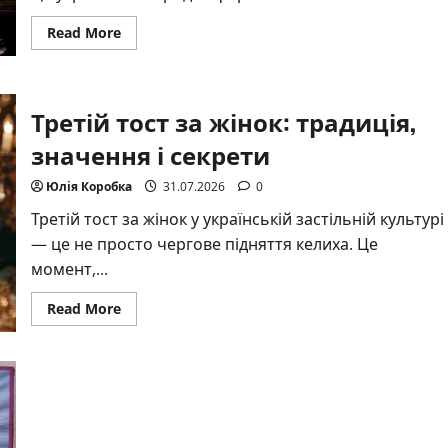
Read
Read More
more
about
Олена
значення
імені:
Третій тост за жінок: традиція,
світло,
що
освітлює
значення і секрети
долі
Юлія Коробка
31.07.2026
0
Третій тост за жінок у українській застільній культурі
— це не просто чергове підняття келиха. Це
момент,...
Read
Read More
more
about
Третій
тост
за
жінок:
традиція,
значення
і
секрети