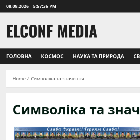
Skip
08.08.2026
5:57:37 PM
to
content
ELCONF MEDIA
ГОЛОВНА
КОСМОС
НАУКА ТА ПРИРОДА
С
Home
Символіка та значення
Символіка та зна