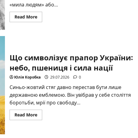
«мила людям» або...
Read
Read More
more
about
Що
означає
ім’я
людмила:
глибокий
сенс
Що символізує прапор України:
і
жива
історія
небо, пшениця і сила нації
Юлія Коробка
29.07.2026
0
Синьо-жовтий стяг давно перестав бути лише
державною емблемою. Він увібрав у себе століття
боротьби, мрії про свободу...
Read
Read More
more
about
Що
символізує
прапор