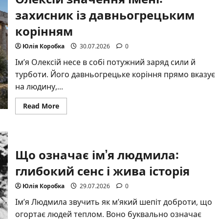
тлумачення
захисник із давньогрецьким
символів
і
значень
корінням
Юлія Коробка
30.07.2026
0
Ім’я Олексій несе в собі потужний заряд сили й
турботи. Його давньогрецьке коріння прямо вказує
на людину,...
Read
Read More
more
about
Олексій
значення
імені:
захисник
Що означає ім’я людмила:
із
давньогрецьким
глибокий сенс і жива історія
корінням
Юлія Коробка
29.07.2026
0
Ім’я Людмила звучить як м’який шепіт доброти, що
огортає людей теплом. Воно буквально означає