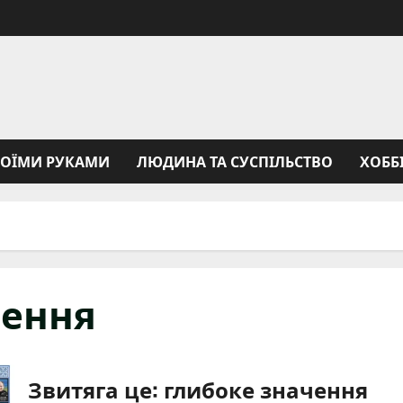
ВОЇМИ РУКАМИ
ЛЮДИНА ТА СУСПІЛЬСТВО
ХОББ
чення
Звитяга це: глибоке значення