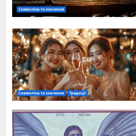
Символіка та значення
Символіка та значення
Традиції