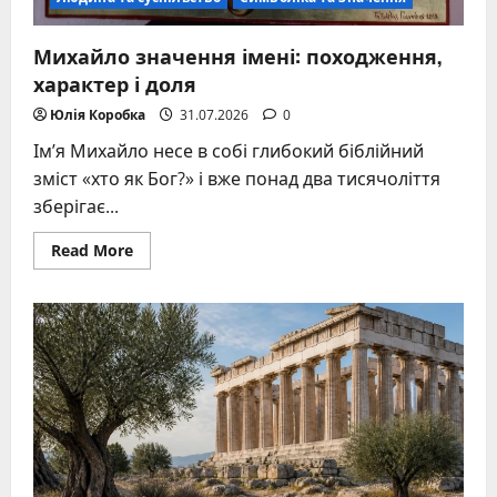
Михайло значення імені: походження,
характер і доля
Юлія Коробка
31.07.2026
0
Ім’я Михайло несе в собі глибокий біблійний
зміст «хто як Бог?» і вже понад два тисячоліття
зберігає...
Read
Read More
more
about
Михайло
значення
імені:
походження,
характер
і
доля