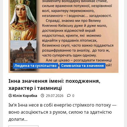
як
правильно
висловлювати
вдячність
Людина та суспільство
Символіка та значення
Інна значення імені: походження,
характер і таємниці
Юлія Коробка
29.07.2026
0
Ім’я Інна несе в собі енергію стрімкого потоку —
воно асоціюється з рухом, силою та здатністю
долати...