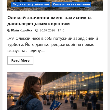
Людина та суспільство
Символіка та значення
Олексій значення імені: захисник із
давньогрецьким корінням
Юлія Коробка
30.07.2026
0
Ім’я Олексій несе в собі потужний заряд сили й
турботи. Його давньогрецьке коріння прямо
вказує на людину,...
Read
Read More
more
about
Олексій
значення
імені:
захисник
із
давньогрецьким
корінням