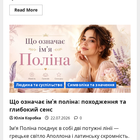
Read
Read More
more
about
Що
означає
ім’я
Каріна:
походження
та
багатогранне
значення
Людина та суспільство
Символіка та значення
Що означає ім’я поліна: походження та
глибокий сенс
Юлія Коробка
22.07.2026
0
Ім’я Поліна поєднує в собі дві потужні лінії —
грецьке світло Аполлона і латинську скромність.