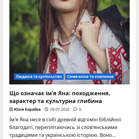
Людина та суспільство
Символіка та значення
Що означає ім’я Яна: походження,
характер та культурна глибина
Юлія Коробка
09.07.2026
0
Ім’я Яна несе в собі древній відгомін біблійної
благодаті, переплітаючись зі слов’янськими
традиціями та українською історією. Воно...