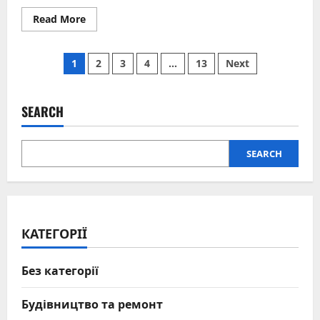
Read
Read More
more
about
Що
Posts
означає
1
2
3
4
…
13
Next
ім’я
Яна:
pagination
походження,
характер
та
SEARCH
культурна
глибина
SEARCH
КАТЕГОРІЇ
Без категорії
Будівництво та ремонт