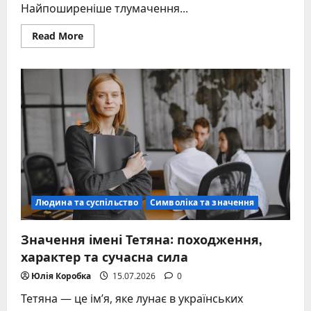
Найпоширеніше тлумачення...
Read
Read More
more
about
Що
означає
ім’я
поліна:
походження
та
глибокий
сенс
Людина та суспільство
Символіка та значення
Значення імені Тетяна: походження,
характер та сучасна сила
Юлія Коробка
15.07.2026
0
Тетяна — це ім’я, яке лунає в українських