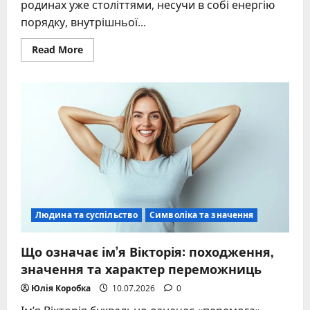
родинах уже століттями, несучи в собі енергію
порядку, внутрішньої...
Read
Read More
more
about
Значення
імені
Тетяна:
походження,
характер
та
сучасна
сила
Людина та суспільство
Символіка та значення
Що означає ім’я Вікторія: походження,
значення та характер переможниць
Юлія Коробка
10.07.2026
0