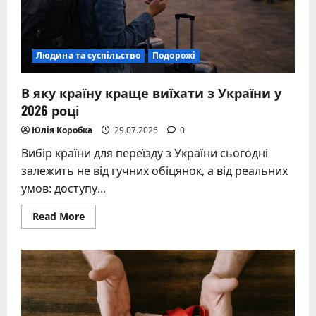
Людина та суспільство
Подорожі
В яку країну краще виїхати з України у
2026 році
Юлія Коробка
29.07.2026
0
Вибір країни для переїзду з України сьогодні
залежить не від гучних обіцянок, а від реальних
умов: доступу...
Read
Read More
more
about
В
яку
країну
краще
виїхати
з
України
у