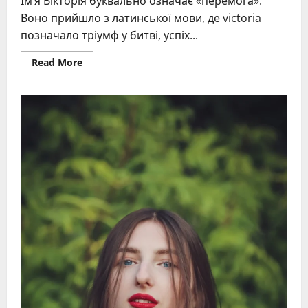
Ім’я Вікторія буквально означає «перемога».
Воно прийшло з латинської мови, де victoria
позначало тріумф у битві, успіх...
Read
Read More
more
about
Що
означає
ім’я
Вікторія:
походження,
значення
та
характер
переможниць