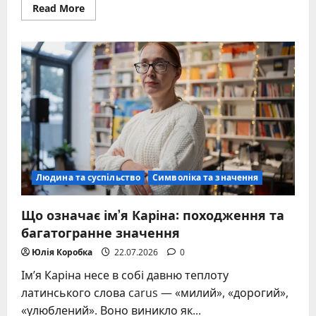
Read
Read More
more
about
Інна
значення
імені:
походження,
характер
і
таємниці
Людина та суспільство
Символіка та значення
Що означає ім’я Каріна: походження та
багатогранне значення
Юлія Коробка
22.07.2026
0
Ім’я Каріна несе в собі давню теплоту
латинського слова carus — «милий», «дорогий»,
«улюблений». Воно виникло як...