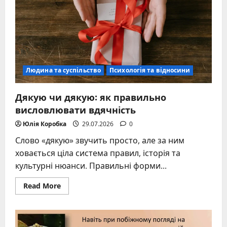
2026
році
Людина та суспільство
Психологія та відносини
Дякую чи дякую: як правильно
висловлювати вдячність
Юлія Коробка
29.07.2026
0
Слово «дякую» звучить просто, але за ним
ховається ціла система правил, історія та
культурні нюанси. Правильні форми...
Read
Read More
more
about
Дякую
чи
дякую: