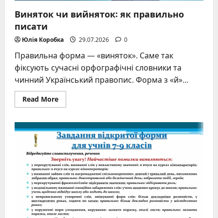
Виняток чи вийняток: як правильно
писати
Юлія Коробка
29.07.2026
0
Правильна форма — «виняток». Саме так
фіксують сучасні орфографічні словники та
чинний Український правопис. Форма з «й»...
Read
Read More
more
about
Виняток
чи
вийняток:
як
правильно
писати