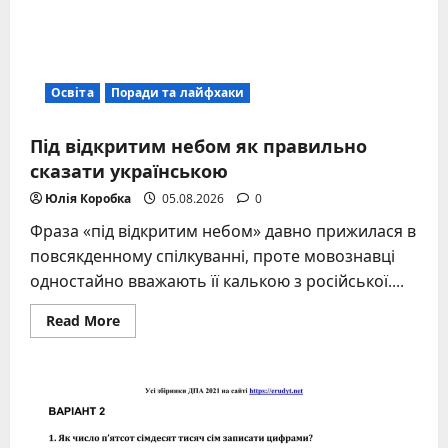
Освіта
Поради та лайфхаки
Під відкритим небом як правильно
сказати українською
Юлія Коробка
05.08.2026
0
Фраза «під відкритим небом» давно прижилася в
повсякденному спілкуванні, проте мовознавці
одностайно вважають її калькою з російської....
Read
Read More
more
about
Під
відкритим
небом
як
правильно
сказати
українською