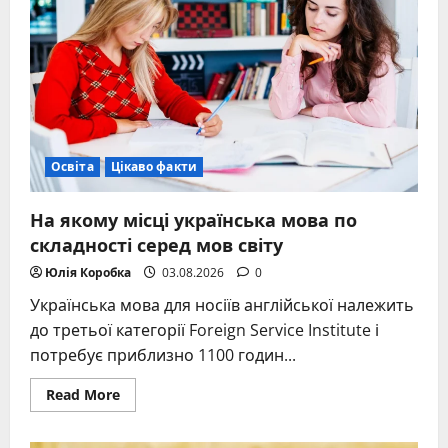
та
як
підготуватися?
Освіта
Цікаво факти
На якому місці українська мова по
складності серед мов світу
Юлія Коробка
03.08.2026
0
Українська мова для носіїв англійської належить
до третьої категорії Foreign Service Institute і
потребує приблизно 1100 годин...
Read
Read More
more
about
На