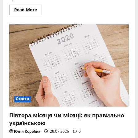
Read
Read More
more
about
Чашка
чи
кружка:
як
правильно
сказати
українською
Освіта
Півтора місяця чи місяці: як правильно
українською
Юлія Коробка
29.07.2026
0