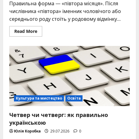
Правильна форма — «півтора місяця». Після
числівника «півтора» іменник чоловічого або
середнього роду стоїть у родовому відмінку...
Read
Read More
more
about
Півтора
місяця
чи
місяці:
як
правильно
українською
Культура та мистецтво
Освіта
Четвер чи четверг: як правильно
українською
Юлія Коробка
29.07.2026
0