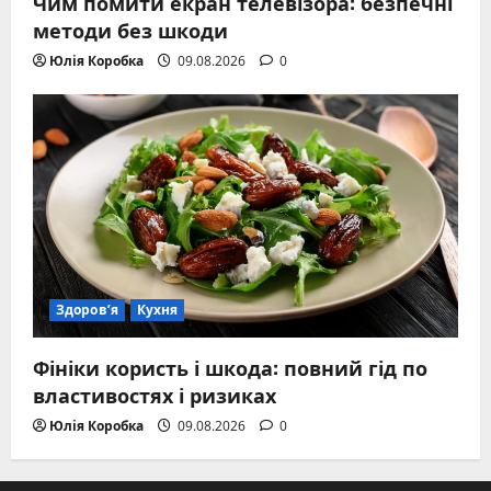
Чим помити екран телевізора: безпечні
методи без шкоди
Юлія Коробка
09.08.2026
0
Здоров’я
Кухня
Фініки користь і шкода: повний гід по
властивостях і ризиках
Юлія Коробка
09.08.2026
0