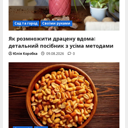
Сад та город
Своїми руками
Як розмножити драцену вдома:
детальний посібник з усіма методами
Юлія Коробка
09.08.2026
0