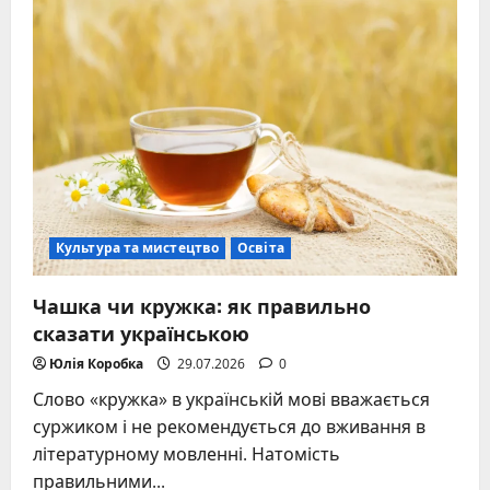
якому
місці
українська
мова
по
складності
серед
мов
світу
Культура та мистецтво
Освіта
Чашка чи кружка: як правильно
сказати українською
Юлія Коробка
29.07.2026
0
Слово «кружка» в українській мові вважається
суржиком і не рекомендується до вживання в
літературному мовленні. Натомість
правильними...