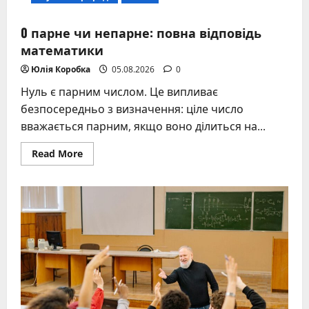
0 парне чи непарне: повна відповідь
математики
Юлія Коробка
05.08.2026
0
Нуль є парним числом. Це випливає
безпосередньо з визначення: ціле число
вважається парним, якщо воно ділиться на...
Read
Read More
more
about
0
парне
чи
непарне:
повна
відповідь
математики