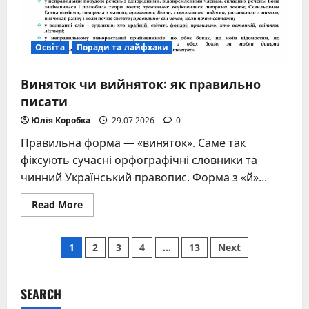
Освіта
Поради та лайфхаки
Виняток чи вийняток: як правильно
писати
Юлія Коробка
29.07.2026
0
Правильна форма — «виняток». Саме так
фіксують сучасні орфографічні словники та
чинний Український правопис. Форма з «й»...
Read
Read More
more
about
Виняток
Posts
чи
1
2
3
4
…
13
Next
вийняток:
як
pagination
правильно
писати
SEARCH