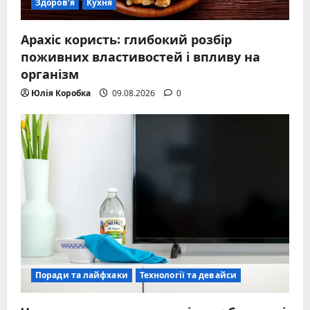
Здоров’я
Кухня
Арахіс користь: глибокий розбір
поживних властивостей і впливу на
організм
Юлія Коробка
09.08.2026
0
Поради та лайфхаки
Технології та девайси