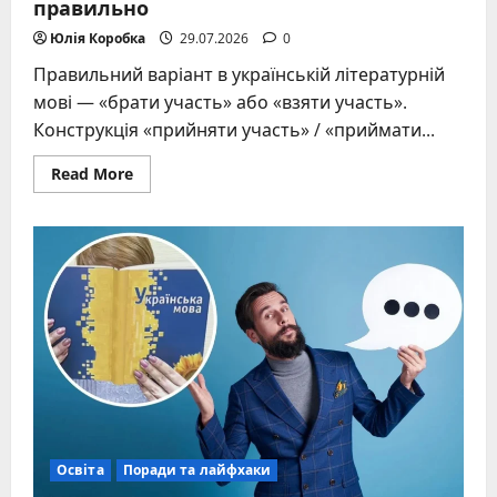
правильно
Юлія Коробка
29.07.2026
0
Правильний варіант в українській літературній
мові — «брати участь» або «взяти участь».
Конструкція «прийняти участь» / «приймати...
Read
Read More
more
about
Взяти
участь
чи
прийняти
участь:
як
правильно
Освіта
Поради та лайфхаки