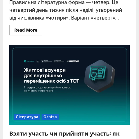
Правильна літературна форма — четвер. Це
четвертий день тижня після неділі, утворений
від числівника «чотири». Варіант «четверг»...
Read
Read More
more
about
Четвер
чи
четверг:
як
правильно
українською
Література
Освіта
Взяти участь чи прийняти участь: як