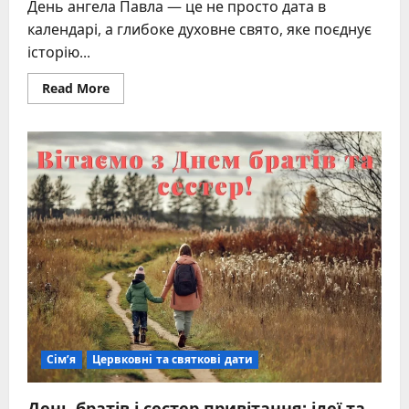
День ангела Павла — це не просто дата в
календарі, а глибоке духовне свято, яке поєднує
історію...
Read
Read More
more
about
З
днем
ангела
Павла:
дати,
традиції
та
значення
іменин
Сім’я
Цервковні та святкові дати
День братів і сестер привітання: ідеї та