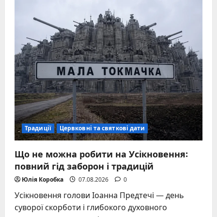
днем
ангела
Ігоря:
історія,
дати
та
традиції
святкування
Традиції
Цервковні та святкові дати
Що не можна робити на Усікновення:
повний гід заборон і традицій
Юлія Коробка
07.08.2026
0
Усікновення голови Іоанна Предтечі — день
суворої скорботи і глибокого духовного