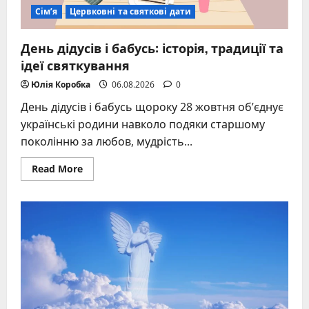
Сім’я
Цервковні та святкові дати
День дідусів і бабусь: історія, традиції та
ідеї святкування
Юлія Коробка
06.08.2026
0
День дідусів і бабусь щороку 28 жовтня об’єднує
українські родини навколо подяки старшому
поколінню за любов, мудрість...
Read
Read More
more
about
День
дідусів
і
бабусь:
історія,
традиції
та
ідеї
святкування