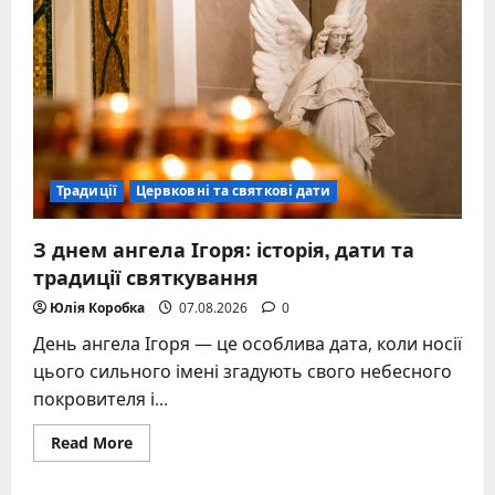
Традиції
Цервковні та святкові дати
З днем ангела Ігоря: історія, дати та
традиції святкування
Юлія Коробка
07.08.2026
0
День ангела Ігоря — це особлива дата, коли носії
цього сильного імені згадують свого небесного
покровителя і...
Read
Read More
more
about
З