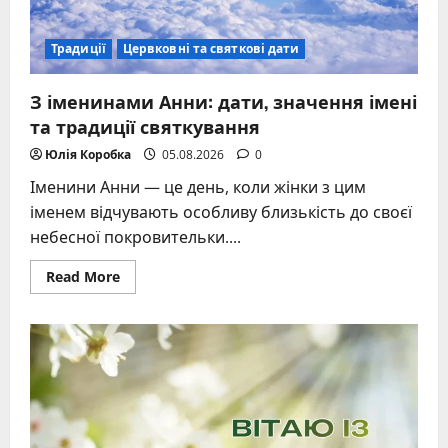
Традиції
Цервковні та святкові дати
З іменинами Анни: дати, значення імені
та традиції святкування
Юлія Коробка
05.08.2026
0
Іменини Анни — це день, коли жінки з цим
іменем відчувають особливу близькість до своєї
небесної покровительки....
Read
Read More
more
about
З
іменинами
Анни:
дати,
значення
імені
та
традиції
святкування