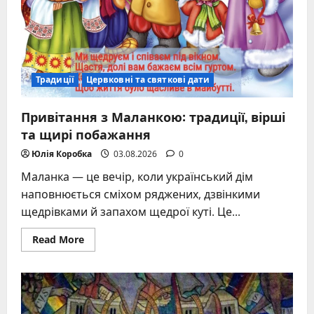
Традиції
Цервковні та святкові дати
Привітання з Маланкою: традиції, вірші
та щирі побажання
Юлія Коробка
03.08.2026
0
Маланка — це вечір, коли український дім
наповнюється сміхом ряджених, дзвінкими
щедрівками й запахом щедрої куті. Це...
Read
Read More
more
about
Привітання
з
Маланкою:
традиції,
вірші