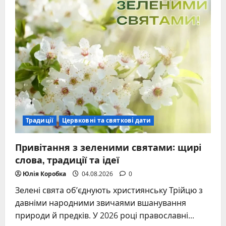
Традиції
Цервковні та святкові дати
Привітання з зеленими святами: щирі
слова, традиції та ідеї
Юлія Коробка
04.08.2026
0
Зелені свята об’єднують християнську Трійцю з
давніми народними звичаями вшанування
природи й предків. У 2026 році православні...