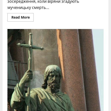
зосередження, коли віряни згадують
мученицьку смерть...
Read
Read More
more
about
Що
не
можна
робити
на
Усікновення:
повний
гід
заборон
і
традицій