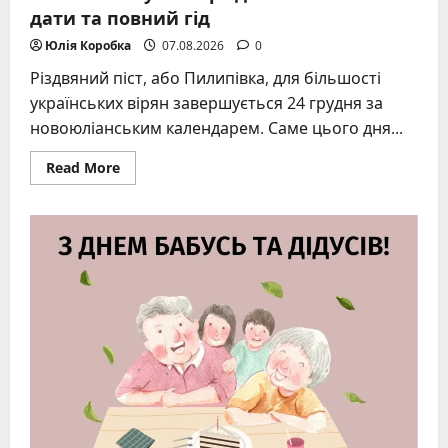
дати та повний гід
Юлія Коробка
07.08.2026
0
Різдвяний піст, або Пилипівка, для більшості
українських вірян завершується 24 грудня за
новоюліанським календарем. Саме цього дня...
Read
Read More
more
about
Коли
закінчується
різдвяний
піст:
точні
дати
та
повний
гід