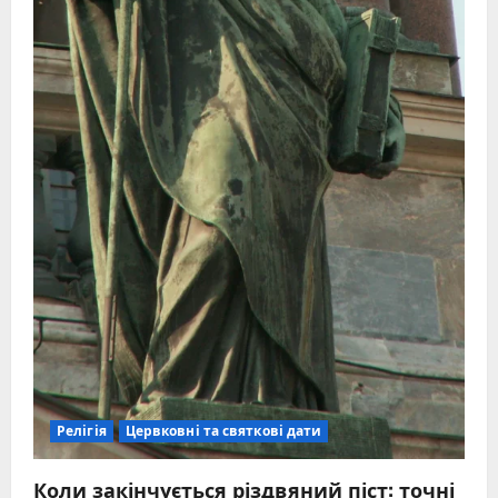
Релігія
Цервковні та святкові дати
Коли закінчується різдвяний піст: точні