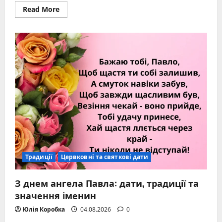
Read
Read More
more
about
Привітання
з
зеленими
святами:
щирі
слова,
традиції
та
ідеї
Традиції
Цервковні та святкові дати
З днем ангела Павла: дати, традиції та
значення іменин
Юлія Коробка
04.08.2026
0