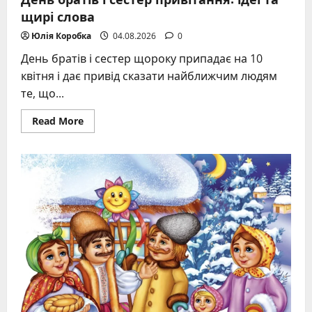
щирі слова
Юлія Коробка
04.08.2026
0
День братів і сестер щороку припадає на 10
квітня і дає привід сказати найближчим людям
те, що...
Read
Read More
more
about
День
братів
і
сестер
привітання:
ідеї
та
щирі
слова