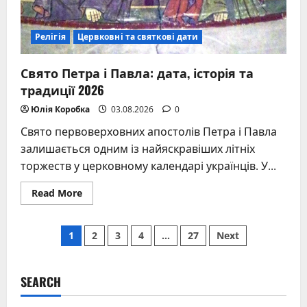
Релігія
Цервковні та святкові дати
Свято Петра і Павла: дата, історія та
традиції 2026
Юлія Коробка
03.08.2026
0
Свято первоверховних апостолів Петра і Павла
залишається одним із найяскравіших літніх
торжеств у церковному календарі українців. У...
Read
Read More
more
about
Свято
Posts
Петра
1
2
3
4
…
27
Next
і
Павла:
pagination
дата,
історія
та
SEARCH
традиції
2026