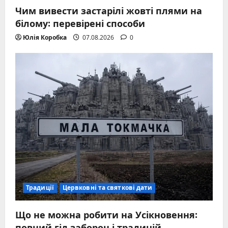
Чим вивести застарілі жовті плями на
білому: перевірені способи
Юлія Коробка
07.08.2026
0
Традиції
Цервковні та святкові дати
Що не можна робити на Усікновення:
повний гід заборон і традицій