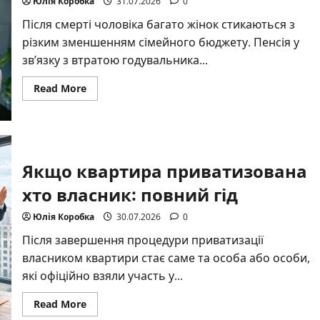
Юлія Коробка
31.07.2026
0
Після смерті чоловіка багато жінок стикаються з
різким зменшенням сімейного бюджету. Пенсія у
зв’язку з втратою годувальника...
Read
Read More
more
about
Як
перейти
на
пенсію
померлого
Якщо квартира приватизована
чоловіка:
повний
гід
хто власник: повний гід
2026
Юлія Коробка
30.07.2026
0
Після завершення процедури приватизації
власником квартири стає саме та особа або особи,
які офіційно взяли участь у...
Read
Read More
more