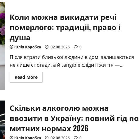
вік
в
Україні
Коли можна викидати речі
2026:
умови,
померлого: традиції, право і
стаж
і
реальні
душа
можливості
Юлія Коробка
02.08.2026
0
Після втрати близької людини в домі залишаються
не лише спогади, а й tangible сліди її життя —...
Read
Read More
more
about
Коли
можна
викидати
речі
Скільки алкоголю можна
померлого:
традиції,
ввозити в Україну: повний гід по
право
і
душа
митних нормах 2026
Юлія Коробка
02.08.2026
0