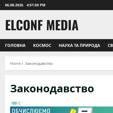
Skip
06.08.2026
4:51:52 PM
to
content
ELCONF MEDIA
ГОЛОВНА
КОСМОС
НАУКА ТА ПРИРОДА
С
Home
Законодавство
Законодавство