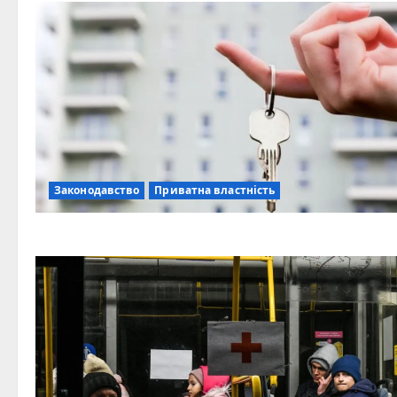
Законодавство
Приватна властність