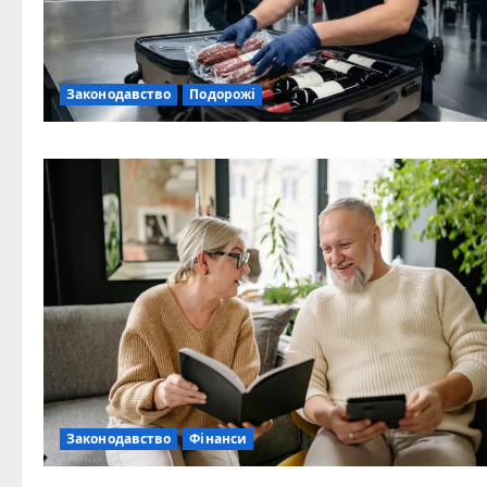
Законодавство
Подорожі
Законодавство
Фінанси