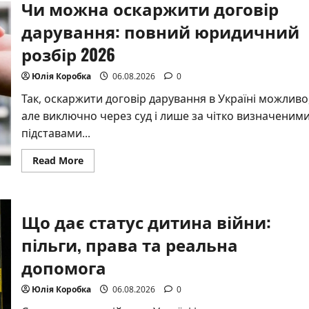
Чи можна оскаржити договір
дарування: повний юридичний
розбір 2026
Юлія Коробка
06.08.2026
0
Так, оскаржити договір дарування в Україні можливо
але виключно через суд і лише за чітко визначеним
підставами...
Read
Read More
more
about
Чи
можна
оскаржити
Що дає статус дитина війни:
договір
дарування:
повний
пільги, права та реальна
юридичний
розбір
допомога
2026
Юлія Коробка
06.08.2026
0