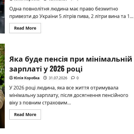
Одна повнолітня людина має право безмитно
привезти до України 5 літрів пива, 2 літри вина та 1...
Read
Read More
more
about
Скільки
алкоголю
можна
ввозити
Яка буде пенсія при мінімальній
в
Україну:
повний
зарплаті у 2026 році
гід
по
митних
Юлія Коробка
31.07.2026
0
нормах
2026
У 2026 році людина, яка все життя отримувала
мінімальну зарплату, після досягнення пенсійного
віку з повним страховим...
Read
Read More
more
about
Яка
буде