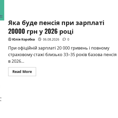
Яка буде пенсія при зарплаті
20000 грн у 2026 році
Юлія Коробка
06.08.2026
0
При офіційній зарплаті 20 000 гривень і повному
страховому стажі близько 33–35 років базова пенсія
в 2026...
Read
Read More
more
about
Яка
буде
пенсія
при
зарплаті
20000
грн
у
2026
році