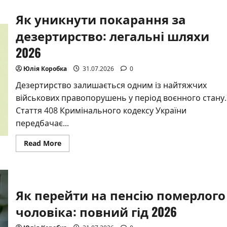
пенсія
при
Як уникнути покарання за
мінімальній
зарплаті
у
дезертирство: легальні шляхи
2026
році
2026
Юлія Коробка
31.07.2026
0
Дезертирство залишається одним із найтяжчих
військових правопорушень у період воєнного стану.
Стаття 408 Кримінального кодексу України
передбачає...
Read
Read More
more
about
Як
уникнути
покарання
за
Як перейти на пенсію померлого
дезертирство:
легальні
шляхи
чоловіка: повний гід 2026
2026