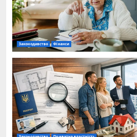
Законодавство
Фінанси
Законодавство
Приватна властність