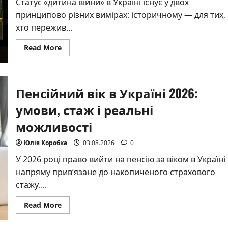
Статус «дитина війни» в Україні існує у двох
принципово різних вимірах: історичному — для тих,
хто пережив...
Read
Read More
more
about
Що
дає
статус
Пенсійний вік в Україні 2026:
дитина
війни:
пільги,
умови, стаж і реальні
права
та
можливості
реальна
допомога
Юлія Коробка
03.08.2026
0
У 2026 році право вийти на пенсію за віком в Україні
напряму прив’язане до накопиченого страхового
стажу....
Read
Read More
more
about
Пенсійний