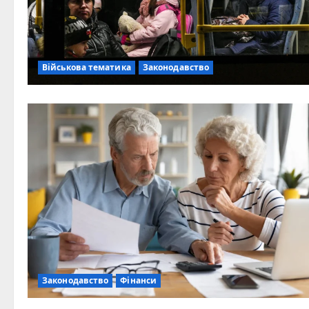
Військова тематика
Законодавство
Законодавство
Фінанси