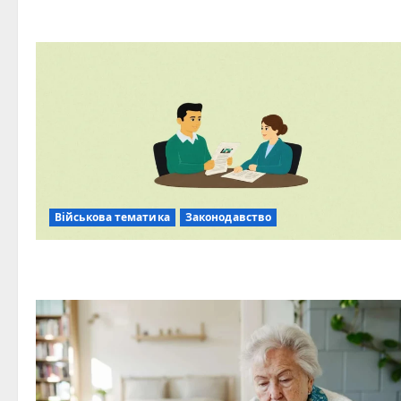
Військова тематика
Законодавство