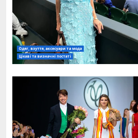
Одяг, взуття, аксесуари та мода
Цікаві та визначні постаті