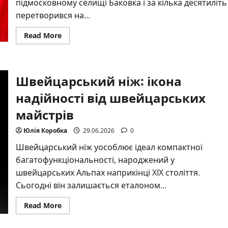
підмосковному селищі Баковка і за кілька десятиліть
перетворився на...
Read
Read More
more
about
Валентин
Юдашкін:
майстер
Швейцарський ніж: ікона
високої
моди,
що
надійності від швейцарських
підніс
російську
майстрів
елегантність
на
світові
Юлія Коробка
29.06.2026
0
подіуми
Швейцарський ніж уособлює ідеал компактної
багатофункціональності, народжений у
швейцарських Альпах наприкінці XIX століття.
Сьогодні він залишається еталоном...
Read
Read More
more
about
Швейцарський