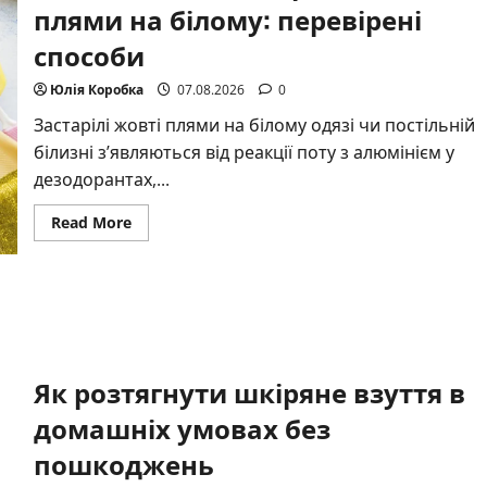
плями на білому: перевірені
способи
Юлія Коробка
07.08.2026
0
Застарілі жовті плями на білому одязі чи постільній
білизні з’являються від реакції поту з алюмінієм у
дезодорантах,...
Read
Read More
more
about
Чим
вивести
застарілі
жовті
плями
на
білому:
перевірені
Як розтягнути шкіряне взуття в
способи
домашніх умовах без
пошкоджень