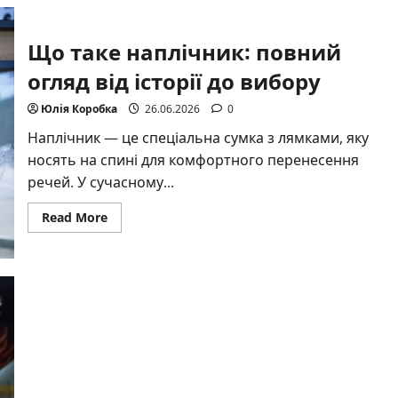
ніж:
ікона
надійності
Що таке наплічник: повний
від
швейцарських
майстрів
огляд від історії до вибору
Юлія Коробка
26.06.2026
0
Наплічник — це спеціальна сумка з лямками, яку
носять на спині для комфортного перенесення
речей. У сучасному...
Read
Read More
more
about
Що
таке
наплічник:
повний
огляд
від
історії
до
вибору