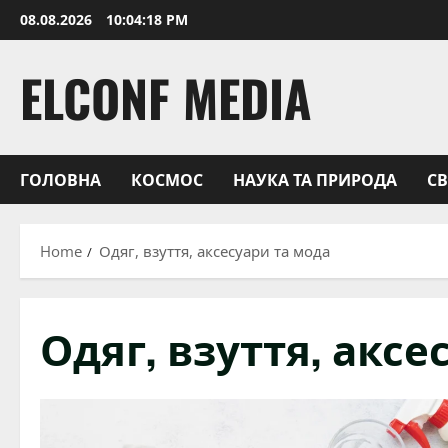
Skip
08.08.2026
10:04:19 PM
to
content
ELCONF MEDIA
ГОЛОВНА
КОСМОС
НАУКА ТА ПРИРОДА
С
Home
Одяг, взуття, аксесуари та мода
Одяг, взуття, аксе