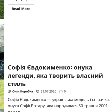
Read
Read More
more
about
Чим
вивести
траву
з
джинсів:
ефективні
способи
та
секрети
Софія Євдокименко: онука
легенди, яка творить власний
стиль
Юлія Коробка
29.07.2026
0
Софія Євдокименко — українська модель і співачка,
онука Софії Ротару, яка народилася 30 травня 2001
року в...