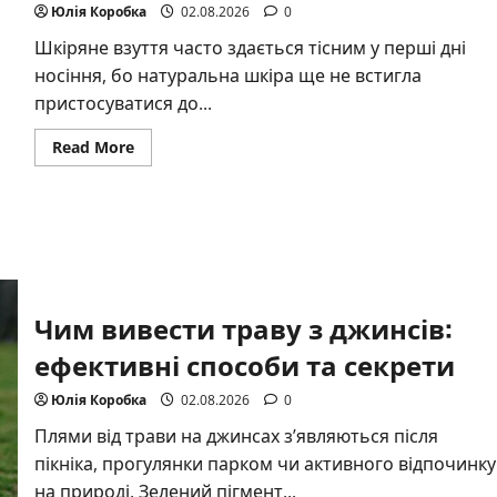
Юлія Коробка
02.08.2026
0
Шкіряне взуття часто здається тісним у перші дні
носіння, бо натуральна шкіра ще не встигла
пристосуватися до...
Read
Read More
more
about
Як
розтягнути
шкіряне
взуття
в
домашніх
умовах
без
пошкоджень
Чим вивести траву з джинсів:
ефективні способи та секрети
Юлія Коробка
02.08.2026
0
Плями від трави на джинсах з’являються після
пікніка, прогулянки парком чи активного відпочинку
на природі. Зелений пігмент...