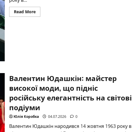
Read
Read More
more
about
Софія
Євдокименко:
онука
легенди,
яка
творить
власний
стиль
Валентин Юдашкін: майстер
високої моди, що підніс
російську елегантність на світові
подіуми
Юлія Коробка
04.07.2026
0
Валентин Юдашкін народився 14 жовтня 1963 року в