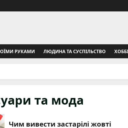
ВОЇМИ РУКАМИ
ЛЮДИНА ТА СУСПІЛЬСТВО
ХОББ
суари та мода
Чим вивести застарілі жовті