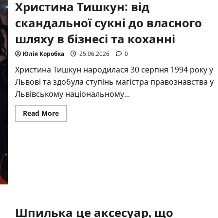
Христина Тишкун: від
скандальної сукні до власного
шляху в бізнесі та коханні
Юлія Коробка
25.06.2026
0
Христина Тишкун народилася 30 серпня 1994 року у
Львові та здобула ступінь магістра правознавства у
Львівському національному...
Read
Read More
more
about
Христина
Тишкун:
від
скандальної
сукні
до
власного
шляху
в
бізнесі
та
Шпилька це аксесуар, що
коханні