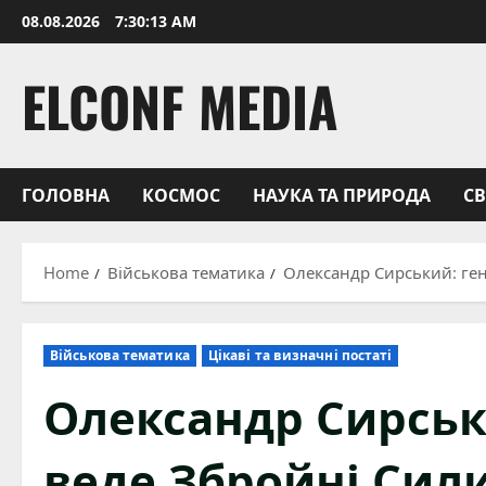
Skip
08.08.2026
7:30:14 AM
to
content
ELCONF MEDIA
ГОЛОВНА
КОСМОС
НАУКА ТА ПРИРОДА
С
Home
Військова тематика
Олександр Сирський: ген
Військова тематика
Цікаві та визначні постаті
Олександр Сирськ
веде Збройні Сили