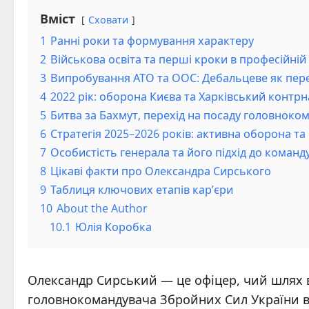
Вміст
Сховати
1
Ранні роки та формування характеру
2
Військова освіта та перші кроки в професійній 
3
Випробування АТО та ООС: Дебальцеве як пере
4
2022 рік: оборона Києва та Харківський контрн
5
Битва за Бахмут, перехід на посаду головнок
6
Стратегія 2025–2026 років: активна оборона та 
7
Особистість генерала та його підхід до команд
8
Цікаві факти про Олександра Сирського
9
Таблиця ключових етапів кар’єри
10
About the Author
10.1
Юлія Коробка
Олександр Сирський — це офіцер, чий шлях 
головнокомандувача Збройних Сил України в