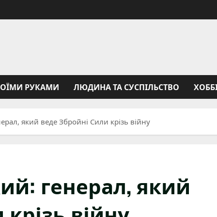
ВОЇМИ РУКАМИ
ЛЮДИНА ТА СУСПІЛЬСТВО
ХОББ
ерал, який веде Збройні Сили крізь війну
ий: генерал, який
 крізь війну