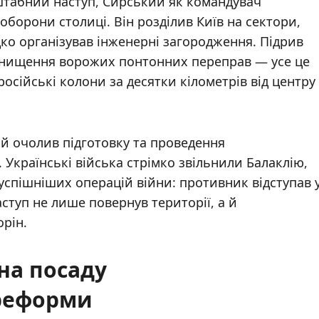
штабний наступ, Сирський як командувач
оборони столиці. Він розділив Київ на сектори,
ко організував інженерні загородження. Підрив
 знищення ворожих понтонних переправ — усе це
російські колони за десятки кілометрів від центру
кий очолив підготовку та проведення
Українські війська стрімко звільнили Балаклію,
йуспішніших операцій війни: противник відступав 
ступ не лише повернув території, а й
рін.
 на посаду
 реформи