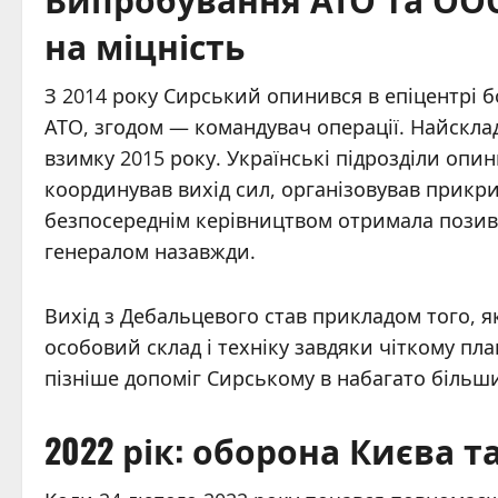
на міцність
З 2014 року Сирський опинився в епіцентрі 
АТО, згодом — командувач операції. Найскл
взимку 2015 року. Українські підрозділи опи
координував вихід сил, організовував прикрит
безпосереднім керівництвом отримала позив
генералом назавжди.
Вихід з Дебальцевого став прикладом того, як
особовий склад і техніку завдяки чіткому пл
пізніше допоміг Сирському в набагато більш
2022 рік: оборона Києва 