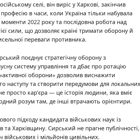
осійському селі, він виріс у Харкові, закінчив
професію в часи, коли Україна тільки набувала
 моменти 2022 року та послідовна робота над
єї сили, що дозволяє країні тримати оборону й
чисельної переваги противника.
рський поєднує стратегічну оборону з
сну систему управління та дбає про ротацію
о «активної оборони» дозволив виснажити
ого наступу та створити передумови для локальни
не просто кар’єра — це історія людини, яка вміє
одний розум там, де інші втрачають орієнтири.
вого підходу кандидата військових наук із
в та Харківщину. Сирський не прагне публічності,
ч військових і мільйонів цивільних.