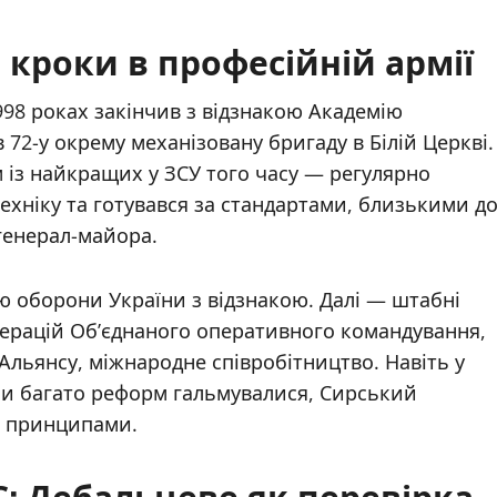
і кроки в професійній армії
998 роках закінчив з відзнакою Академію
 72-у окрему механізовану бригаду в Білій Церкві.
 із найкращих у ЗСУ того часу — регулярно
ехніку та готувався за стандартами, близькими д
генерал-майора.
ію оборони України з відзнакою. Далі — штабні
перацій Об’єднаного оперативного командування,
Альянсу, міжнародне співробітництво. Навіть у
ли багато реформ гальмувалися, Сирський
 з принципами.
: Дебальцеве як перевірка