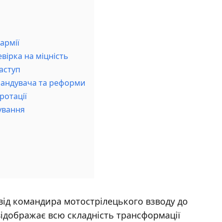
армії
вірка на міцність
аступ
омандувача та реформи
ротації
ування
від командира мотострілецького взводу до
ідображає всю складність трансформації