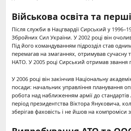
Військова освіта та перш
Після служби в Нацгвардії Сирський у 1996–1
Збройних Сил України. У 2002 році він очолив
Під його командуванням підрозділ став одним
перемагав на змаганнях, отримував сучасну т
НАТО. У 2005 році Сирський отримав звання 
У 2006 році він закінчив Національну академ
посади: начальник управління планування о
робота над наближенням армії до стандартів 
період президентства Віктора Януковича, ко
зберігав фаховість і не йшов на компроміси
Випробування АТО та ООС