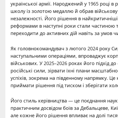
української армії. Народжений у 1965 році в р
школу із золотою медаллю й обрав військову 
незалежності. Його рішення в найкритичніші
реформами в наступні роки стали частиною ті
переходити до активних дій навіть за умов 
Як головнокомандувач з лютого 2024 року Си
наступальними операціями, впроваджує корпу
військових. У 2025–2026 роках його підхід д
російські сили, зірвати їхні плани масштабн
успіхів, зокрема на південному напрямку. Це 
приймати рішення під тиском і зберігати хол
Його стиль керівництва — це поєднання науко
практичним досвідом боїв за Дебальцеве, Киї
але кожне його рішення впливає на долі тися