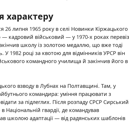
я характеру
 26 липня 1965 року в селі Новинки Кіржацького
 — кадровий військовий — у 1970-х роках переві
закінчив школу із золотою медаллю, що вже тоді
. У 1982 році за квотою для відмінників УРСР він
йськового командного училища й закінчив його в
кого взводу в Лубнах на Полтавщині. Там, у
айбутнього командира: уміння працювати з
відати за підлеглих. Після розпаду СРСР Сирський
в Національній гвардії, де командував
тав школою адаптації — від радянських шаблонів