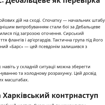
бойових дій на сході. Спочатку — начальник штабу
аднішим випробуванням стали бої за Дебальцеве
нилися під загрозою оточення. Сирський
тя флангів і ар’єргардів. Тактична група під його
ний «Барс» — цей псевдонім залишився з
 навіть у складній ситуації можна зберегти
ануванню та холодному розрахунку. Цей досвід
их масштабах.
та Харківський контрнаступ