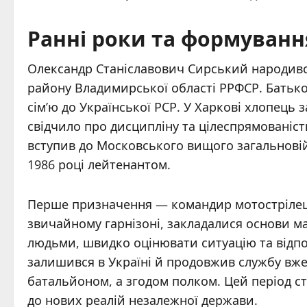
Ранні роки та формуванн
Олександр Станіславович Сирський народився
району Владимирської області РРФСР. Батько
сім’ю до Української РСР. У Харкові хлопець 
свідчило про дисципліну та цілеспрямованість
вступив до Московського вищого загальнові
1986 році лейтенантом.
Перше призначення — командир мотострілець
звичайному гарнізоні, закладалися основи м
людьми, швидко оцінювати ситуацію та відпо
залишився в Україні й продовжив службу вже 
батальйоном, а згодом полком. Цей період с
до нових реалій незалежної держави.