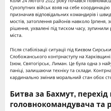
Коли 24 лютого 2022 року почався повномас
Сухопутних військ взяв на себе координацію 
призначив відповідальних командирів і швид
мостів, затоплення районів навколо Ірпеня,
рішення, ухвалені під тиском часу, зупинили 
міста.
Після стабілізації ситуації під Києвом Сирсь
Слобожанського контрнаступу на Харківщині. 
Ізюм, Святогірськ, Лиман. Це була одна з на
паніці, залишаючи техніку та склади. Контрна
кардинально змінив моральний стан обох сто
Битва за Бахмут, перехід
головнокомандувача та