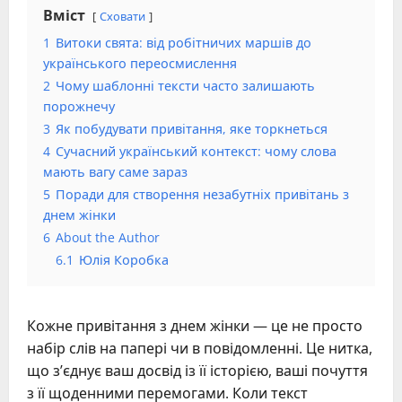
Вміст
Сховати
1
Витоки свята: від робітничих маршів до
українського переосмислення
2
Чому шаблонні тексти часто залишають
порожнечу
3
Як побудувати привітання, яке торкнеться
4
Сучасний український контекст: чому слова
мають вагу саме зараз
5
Поради для створення незабутніх привітань з
днем жінки
6
About the Author
6.1
Юлія Коробка
Кожне привітання з днем жінки — це не просто
набір слів на папері чи в повідомленні. Це нитка,
що з’єднує ваш досвід із її історією, ваші почуття
з її щоденними перемогами. Коли текст