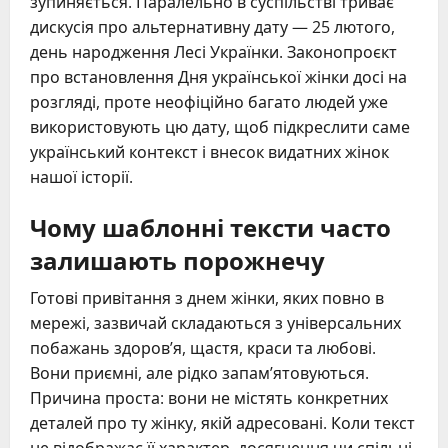
зупиняється. Паралельно в суспільстві триває
дискусія про альтернативну дату — 25 лютого,
день народження Лесі Українки. Законопроєкт
про встановлення Дня української жінки досі на
розгляді, проте неофіційно багато людей уже
використовують цю дату, щоб підкреслити саме
український контекст і внесок видатних жінок
нашої історії.
Чому шаблонні тексти часто
залишають порожнечу
Готові привітання з днем жінки, яких повно в
мережі, зазвичай складаються з універсальних
побажань здоров’я, щастя, краси та любові.
Вони приємні, але рідко запам’ятовуються.
Причина проста: вони не містять конкретних
деталей про ту жінку, якій адресовані. Коли текст
не відображає її характер, досягнення чи спільні