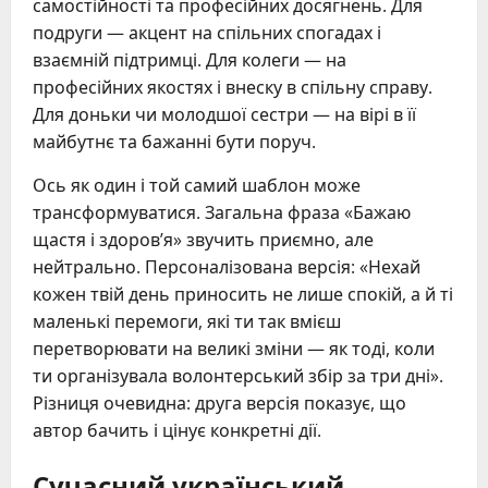
самостійності та професійних досягнень. Для
подруги — акцент на спільних спогадах і
взаємній підтримці. Для колеги — на
професійних якостях і внеску в спільну справу.
Для доньки чи молодшої сестри — на вірі в її
майбутнє та бажанні бути поруч.
Ось як один і той самий шаблон може
трансформуватися. Загальна фраза «Бажаю
щастя і здоров’я» звучить приємно, але
нейтрально. Персоналізована версія: «Нехай
кожен твій день приносить не лише спокій, а й ті
маленькі перемоги, які ти так вмієш
перетворювати на великі зміни — як тоді, коли
ти організувала волонтерський збір за три дні».
Різниця очевидна: друга версія показує, що
автор бачить і цінує конкретні дії.
Сучасний український