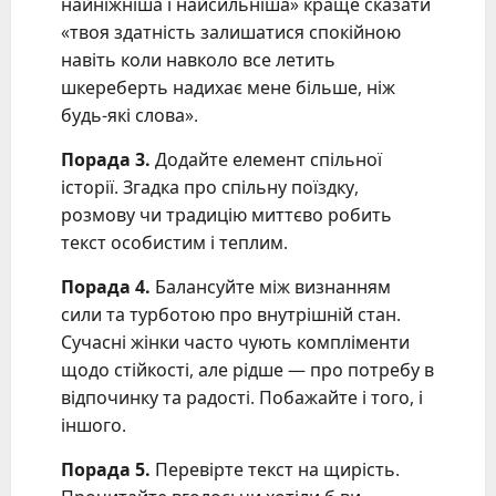
найніжніша і найсильніша» краще сказати
«твоя здатність залишатися спокійною
навіть коли навколо все летить
шкереберть надихає мене більше, ніж
будь-які слова».
Порада 3.
Додайте елемент спільної
історії. Згадка про спільну поїздку,
розмову чи традицію миттєво робить
текст особистим і теплим.
Порада 4.
Балансуйте між визнанням
сили та турботою про внутрішній стан.
Сучасні жінки часто чують компліменти
щодо стійкості, але рідше — про потребу в
відпочинку та радості. Побажайте і того, і
іншого.
Порада 5.
Перевірте текст на щирість.