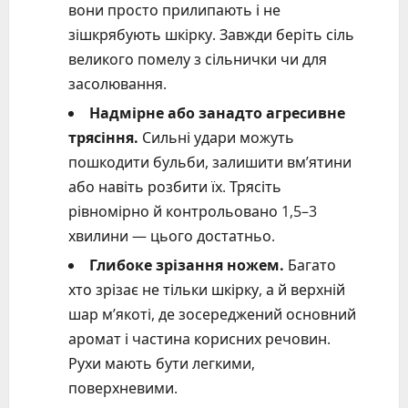
вони просто прилипають і не
зішкрябують шкірку. Завжди беріть сіль
великого помелу з сільнички чи для
засолювання.
Надмірне або занадто агресивне
трясіння.
Сильні удари можуть
пошкодити бульби, залишити вм’ятини
або навіть розбити їх. Трясіть
рівномірно й контрольовано 1,5–3
хвилини — цього достатньо.
Глибоке зрізання ножем.
Багато
хто зрізає не тільки шкірку, а й верхній
шар м’якоті, де зосереджений основний
аромат і частина корисних речовин.
Рухи мають бути легкими,
поверхневими.