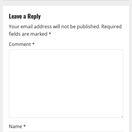
a
v
Leave a Reply
Your email address will not be published.
Required
i
fields are marked
*
g
Comment
*
a
t
i
o
n
Name
*