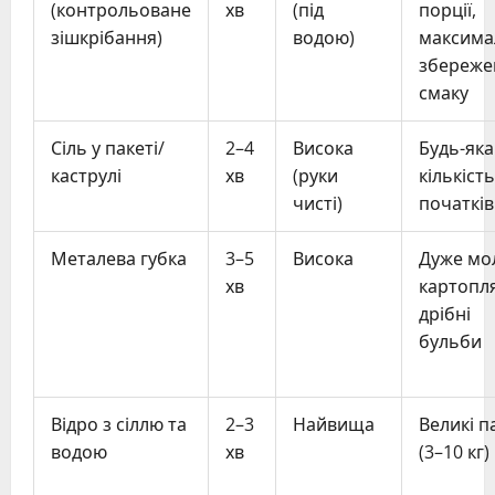
(контрольоване
хв
(під
порції,
зішкрібання)
водою)
максима
збереже
смаку
Сіль у пакеті/
2–4
Висока
Будь-яка
каструлі
хв
(руки
кількість
чисті)
початків
Металева губка
3–5
Висока
Дуже мо
хв
картопля
дрібні
бульби
Відро з сіллю та
2–3
Найвища
Великі па
водою
хв
(3–10 кг)