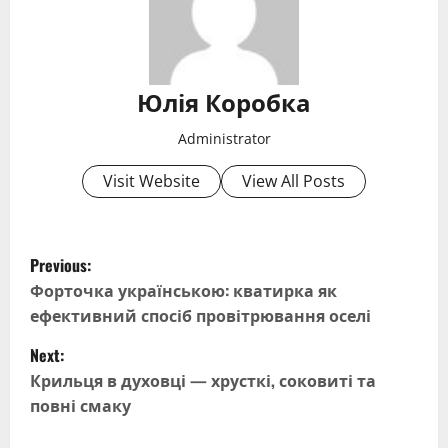
Юлія Коробка
Administrator
Visit Website
View All Posts
P
Previous:
o
Форточка українською: кватирка як
ефективний спосіб провітрювання оселі
s
Next:
t
Крильця в духовці — хрусткі, соковиті та
повні смаку
n