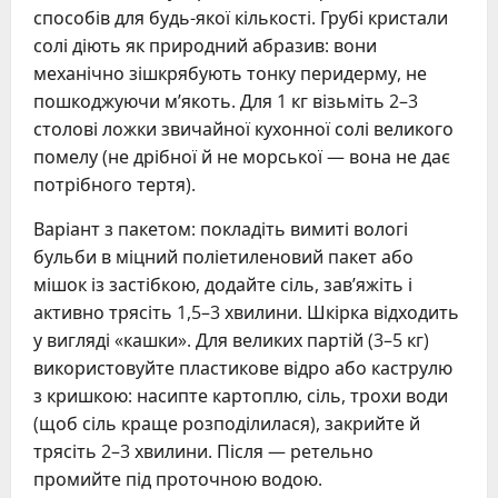
способів для будь-якої кількості. Грубі кристали
солі діють як природний абразив: вони
механічно зішкрябують тонку перидерму, не
пошкоджуючи м’якоть. Для 1 кг візьміть 2–3
столові ложки звичайної кухонної солі великого
помелу (не дрібної й не морської — вона не дає
потрібного тертя).
Варіант з пакетом: покладіть вимиті вологі
бульби в міцний поліетиленовий пакет або
мішок із застібкою, додайте сіль, зав’яжіть і
активно трясіть 1,5–3 хвилини. Шкірка відходить
у вигляді «кашки». Для великих партій (3–5 кг)
використовуйте пластикове відро або каструлю
з кришкою: насипте картоплю, сіль, трохи води
(щоб сіль краще розподілилася), закрийте й
трясіть 2–3 хвилини. Після — ретельно
промийте під проточною водою.