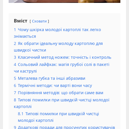
Вміст
Сховати
1
Чому шкірка молодої картоплі так легко
знімається
2
Як обрати ідеальну молоду картоплю для
швидкої чистки
3
Класичний метод ножем: точність і контроль
4
Сольовий лайфхак: магія грубої солі в пакеті
чи каструлі
5
Металева губка та інші абразиви
6
Термічні методи: чи варті вони часу
7
Порівняння методів: що обрати саме вам
8
Типові помилки при швидкій чистці молодої
картоплі
8.1
Типові помилки при швидкій чистці
молодої картоплі
9
Додаткові поради для просунутих користувачів