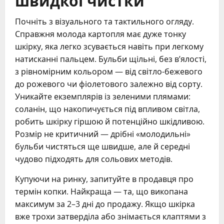
Почніть з візуального та тактильного огляду.
Справжня молода картопля має дуже тонку
шкірку, яка легко зсувається навіть при легкому
натисканні пальцем. Бульби щільні, без в’ялості,
з рівномірним кольором — від світло-бежевого
до рожевого чи фіолетового залежно від сорту.
Уникайте екземплярів із зеленими плямами:
соланін, що накопичується під впливом світла,
робить шкірку гіршою й потенційно шкідливою.
Розмір не критичний — дрібні «молодильні»
бульби чистяться ще швидше, але й середні
чудово підходять для сольових методів.
Купуючи на ринку, запитуйте в продавця про
термін копки. Найкраща — та, що викопана
максимум за 2–3 дні до продажу. Якщо шкірка
вже трохи затверділа або знімається клаптями з