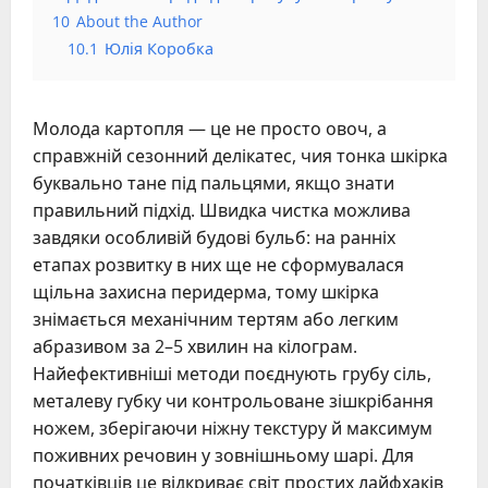
10
About the Author
10.1
Юлія Коробка
Молода картопля — це не просто овоч, а
справжній сезонний делікатес, чия тонка шкірка
буквально тане під пальцями, якщо знати
правильний підхід. Швидка чистка можлива
завдяки особливій будові бульб: на ранніх
етапах розвитку в них ще не сформувалася
щільна захисна перидерма, тому шкірка
знімається механічним тертям або легким
абразивом за 2–5 хвилин на кілограм.
Найефективніші методи поєднують грубу сіль,
металеву губку чи контрольоване зішкрібання
ножем, зберігаючи ніжну текстуру й максимум
поживних речовин у зовнішньому шарі. Для
початківців це відкриває світ простих лайфхаків