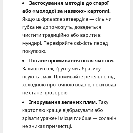
Застосування методів до старої
або «молодої за назвою» картоплі.
Якщо шкірка вже затверділа — сіль чи
губка не допоможуть, доведеться
чистити традиційно або варити в
мундирі. Перевіряйте свіжість перед
покупкою.
Погане промивання після чистки.
Залишки солі, ґрунту чи абразиву
псують смак. Промивайте ретельно під
холодною проточною водою, поки вода
не стане прозорою.
Ігнорування зелених плям.
Таку
картоплю краще відбракувати або
зрізати уражені місця глибше — соланін
не зникає при чистці.