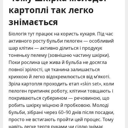
картоплі так легко
знімається
Біологія тут працює на користь кухаря. Під час
активного росту бульби пелоген — особливий
шар клітин — активно ділиться і продукує
тоненьку пелему (зовнішню частину шкірки).
Поки рослина ще жива й бульба не досягла
повної зрілості, ця тканина залишається
крихкою й легко відокремлюється від м’якоті.
Зріла картопля проходить етап «skin set», коли
пелоген припиняє роботу, клітини товщають і
покриваються суберином — речовиною, що
робить шкірку міцною й пробковою. Молоді
бульби, зібрані через 60–90 днів після посадки,
просто не встигають пройти цей процес. Тому
навіть легке тертя руками чи сіллю знімає