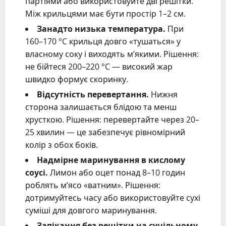
партіями або використовуйте дві решітки.
Між крильцями має бути простір 1–2 см.
Занадто низька температура.
При
160–170 °C крильця довго «тушаться» у
власному соку і виходять м’якими. Рішення:
не бійтеся 200–220 °C — високий жар
швидко формує скоринку.
Відсутність перевертання.
Нижня
сторона залишається блідою та менш
хрусткою. Рішення: перевертайте через 20–
25 хвилин — це забезпечує рівномірний
колір з обох боків.
Надмірне маринування в кислому
соусі.
Лимон або оцет понад 8–10 годин
роблять м’ясо «ватним». Рішення:
дотримуйтесь часу або використовуйте сухі
суміші для довгого маринування.
Запікання без решітки на суцільному