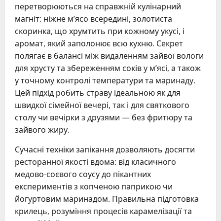
перетворюються на справжній кулінарний
магніт: ніжне м’ясо всередині, золотиста
скоринка, що хрумтить при кожному укусі, і
аромат, який заполонює всю кухню. Секрет
полягає в балансі між видаленням зайвої вологи
для хрусту та збереженням соків у м’ясі, а також
у точному контролі температури та маринаду.
Цей підхід робить страву ідеальною як для
швидкої сімейної вечері, так і для святкового
столу чи вечірки з друзями — без фритюру та
зайвого жиру.
Сучасні техніки запікання дозволяють досягти
ресторанної якості вдома: від класичного
медово-соєвого соусу до пікантних
експериментів з копченою паприкою чи
йогуртовим маринадом. Правильна підготовка
крилець, розуміння процесів карамелізації та