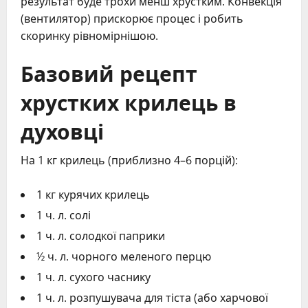
результат буде трохи менш хрустким. Конвекція
(вентилятор) прискорює процес і робить
скоринку рівномірнішою.
Базовий рецепт
хрустких крилець в
духовці
На 1 кг крилець (приблизно 4–6 порцій):
1 кг курячих крилець
1 ч. л. солі
1 ч. л. солодкої паприки
½ ч. л. чорного меленого перцю
1 ч. л. сухого часнику
1 ч. л. розпушувача для тіста (або харчової