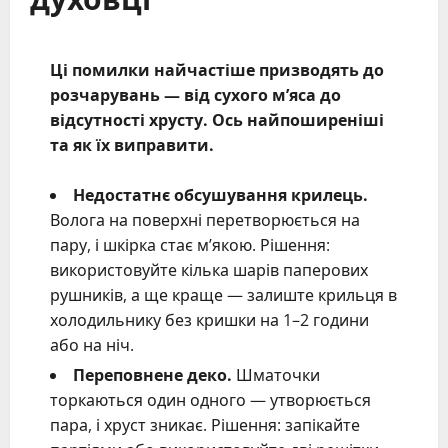
Ці помилки найчастіше призводять до
розчарувань — від сухого м’яса до
відсутності хрусту. Ось найпоширеніші
та як їх виправити.
Недостатнє обсушування крилець.
Волога на поверхні перетворюється на
пару, і шкірка стає м’якою. Рішення:
використовуйте кілька шарів паперових
рушників, а ще краще — залиште крильця в
холодильнику без кришки на 1–2 години
або на ніч.
Переповнене деко.
Шматочки
торкаються один одного — утворюється
пара, і хруст зникає. Рішення: запікайте