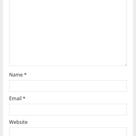
a
t
i
o
n
Name
*
Email
*
Website