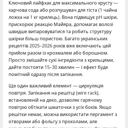
Ключовий лайфхак для максимального хрусту —
харчова сода або розпушувач для тіста (1 чайна
ложка на 1 кг крилець). Вона підвищує pH шкіри,
прискорює реакцію Майяра, допомагає волозі
швидше випаровуватися та робить структуру
шкірки більш пористою. Багато українських
рецептів 2025–2026 років вже включають цей
прийом разом із крохмалем або борошном.
Просто змішайте сухі інгредієнти з крильцями,
дайте постояти 15–30 хвилин — і ефект буде
помітний одразу після запікання.
Ще один важливий елемент — циркуляція
повітря. Запікання на решітці (wire rack),
встановленій на деко, дозволяє гарячому
повітрю обтікати шматочки з усіх боків. Якщо
решітки немає, можна використати пергамент з
отворами або фольгу з проколами, але