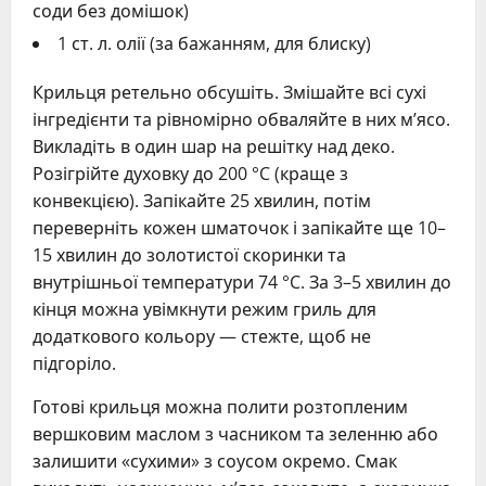
соди без домішок)
1 ст. л. олії (за бажанням, для блиску)
Крильця ретельно обсушіть. Змішайте всі сухі
інгредієнти та рівномірно обваляйте в них м’ясо.
Викладіть в один шар на решітку над деко.
Розігрійте духовку до 200 °C (краще з
конвекцією). Запікайте 25 хвилин, потім
переверніть кожен шматочок і запікайте ще 10–
15 хвилин до золотистої скоринки та
внутрішньої температури 74 °C. За 3–5 хвилин до
кінця можна увімкнути режим гриль для
додаткового кольору — стежте, щоб не
підгоріло.
Готові крильця можна полити розтопленим
вершковим маслом з часником та зеленню або
залишити «сухими» з соусом окремо. Смак