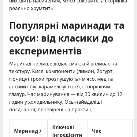
виходить насиченим, м’ясо соковите, а скоринка
реально хрумтить.
Популярні маринади та
соуси: від класики до
експериментів
Маринад не лише додає смак, а й впливає на
текстуру. Кислі компоненти (лимон, йогурт,
гірчиця) трохи «розпушують» м’ясо, мед та
соєвий соус карамелізуються, створюючи
глазур. Час маринування — від 30 хвилин до 12
годин у холодильнику. Ось найвдаліші
поєднання, перевірені на практиці:
Ключові
Маринад /
Час
інгредієнти