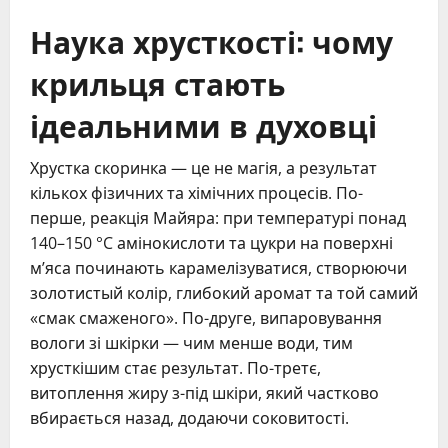
Наука хрусткості: чому
крильця стають
ідеальними в духовці
Хрустка скоринка — це не магія, а результат
кількох фізичних та хімічних процесів. По-
перше, реакція Майяра: при температурі понад
140–150 °C амінокислоти та цукри на поверхні
м’яса починають карамелізуватися, створюючи
золотистый колір, глибокий аромат та той самий
«смак смаженого». По-друге, випаровування
вологи зі шкірки — чим менше води, тим
хрусткішим стає результат. По-третє,
витоплення жиру з-під шкіри, який частково
вбирається назад, додаючи соковитості.