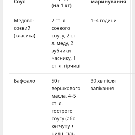
Соус
маринування
(на 1 кг)
Медово-
2 ст. л.
1–4 години
соєвий
соєвого
(класика)
соусу, 2 ст.
л. меду, 2
зубчики
часнику, 1
ст. л. гірчиці
Баффало
50 г
30 хв після
вершкового
запікання
масла, 4–5
ст. л.
гострого
соусу (або
кетчупу +
чилі), сіль