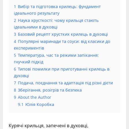
1
Вибір та підготовка крилець: фундамент
ідеального результату
2
Наука хрусткості: чому крильця стають
ідеальними в духовці
3
Базовий рецепт хрустких крилець в духовці
4
Популярні маринади та соуси: від класики до
експериментів
5
Температура, час та режими запікання:
гнучкий підхід
6
Типові помилки при приготуванні крилець в
духовці
7
Подача, поєднання та адаптація під різні дієти
8
Зберігання, розігрів та безпека
9
About the Author
9.1
Юлія Коробка
Курячі крильця, запечені в духовці,