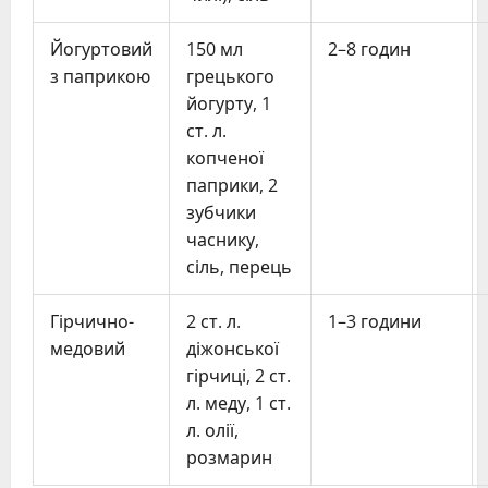
Йогуртовий
150 мл
2–8 годин
з паприкою
грецького
йогурту, 1
ст. л.
копченої
паприки, 2
зубчики
часнику,
сіль, перець
Гірчично-
2 ст. л.
1–3 години
медовий
діжонської
гірчиці, 2 ст.
л. меду, 1 ст.
л. олії,
розмарин