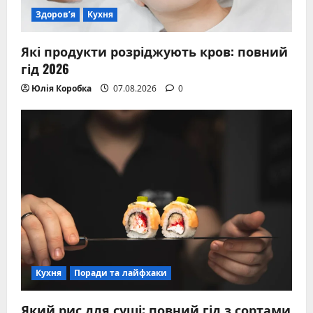
Здоров’я
Кухня
Які продукти розріджують кров: повний
гід 2026
Юлія Коробка
07.08.2026
0
Кухня
Поради та лайфхаки
Який рис для суші: повний гід з сортами