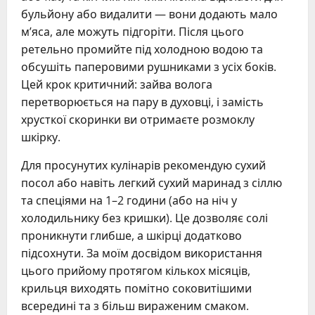
бульйону або видалити — вони додають мало
м’яса, але можуть підгоріти. Після цього
ретельно промийте під холодною водою та
обсушіть паперовими рушниками з усіх боків.
Цей крок критичний: зайва волога
перетворюється на пару в духовці, і замість
хрусткої скоринки ви отримаєте розмоклу
шкірку.
Для просунутих кулінарів рекомендую сухий
посол або навіть легкий сухий маринад з сіллю
та спеціями на 1–2 години (або на ніч у
холодильнику без кришки). Це дозволяє солі
проникнути глибше, а шкірці додатково
підсохнути. За моїм досвідом використання
цього прийому протягом кількох місяців,
крильця виходять помітно соковитішими
всередині та з більш вираженим смаком.