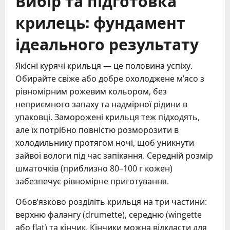
Вибір та підготовка
крилець: фундамент
ідеального результату
Якісні курячі крильця — це половина успіху.
Обирайте свіже або добре охолоджене м’ясо з
рівномірним рожевим кольором, без
неприємного запаху та надмірної рідини в
упаковці. Заморожені крильця теж підходять,
але їх потрібно повністю розморозити в
холодильнику протягом ночі, щоб уникнути
зайвої вологи під час запікання. Середній розмір
шматочків (приблизно 80–100 г кожен)
забезпечує рівномірне приготування.
Обов’язково розділіть крильця на три частини:
верхню фалангу (drumette), середню (wingette
або flat) та кінчик. Кінчики можна відкласти для