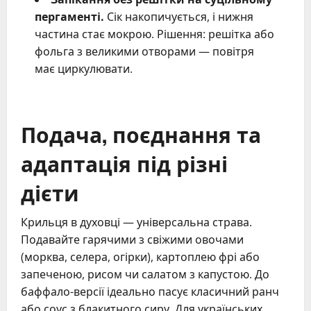
пергаменті.
Сік накопичується, і нижня
частина стає мокрою. Рішення: решітка або
фольга з великими отворами — повітря
має циркулювати.
Подача, поєднання та
адаптація під різні
дієти
Крильця в духовці — універсальна страва.
Подавайте гарячими з свіжими овочами
(морква, селера, огірки), картоплею фрі або
запеченою, рисом чи салатом з капустою. До
баффало-версії ідеально пасує класичний ранч
або соус з блакитного сиру. Для українських