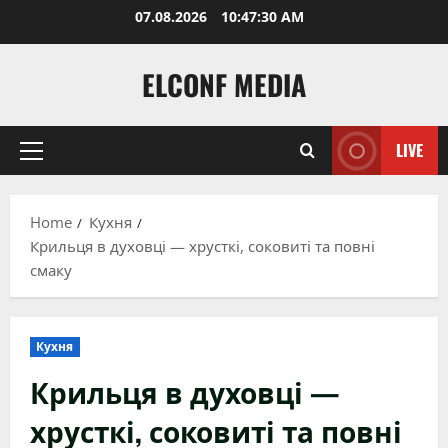
Skip
07.08.2026
10:47:31 AM
to
content
ELCONF MEDIA
LIVE
Primary
Menu
Home
Кухня
Крильця в духовці — хрусткі, соковиті та повні
смаку
Кухня
Крильця в духовці —
хрусткі, соковиті та повні