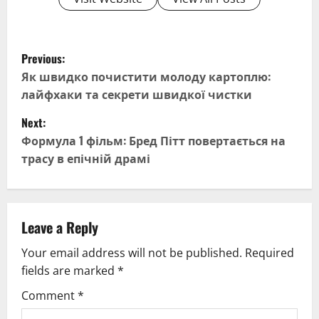
P
Previous:
o
Як швидко почистити молоду картоплю:
лайфхаки та секрети швидкої чистки
s
Next:
t
Формула 1 фільм: Бред Пітт повертається на
трасу в епічній драмі
n
a
v
Leave a Reply
Your email address will not be published.
Required
i
fields are marked
*
g
Comment
*