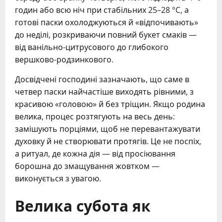
годин або всю ніч при стабільних 25–28 °C, а
готові паски охолоджуються й «відпочивають»
до неділі, розкриваючи повний букет смаків —
від ванільно-цитрусового до глибокого
вершково-родзинкового.
Досвідчені господині зазначають, що саме в
четвер паски найчастіше виходять рівними, з
красивою «головою» й без тріщин. Якщо родина
велика, процес розтягують на весь день:
замішують порціями, щоб не перевантажувати
духовку й не створювати протягів. Це не поспіх,
а ритуал, де кожна дія — від просіювання
борошна до змащування жовтком —
виконується з увагою.
Велика субота як