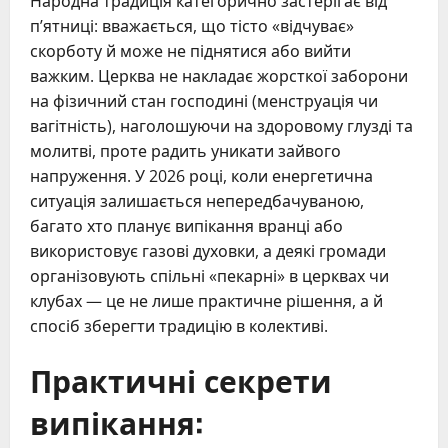
Народна традиція категорично застерігає від
п’ятниці: вважається, що тісто «відчуває»
скорботу й може не піднятися або вийти
важким. Церква не накладає жорсткої заборони
на фізичний стан господині (менструація чи
вагітність), наголошуючи на здоровому глузді та
молитві, проте радить уникати зайвого
напруження. У 2026 році, коли енергетична
ситуація залишається непередбачуваною,
багато хто планує випікання вранці або
використовує газові духовки, а деякі громади
організовують спільні «пекарні» в церквах чи
клубах — це не лише практичне рішення, а й
спосіб зберегти традицію в колективі.
Практичні секрети
випікання: