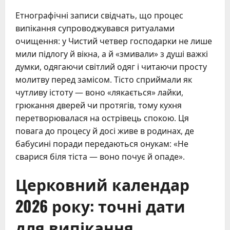
Етнографічні записи свідчать, що процес
випікання супроводжувався ритуалами
очищення: у Чистий четвер господарки не лише
мили підлогу й вікна, а й «змивали» з душі важкі
думки, одягаючи світлий одяг і читаючи просту
молитву перед замісом. Тісто сприймали як
чутливу істоту — воно «лякається» лайки,
грюкання дверей чи протягів, тому кухня
перетворювалася на острівець спокою. Ця
повага до процесу й досі живе в родинах, де
бабусині поради передаються онукам: «Не
сварися біля тіста — воно почує й опаде».
Церковний календар
2026 року: точні дати
для випікання