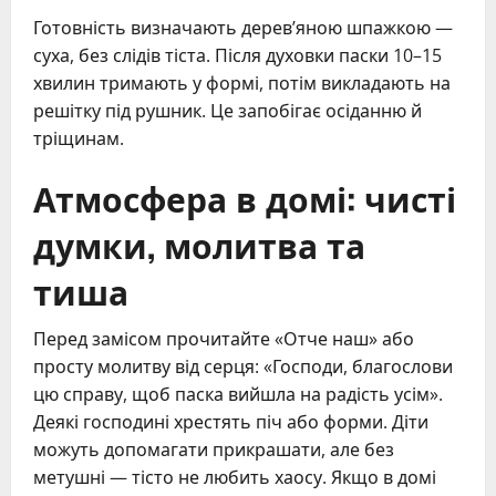
Готовність визначають дерев’яною шпажкою —
суха, без слідів тіста. Після духовки паски 10–15
хвилин тримають у формі, потім викладають на
решітку під рушник. Це запобігає осіданню й
тріщинам.
Атмосфера в домі: чисті
думки, молитва та
тиша
Перед замісом прочитайте «Отче наш» або
просту молитву від серця: «Господи, благослови
цю справу, щоб паска вийшла на радість усім».
Деякі господині хрестять піч або форми. Діти
можуть допомагати прикрашати, але без
метушні — тісто не любить хаосу. Якщо в домі