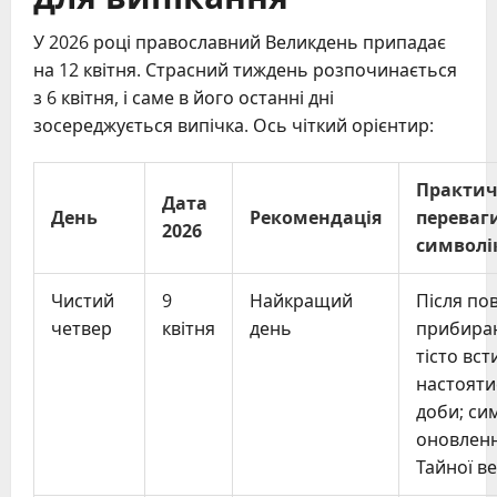
У 2026 році православний Великдень припадає
на 12 квітня. Страсний тиждень розпочинається
з 6 квітня, і саме в його останні дні
зосереджується випічка. Ось чіткий орієнтир:
Практич
Дата
День
Рекомендація
переваг
2026
символі
Чистий
9
Найкращий
Після по
четвер
квітня
день
прибира
тісто вст
настояти
доби; си
оновленн
Тайної в