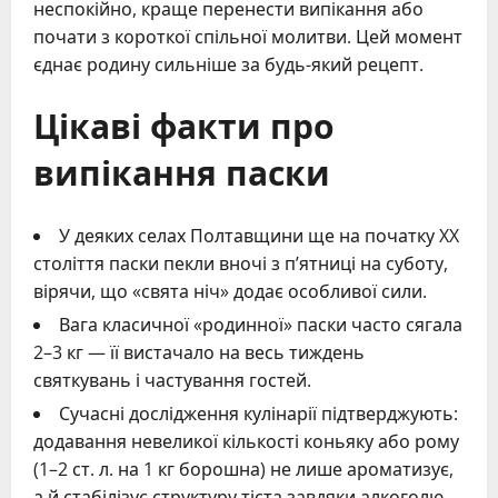
неспокійно, краще перенести випікання або
почати з короткої спільної молитви. Цей момент
єднає родину сильніше за будь-який рецепт.
Цікаві факти про
випікання паски
У деяких селах Полтавщини ще на початку XX
століття паски пекли вночі з п’ятниці на суботу,
вірячи, що «свята ніч» додає особливої сили.
Вага класичної «родинної» паски часто сягала
2–3 кг — її вистачало на весь тиждень
святкувань і частування гостей.
Сучасні дослідження кулінарії підтверджують:
додавання невеликої кількості коньяку або рому
(1–2 ст. л. на 1 кг борошна) не лише ароматизує,
а й стабілізує структуру тіста завдяки алкоголю.