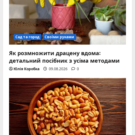
Сад та город
Своїми руками
Як розмножити драцену вдома:
детальний посібник з усіма методами
Юлія Коробка
09.08.2026
0