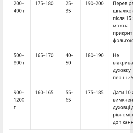
200–
175–180
25–
190–200
Перевір
400 г
35
шпажко
після 15 
можна
прикрит
фольго
500–
165–170
40–
180–190
Не
800 г
50
відкрив
духовку
перші 25
900–
160–165
55–
175–185
Дати 10 
1200
65
вимкнен
г
духовці 
рівномі
допікан