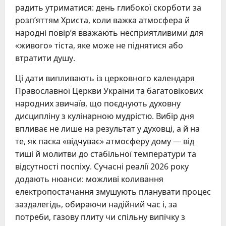
радить утриматися: день глибокої скорботи за
розп’яттям Христа, коли важка атмосфера й
народні повір’я вважають несприятливими для
«живого» тіста, яке може не піднятися або
втратити душу.
Ці дати випливають із церковного календаря
Православної Церкви України та багатовікових
народних звичаїв, що поєднують духовну
дисципліну з кулінарною мудрістю. Вибір дня
впливає не лише на результат у духовці, а й на
те, як паска «відчуває» атмосферу дому — від
тиші й молитви до стабільної температури та
відсутності поспіху. Сучасні реалії 2026 року
додають нюанси: можливі коливання
електропостачання змушують планувати процес
заздалегідь, обираючи надійний час і, за
потреби, газову плиту чи спільну випічку з