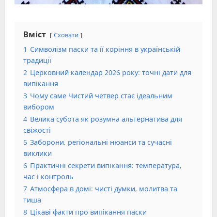
Вміст
Сховати
1
Символізм паски та її коріння в українській
традиції
2
Церковний календар 2026 року: точні дати для
випікання
3
Чому саме Чистий четвер стає ідеальним
вибором
4
Велика субота як розумна альтернатива для
свіжості
5
Заборони, регіональні нюанси та сучасні
виклики
6
Практичні секрети випікання: температура,
час і контроль
7
Атмосфера в домі: чисті думки, молитва та
тиша
8
Цікаві факти про випікання паски