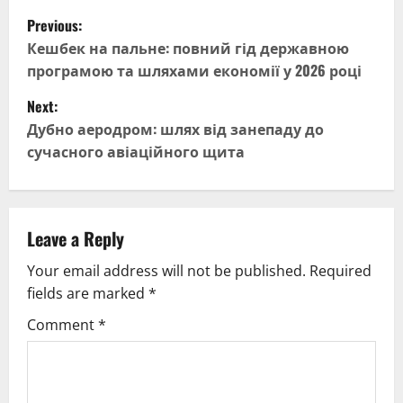
P
Previous:
o
Кешбек на пальне: повний гід державною
програмою та шляхами економії у 2026 році
s
Next:
t
Дубно аеродром: шлях від занепаду до
сучасного авіаційного щита
n
a
v
Leave a Reply
Your email address will not be published.
Required
i
fields are marked
*
g
Comment
*
a
t