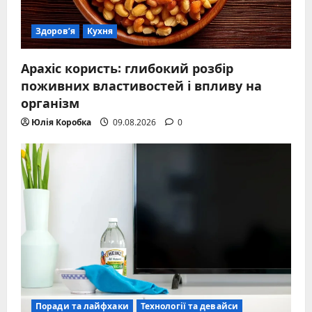
Здоров’я
Кухня
Арахіс користь: глибокий розбір
поживних властивостей і впливу на
організм
Юлія Коробка
09.08.2026
0
Поради та лайфхаки
Технології та девайси