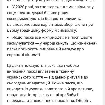
У 2026 році, за спостереженнями спільнот у
соцмережах, дедалі більше родин
експериментують із безглютеновими та
цільнозерновими варіантами, зберігаючи при
цьому традиційну форму й символіку.
Якщо паска все ж «присіде», не поспішайте
засмучуватися — у народі кажуть, що «знижена»
паска приносить смирення й нагадує про
справжні цінності.
Ці факти показують, наскільки глибоко
випікання паски вплетене в тканину
українського життя — від давніх ритуалів до
сьогоденних адаптацій. Кожна паска, що
виходить із духовки золотистою й ароматною,
продовжує історію, яку наші прабабусі
передавали з покоління в покоління. Оберіть