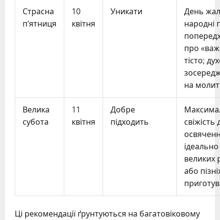
Страсна
10
Уникати
День жал
п’ятниця
квітня
народні п
поперед
про «важ
тісто; ду
зосередж
на молит
Велика
11
Добре
Максима
субота
квітня
підходить
свіжість 
освяченн
ідеально
великих 
або пізні
приготу
Ці рекомендації ґрунтуються на багатовіковому