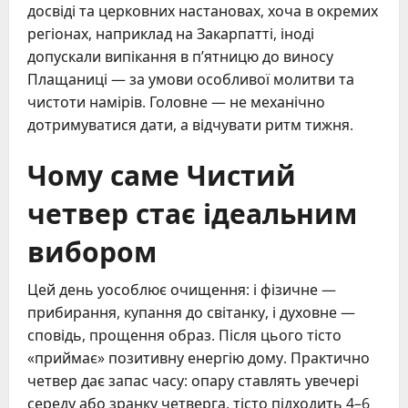
досвіді та церковних настановах, хоча в окремих
регіонах, наприклад на Закарпатті, іноді
допускали випікання в п’ятницю до виносу
Плащаниці — за умови особливої молитви та
чистоти намірів. Головне — не механічно
дотримуватися дати, а відчувати ритм тижня.
Чому саме Чистий
четвер стає ідеальним
вибором
Цей день уособлює очищення: і фізичне —
прибирання, купання до світанку, і духовне —
сповідь, прощення образ. Після цього тісто
«приймає» позитивну енергію дому. Практично
четвер дає запас часу: опару ставлять увечері
середу або зранку четверга, тісто підходить 4–6