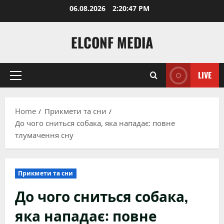
Skip
06.08.2026
2:20:48 PM
to
content
ELCONF MEDIA
LIVE
Primary
Menu
Home
Прикмети та сни
До чого сниться собака, яка нападає: повне
тлумачення сну
Прикмети та сни
До чого сниться собака,
яка нападає: повне