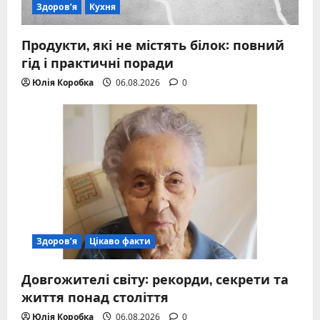
Здоров’я
Кухня
Продукти, які не містять білок: повний
гід і практичні поради
Юлія Коробка
06.08.2026
0
Здоров’я
Цікаво факти
Довгожителі світу: рекорди, секрети та
життя понад століття
Юлія Коробка
06.08.2026
0