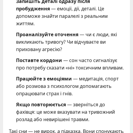
Запишіть деталі одразу після
пробудження
— емоції, дії, деталі. Це
допоможе знайти паралелі з реальним
життям.
Проаналізуйте оточення
— чи є люди, які
викликають тривогу? Чи відчуваєте ви
приховану агресію?
Поставте кордони
— сон часто сигналізує
про потребу сказати «ні» токсичним впливам.
Працюйте з емоціями
— медитація, спорт
або розмова з психологом допомагають
опрацювати страх і гнів.
Якщо повторюється
— зверніться до
фахівця: це може вказувати на тривожний
розлад або невирішені травми.
Такі сни — не вирок, а підказка. Вони спонукають