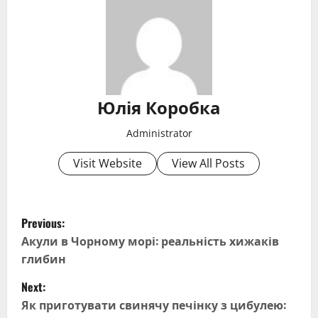
Юлія Коробка
Administrator
Visit Website
View All Posts
P
Previous:
o
Акули в Чорному морі: реальність хижаків
глибин
s
Next:
t
Як приготувати свинячу печінку з цибулею: