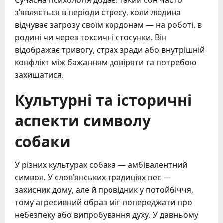
з’являється в періоди стресу, коли людина
відчуває загрозу своїм кордонам — на роботі, в
родині чи через токсичні стосунки. Він
відображає тривогу, страх зради або внутрішній
конфлікт між бажанням довіряти та потребою
захищатися.
Культурні та історичні
аспекти символу
собаки
У різних культурах собака — амбівалентний
символ. У слов’янських традиціях пес —
захисник дому, але й провідник у потойбіччя,
тому агресивний образ міг попереджати про
небезпеку або випробування духу. У давньому