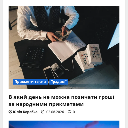
Прикмети та сни
Традиції
В який день не можна позичати гроші
за народними прикметами
Юлія Коробка
02.08.2026
0