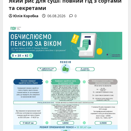
Який рис для суші: повний гід з сортами
та секретами
Юлія Коробка
06.08.2026
0