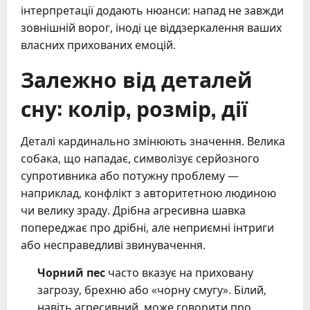
інтерпретації додають нюанси: напад не завжди
зовнішній ворог, іноді це віддзеркалення ваших
власних прихованих емоцій.
Залежно від деталей
сну: колір, розмір, дії
Деталі кардинально змінюють значення. Велика
собака, що нападає, символізує серйозного
супротивника або потужну проблему —
наприклад, конфлікт з авторитетною людиною
чи велику зраду. Дрібна агресивна шавка
попереджає про дрібні, але неприємні інтриги
або несправедливі звинувачення.
Чорний пес
часто вказує на приховану
загрозу, брехню або «чорну смугу». Білий,
навіть агресивний, може говорити про