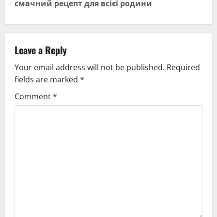
смачний рецепт для всієї родини
n
a
v
Leave a Reply
Your email address will not be published.
Required
i
fields are marked
*
g
Comment
*
a
t
i
o
n