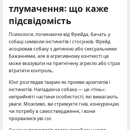
тлумачення: що каже
підсвідомість
Психологи, починаючи від Фрейда, бачать у
собаці символи інстинктів і стосунків. Фрейд
асоціював собаку з дитиною або сексуальними
бажаннями, але в агресивному контексті це
може вказувати на пригнічену агресію або страх
втратити контроль.
Юнг розглядав тварин як прояви архетипів і
інстинктів. Нападаюча собака — це «тінь»:
неприйняті частини особистості, які вимагають
уваги. Можливо, ви стримуєте гнів, конкуренцію
чи потребу в самоствердженні, і вони
прорвалися уві сні.
Сучасна психологія додає: такий сон часто