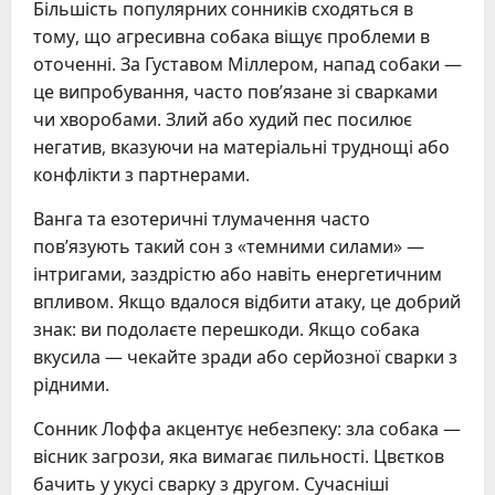
Більшість популярних сонників сходяться в
тому, що агресивна собака віщує проблеми в
оточенні. За Густавом Міллером, напад собаки —
це випробування, часто пов’язане зі сварками
чи хворобами. Злий або худий пес посилює
негатив, вказуючи на матеріальні труднощі або
конфлікти з партнерами.
Ванга та езотеричні тлумачення часто
пов’язують такий сон з «темними силами» —
інтригами, заздрістю або навіть енергетичним
впливом. Якщо вдалося відбити атаку, це добрий
знак: ви подолаєте перешкоди. Якщо собака
вкусила — чекайте зради або серйозної сварки з
рідними.
Сонник Лоффа акцентує небезпеку: зла собака —
вісник загрози, яка вимагає пильності. Цвєтков
бачить у укусі сварку з другом. Сучасніші