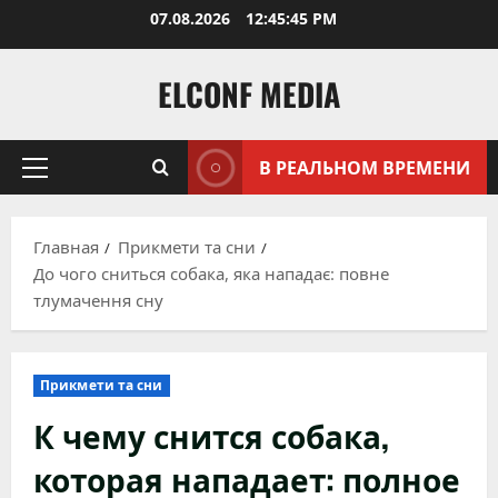
Перейти
07.08.2026
12:45:47 PM
к
содержимому
ELCONF MEDIA
В РЕАЛЬНОМ ВРЕМЕНИ
Основное
меню
Главная
Прикмети та сни
До чого сниться собака, яка нападає: повне
тлумачення сну
Прикмети та сни
К чему снится собака,
которая нападает: полное