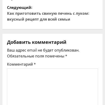
в
Следующий:
и
Как приготовить свиную печень с луком:
вкусный рецепт для всей семьи
г
а
ц
Добавить комментарий
Ваш адрес email не будет опубликован.
и
Обязательные поля помечены
*
я
Комментарий
*
п
о
з
а