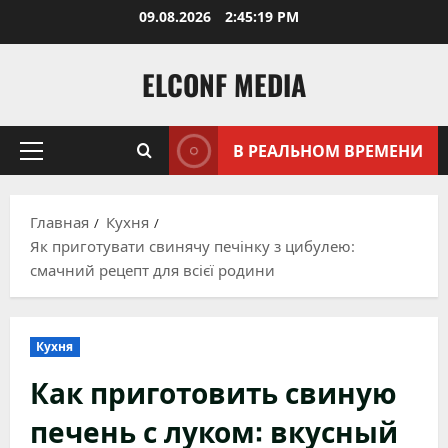
Перейти
09.08.2026
2:45:20 PM
к
содержимому
ELCONF MEDIA
В РЕАЛЬНОМ ВРЕМЕНИ
Основное
меню
Главная
Кухня
Як приготувати свинячу печінку з цибулею:
смачний рецепт для всієї родини
Кухня
Как приготовить свиную
печень с луком: вкусный