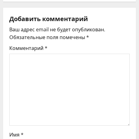
а
ц
Добавить комментарий
Ваш адрес email не будет опубликован.
и
Обязательные поля помечены
*
я
Комментарий
*
п
о
з
а
п
и
с
Имя
*