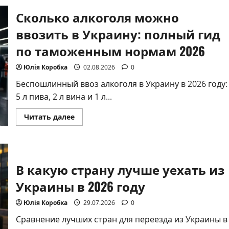
Сколько алкоголя можно
ввозить в Украину: полный гид
по таможенным нормам 2026
Юлія Коробка
02.08.2026
0
Беспошлинный ввоз алкоголя в Украину в 2026 году:
5 л пива, 2 л вина и 1 л...
Прочитать
Читать далее
больше
о
Сколько
алкоголя
можно
ввозить
В какую страну лучше уехать из
в
Украину:
полный
Украины в 2026 году
гид
по
таможенным
Юлія Коробка
29.07.2026
0
нормам
2026
Сравнение лучших стран для переезда из Украины в