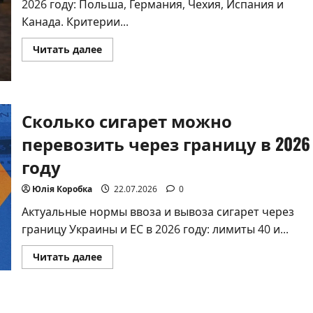
2026 году: Польша, Германия, Чехия, Испания и
Канада. Критерии...
Прочитать
Читать далее
больше
о
В
какую
страну
лучше
Сколько сигарет можно
уехать
из
Украины
перевозить через границу в 2026
в
2026
году
году
Юлія Коробка
22.07.2026
0
Актуальные нормы ввоза и вывоза сигарет через
границу Украины и ЕС в 2026 году: лимиты 40 и...
Прочитать
Читать далее
больше
о
Сколько
сигарет
можно