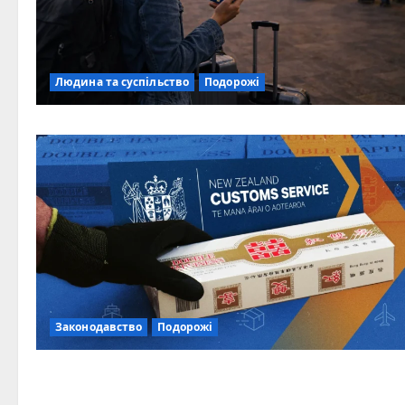
Людина та суспільство
Подорожі
Законодавство
Подорожі