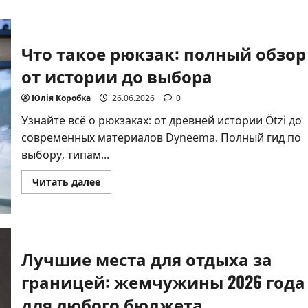
о
Ужгородская
область:
ворота
Европы
Что такое рюкзак: полный обзор
среди
карпатских
вершин
от истории до выбора
Юлія Коробка
26.06.2026
0
Узнайте всё о рюкзаках: от древней истории Ötzi до
современных материалов Dyneema. Полный гид по
выбору, типам...
Прочитать
Читать далее
больше
о
Что
такое
рюкзак:
полный
обзор
Лучшие места для отдыха за
от
истории
границей: жемчужины 2026 года
до
выбора
для любого бюджета