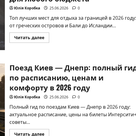
Юлія Коробка
25.06.2026
0
Топ лучших мест для отдыха за границей в 2026 году
от греческих островов и Бали до Исландии...
Прочитать
Читать далее
больше
о
Лучшие
места
для
отдыха
Поезд Киев — Днепр: полный ги
за
границей:
по расписанию, ценам и
жемчужины
2026
года
комфорту в 2026 году
для
любого
бюджета
Юлія Коробка
25.06.2026
0
Полный гид по поездам Киев — Днепр в 2026 году:
актуальное расписание, цены на билеты Интерсити+
советы...
Прочитать
Читать далее