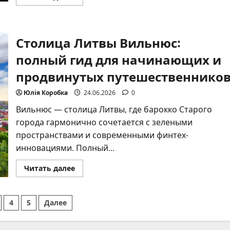
больше
о
Поезд
Киев
—
Столица Литвы Вильнюс:
Днепр:
полный
гид
полный гид для начинающих и
по
расписанию,
продвинутых путешественнико
ценам
и
комфорту
Юлія Коробка
24.06.2026
0
в
2026
Вильнюс — столица Литвы, где барокко Старого
году
города гармонично сочетается с зелеными
пространствами и современными финтех-
инновациями. Полный...
Прочитать
Читать далее
больше
о
Столица
Литвы
нация
4
5
Далее
Вильнюс:
полный
гид
ей
для