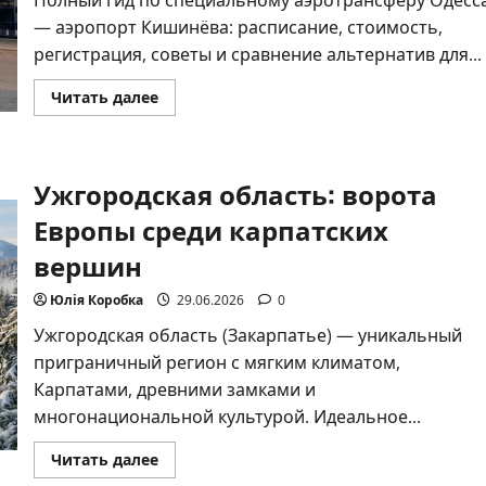
Полный гид по специальному аэротрансферу Одесс
— аэропорт Кишинёва: расписание, стоимость,
регистрация, советы и сравнение альтернатив для...
Прочитать
Читать далее
больше
о
Одесса
—
Кишинёв
Ужгородская область: ворота
аэропорт:
полный
гид
Европы среди карпатских
по
трансферу
вершин
и
удобным
перелётам
Юлія Коробка
29.06.2026
0
Ужгородская область (Закарпатье) — уникальный
приграничный регион с мягким климатом,
Карпатами, древними замками и
многонациональной культурой. Идеальное...
Прочитать
Читать далее
больше