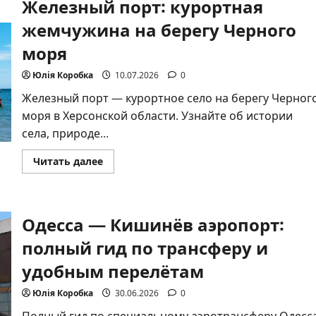
Железный порт: курортная
перевозить
через
границу
жемчужина на берегу Черного
в
2026
моря
году
Юлія Коробка
10.07.2026
0
Железный порт — курортное село на берегу Черног
моря в Херсонской области. Узнайте об истории
села, природе...
Прочитать
Читать далее
больше
о
Железный
порт:
курортная
Одесса — Кишинёв аэропорт:
жемчужина
на
берегу
полный гид по трансферу и
Черного
моря
удобным перелётам
Юлія Коробка
30.06.2026
0