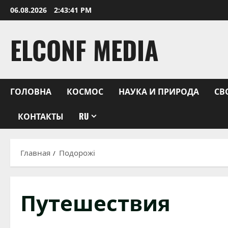
Перейти
06.08.2026
2:43:42 PM
к
содержимому
ELCONF MEDIA
ГОЛОВНА
КОСМОС
НАУКА И ПРИРОДА
СВ
КОНТАКТЫ
RU
Главная
Подорожі
Путешествия