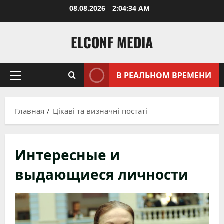
Перейти
08.08.2026
2:04:35 AM
к
содержимому
ELCONF MEDIA
В РЕАЛЬНОМ ВРЕМЕНИ
Основное
меню
Главная
Цікаві та визначні постаті
Интересные и
выдающиеся личности