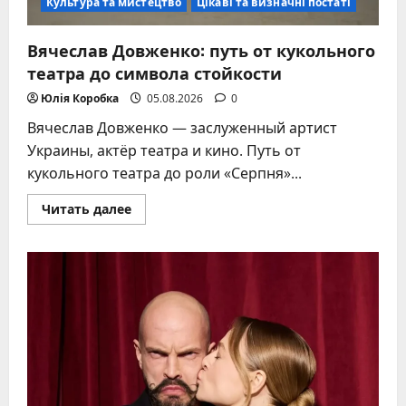
Культура та мистецтво
Цікаві та визначні постаті
Вячеслав Довженко: путь от кукольного
театра до символа стойкости
Юлія Коробка
05.08.2026
0
Вячеслав Довженко — заслуженный артист
Украины, актёр театра и кино. Путь от
кукольного театра до роли «Серпня»...
Прочитать
Читать далее
больше
о
Вячеслав
Довженко:
путь
от
кукольного
театра
до
символа
стойкости