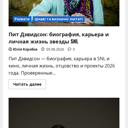
Розваги
Цікаві та визначні постаті
Пит Дэвидсон: биография, карьера и
личная жизнь звезды SNL
Юлія Коробка
05.08.2026
0
Пит Дэвидсон — биография, карьера в SNL и
кино, личная жизнь, отцовство и проекты 2026
года. Проверенные...
Прочитать
Читать далее
больше
о
Пит
Дэвидсон:
биография,
карьера
и
личная
жизнь
звезды
SNL