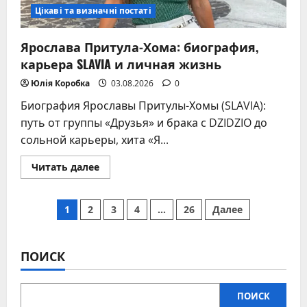
Цікаві та визначні постаті
Ярослава Притула-Хома: биография,
карьера SLAVIA и личная жизнь
Юлія Коробка
03.08.2026
0
Биография Ярославы Притулы-Хомы (SLAVIA):
путь от группы «Друзья» и брака с DZIDZIO до
сольной карьеры, хита «Я...
Прочитать
Читать далее
больше
о
Ярослава
Пагинация
Притула-
1
2
3
4
…
26
Далее
Хома:
биография,
записей
карьера
SLAVIA
и
ПОИСК
личная
жизнь
ПОИСК