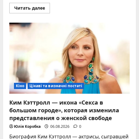
Прочитать
Читать далее
больше
о
Сколько
денег
у
Илона
Маска:
актуальная
оценка
состояния
в
2026
году
Кіно
Цікаві та визначні постаті
Ким Кэттролл — икона «Секса в
большом городе», которая изменила
представления о женской свободе
Юлія Коробка
06.08.2026
0
Биография Ким Кэттролл — актрисы, сыгравшей