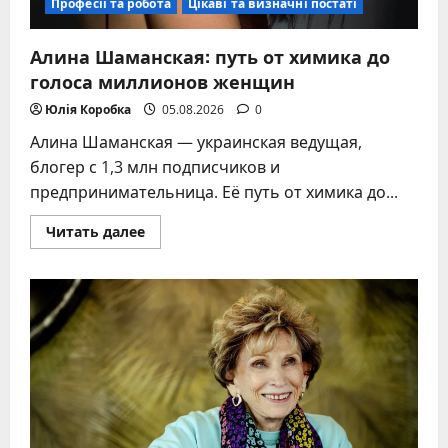
Професії та робота
Цікаві та визначні постаті
Алина Шаманская: путь от химика до
голоса миллионов женщин
Юлія Коробка
05.08.2026
0
Алина Шаманская — украинская ведущая,
блогер с 1,3 млн подписчиков и
предпринимательница. Её путь от химика до...
Прочитать
Читать далее
больше
о
Алина
Шаманская:
путь
от
химика
до
голоса
миллионов
женщин