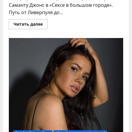
Саманту Джонс в «Сексе в большом городе».
Путь от Ливерпуля до...
Прочитать
Читать далее
больше
о
Ким
Кэттролл
—
икона
«Секса
в
большом
городе»,
которая
изменила
представления
о
женской
свободе