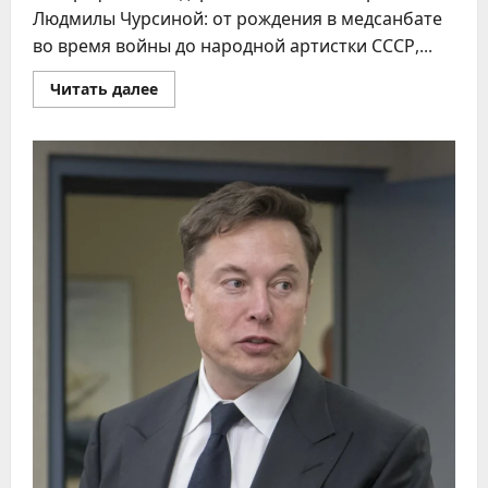
Людмилы Чурсиной: от рождения в медсанбате
во время войны до народной артистки СССР,...
Прочитать
Читать далее
больше
о
Людмила
Чурсина:
жизнь,
роли
и
наследие
легендарной
актрисы