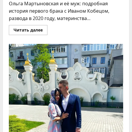
Ольга Мартыновская и её муж: подробная
история первого брака с Иваном Кобецом,
развода в 2020 году, материнства...
Прочитать
Читать далее
больше
о
Ольга
Мартыновская
муж:
история
брака,
развода
и
новой
любви