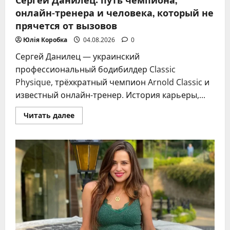
онлайн-тренера и человека, который не
прячется от вызовов
Юлія Коробка
04.08.2026
0
Сергей Данилец — украинский
профессиональный бодибилдер Classic
Physique, трёхкратный чемпион Arnold Classic и
известный онлайн-тренер. История карьеры,...
Прочитать
Читать далее
больше
о
Сергей
Данилец:
путь
чемпиона,
онлайн-
тренера
и
человека,
который
не
прячется
от
вызовов