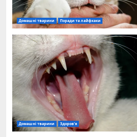
Домашні тварини
Поради та лайфхаки
Домашні тварини
Здоров’я