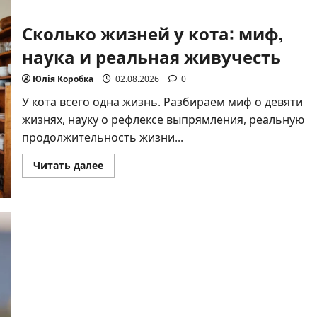
Сколько жизней у кота: миф,
наука и реальная живучесть
Юлія Коробка
02.08.2026
0
У кота всего одна жизнь. Разбираем миф о девяти
жизнях, науку о рефлексе выпрямления, реальную
продолжительность жизни...
Прочитать
Читать далее
больше
о
Сколько
жизней
у
кота:
миф,
наука
и
реальная
живучесть