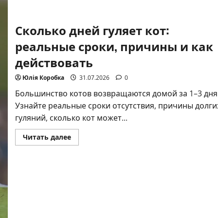
Сколько дней гуляет кот:
реальные сроки, причины и как
действовать
Юлія Коробка
31.07.2026
0
Большинство котов возвращаются домой за 1–3 дня
Узнайте реальные сроки отсутствия, причины долги
гуляний, сколько кот может...
Прочитать
Читать далее
больше
о
Сколько
дней
гуляет
кот:
реальные
сроки,
причины
и
как