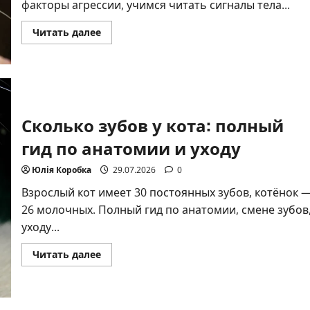
факторы агрессии, учимся читать сигналы тела...
Прочитать
Читать далее
больше
о
Почему
кот
нападает
на
хозяина:
причины
Сколько зубов у кота: полный
и
решения
гид по анатомии и уходу
Юлія Коробка
29.07.2026
0
Взрослый кот имеет 30 постоянных зубов, котёнок 
26 молочных. Полный гид по анатомии, смене зубов
уходу...
Прочитать
Читать далее
больше
о
Сколько
зубов
у