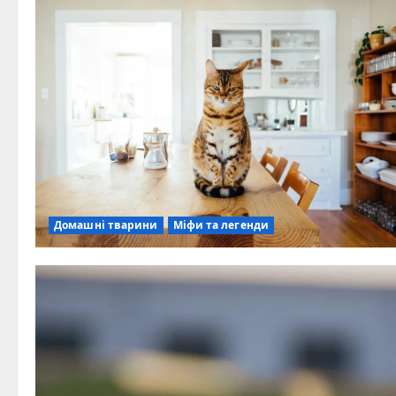
Домашні тварини
Міфи та легенди