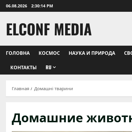
Перейти
06.08.2026
2:30:15 PM
к
содержимому
ELCONF MEDIA
ГОЛОВНА
КОСМОС
НАУКА И ПРИРОДА
СВ
КОНТАКТЫ
RU
Главная
Домашні тварини
Домашние живот