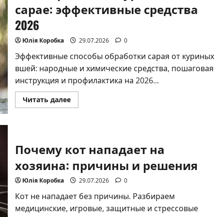
и
сарае: эффективные средства
защита
2026
Юлія Коробка
29.07.2026
0
Эффективные способы обработки сарая от куриных
вшей: народные и химические средства, пошаговая
инструкция и профилактика на 2026...
Прочитать
Читать далее
больше
о
Чем
обработать
куриных
вшей
Почему кот нападает на
в
сарае:
эффективные
хозяина: причины и решения
средства
2026
Юлія Коробка
29.07.2026
0
Кот не нападает без причины. Разбираем
медицинские, игровые, защитные и стрессовые