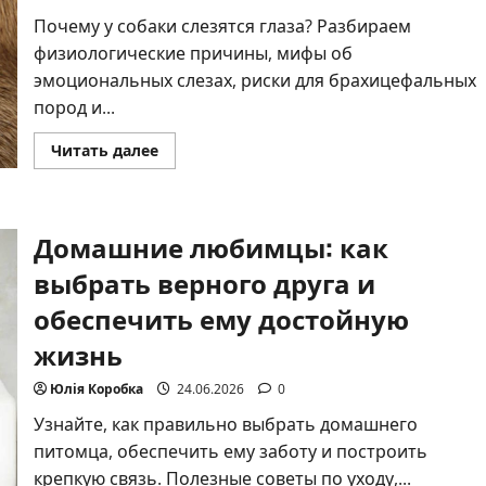
Почему у собаки слезятся глаза? Разбираем
физиологические причины, мифы об
эмоциональных слезах, риски для брахицефальных
пород и...
Прочитать
Читать далее
больше
о
Собака
плачет:
почему
Домашние любимцы: как
у
любимца
слезятся
выбрать верного друга и
глаза
и
обеспечить ему достойную
как
с
жизнь
этим
справиться
Юлія Коробка
24.06.2026
0
Узнайте, как правильно выбрать домашнего
питомца, обеспечить ему заботу и построить
крепкую связь. Полезные советы по уходу,...