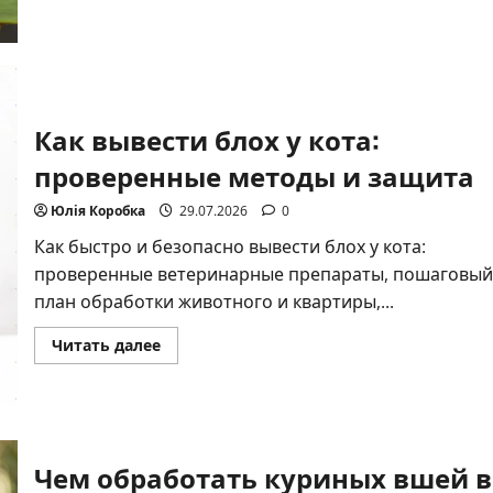
действовать
Как вывести блох у кота:
проверенные методы и защита
Юлія Коробка
29.07.2026
0
Как быстро и безопасно вывести блох у кота:
проверенные ветеринарные препараты, пошаговый
план обработки животного и квартиры,...
Прочитать
Читать далее
больше
о
Как
вывести
блох
у
кота:
Чем обработать куриных вшей в
проверенные
методы