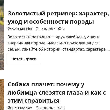
кота:
полный
гид
Золотистый ретривер: характер,
по
анатомии
и
уход и особенности породы
уходу
Юлія Коробка
15.07.2026
0
Золотистый ретривер — дружелюбная, умная и
энергичная порода, идеально подходящая для
семьи. Узнайте об истории, стандартах, характере,...
Прочитать
Читать далее
больше
о
Золотистый
ретривер:
характер,
уход
Собака плачет: почему у
и
особенности
породы
любимца слезятся глаза и как с
этим справиться
Юлія Коробка
25.06.2026
0