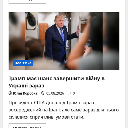
больше
о
Национальное
антикоррупционное
бюро
Украины:
миссия,
история
и
результаты
Політика
Трамп має шанс завершити війну в
Україні зараз
Юлія Коробка
05.08.2026
0
Президент США Дональд Трамп зараз
зосереджений на Ірані, але саме зараз для нього
склалися сприятливі умови стати...
Прочитать