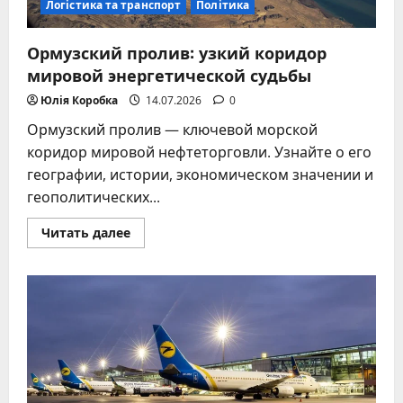
Логістика та транспорт
Політика
Ормузский пролив: узкий коридор
мировой энергетической судьбы
Юлія Коробка
14.07.2026
0
Ормузский пролив — ключевой морской
коридор мировой нефтеторговли. Узнайте о его
географии, истории, экономическом значении и
геополитических...
Прочитать
Читать далее
больше
о
Ормузский
пролив:
узкий
коридор
мировой
энергетической
судьбы