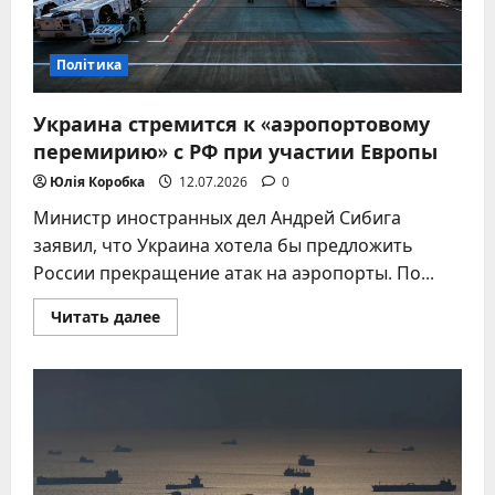
Політика
Украина стремится к «аэропортовому
перемирию» с РФ при участии Европы
Юлія Коробка
12.07.2026
0
Министр иностранных дел Андрей Сибига
заявил, что Украина хотела бы предложить
России прекращение атак на аэропорты. По...
Прочитать
Читать далее
больше
о
Украина
стремится
к
«аэропортовому
перемирию»
с
РФ
при
участии