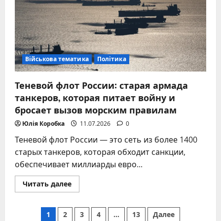
Европы
Військова тематика
Політика
Теневой флот России: старая армада
танкеров, которая питает войну и
бросает вызов морским правилам
Юлія Коробка
11.07.2026
0
Теневой флот России — это сеть из более 1400
старых танкеров, которая обходит санкции,
обеспечивает миллиарды евро...
Прочитать
Читать далее
больше
о
Теневой
Пагинация
флот
1
2
3
4
…
13
Далее
России: