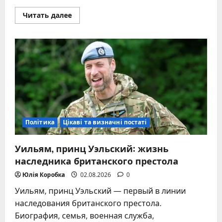
Прочитать
Читать далее
больше
о
25
штатів
США
судяться
з
Трампом
через
нові
мита
Політика
Цікаві та визначні постаті
Уильям, принц Уэльский: жизнь
наследника британского престола
Юлія Коробка
02.08.2026
0
Уильям, принц Уэльский — первый в линии
наследования британского престола.
Биография, семья, военная служба,