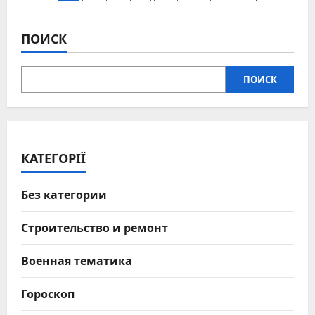
старая
записей
армада
танкеров,
которая
ПОИСК
питает
войну
и
бросает
ПОИСК
вызов
морским
правилам
КАТЕГОРІЇ
Без категории
Строительство и ремонт
Военная тематика
Гороскоп