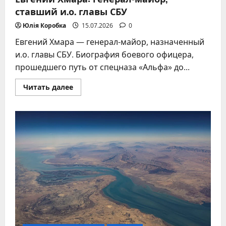
ставший и.о. главы СБУ
Юлія Коробка
15.07.2026
0
Евгений Хмара — генерал-майор, назначенный
и.о. главы СБУ. Биография боевого офицера,
прошедшего путь от спецназа «Альфа» до...
Прочитать
Читать далее
больше
о
Евгений
Хмара:
генерал-
майор,
ставший
и.о.
главы
СБУ