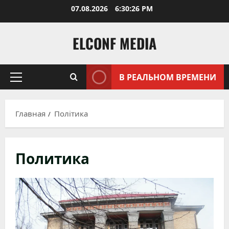
Перейти
07.08.2026
6:30:27 PM
к
содержимому
ELCONF MEDIA
В РЕАЛЬНОМ ВРЕМЕНИ
Основное
меню
Главная
Політика
Политика