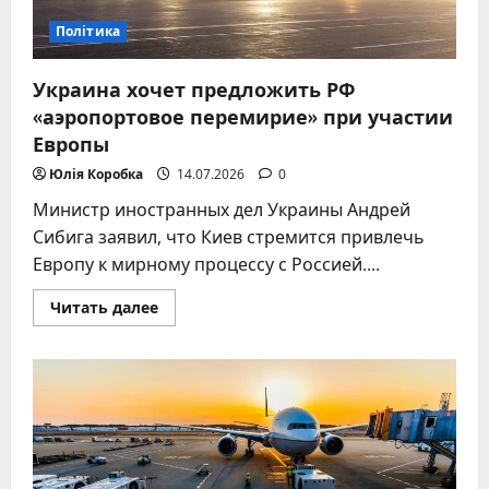
Політика
Украина хочет предложить РФ
«аэропортовое перемирие» при участии
Европы
Юлія Коробка
14.07.2026
0
Министр иностранных дел Украины Андрей
Сибига заявил, что Киев стремится привлечь
Европу к мирному процессу с Россией....
Прочитать
Читать далее
больше
о
Украина
хочет
предложить
РФ
«аэропортовое
перемирие»
при
участии
Европы