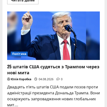
Читать далее
больше
о
Трамп
має
шанс
завершити
війну
в
Україні
зараз
Політика
25 штатів США судяться з Трампом через
нові мита
Юлія Коробка
04.08.2026
0
Двадцять п’ять штатів США подали позов проти
адміністрації президента Дональда Трампа. Вони
оскаржують запровадження нових глобальних
мит....