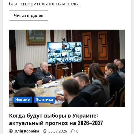
благотворительность и роль...
Прочитать
Читать далее
больше
о
Уильям,
принц
Уэльский:
жизнь
наследника
британского
престола
Новини
Політика
Когда будут выборы в Украине:
актуальный прогноз на 2026–2027
Юлія Коробка
30.07.2026
0