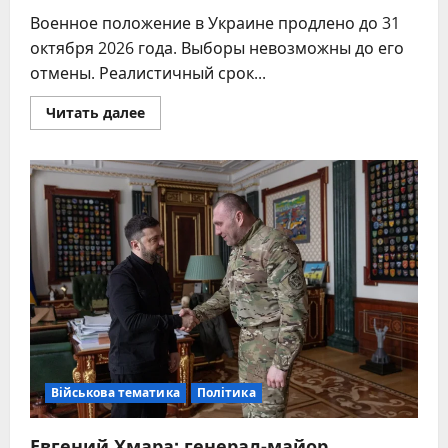
Военное положение в Украине продлено до 31
октября 2026 года. Выборы невозможны до его
отмены. Реалистичный срок...
Прочитать
Читать далее
больше
о
Когда
будут
выборы
в
Украине:
актуальный
прогноз
на
2026–
2027
Військова тематика
Політика
Евгений Хмара: генерал-майор,