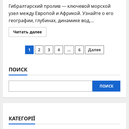
Гибралтарский пролив — ключевой морской
узел между Европой и Африкой. Узнайте о его
географии, глубинах, динамике вод,...
Прочитать
Читать далее
больше
о
Гибралтарский
Пагинация
пролив
1
2
3
4
…
6
Далее
на
карте:
записей
узел
между
континентами
ПОИСК
и
морями
ПОИСК
КАТЕГОРІЇ