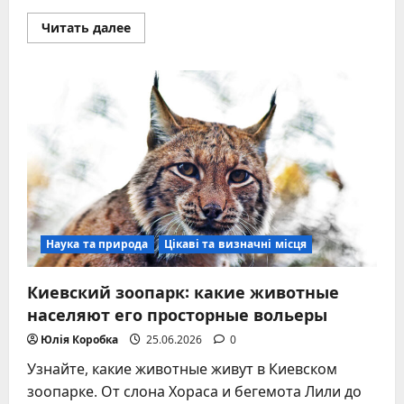
Прочитать
Читать далее
больше
о
Лучшие
места
для
отдыха
за
границей:
жемчужины
2026
года
для
любого
бюджета
Наука та природа
Цікаві та визначні місця
Киевский зоопарк: какие животные
населяют его просторные вольеры
Юлія Коробка
25.06.2026
0
Узнайте, какие животные живут в Киевском
зоопарке. От слона Хораса и бегемота Лили до