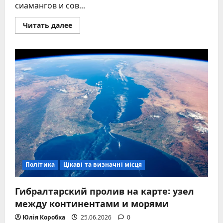
сиамангов и сов...
Прочитать
Читать далее
больше
о
Киевский
зоопарк:
какие
животные
населяют
его
просторные
вольеры
Політика
Цікаві та визначні місця
Гибралтарский пролив на карте: узел
между континентами и морями
Юлія Коробка
25.06.2026
0