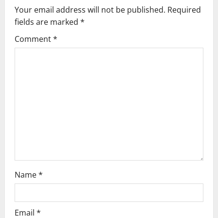
Your email address will not be published.
Required
i
fields are marked
*
g
Comment
*
a
t
i
o
n
Name
*
Email
*