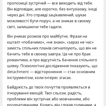
пропозиції зустрічей — все виходить від тебе.
Він відповідає, але коротко, без ентузіазму, іноді
через дні. Хто справді зацікавлений, шукає
можливості бути поруч, а не зникає в своєму
світі, залишаючи тебе гадати.
Він уникає розмов про майбутнє. Фрази на
кшталт «побачимо», «не знаю», «зараз не час»
замість спільних планів сигналізують, що він не
бачить тебе в своєму завтра. Це не про брак
романтики, а про відсутність бачення спільного
шляху. Психологічні дослідження показують, що
detachment — відсторонення — стає основним
інструментом, коли інтерес згасає.
Байдужість до твоїх почуттів проявляється в
ігноруванні емоцій. Твої сльози, радість,
проблеми він зустрічає або мовчанням, або
роздратуванням. Колись він слухав годинами, а