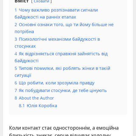
Вміст
Сховати
1
Чому важливо розпізнавати сигнали
байдужості на ранніх етапах
2
Основні ознаки того, що ти йому більше не
потрібна
3
Психологічні механізми байдужості в
стосунках
4
Як відрізняється справжня зайнятість від
байдужості
5
Типові помилки, які роблять жінки в такій
ситуації
6
Що робити, коли зрозуміла правду
7
Як побудувати стосунки, де тебе цінують
8
About the Author
8.1
Юлія Коробка
Коли контакт стає одностороннім, а емоційна
близькість зникає, серце відчуває холодну