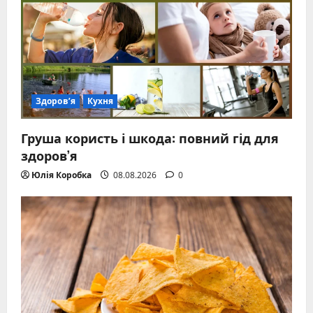
Здоров’я
Кухня
Груша користь і шкода: повний гід для
здоров’я
Юлія Коробка
08.08.2026
0