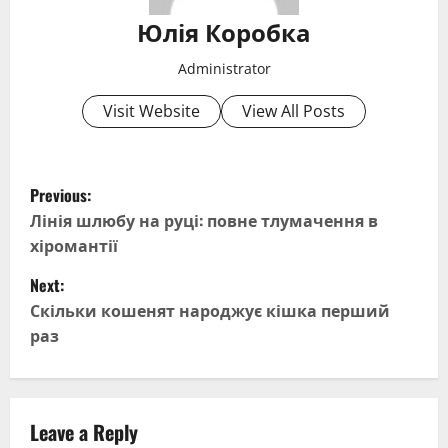
Юлія Коробка
Administrator
Visit Website
View All Posts
P
Previous:
o
Лінія шлюбу на руці: повне тлумачення в
хіромантії
s
Next:
t
Скільки кошенят народжує кішка перший
раз
n
a
v
Leave a Reply