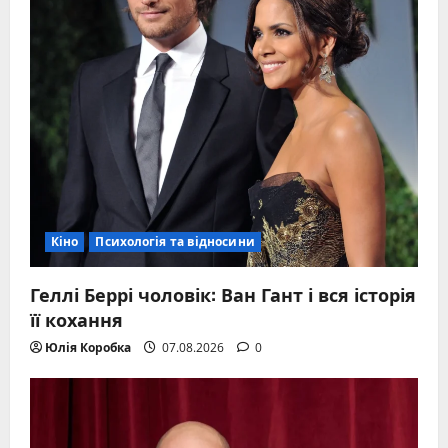
Кіно
Психологія та відносини
Геллі Беррі чоловік: Ван Гант і вся історія
її кохання
Юлія Коробка
07.08.2026
0