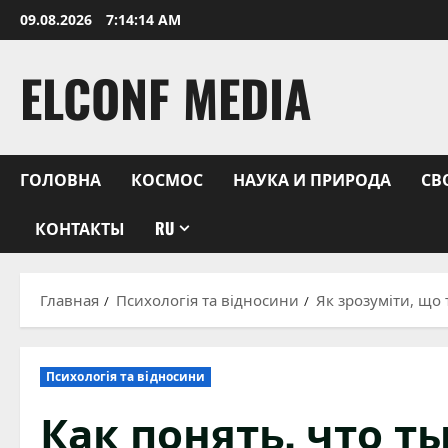
Перейти
09.08.2026
7:14:15 AM
к
содержимому
ELCONF MEDIA
ГОЛОВНА
КОСМОС
НАУКА И ПРИРОДА
СВ
КОНТАКТЫ
RU
Главная
Психологія та відносини
Як зрозуміти, що 
Психологія та відносини
Как понять, что т