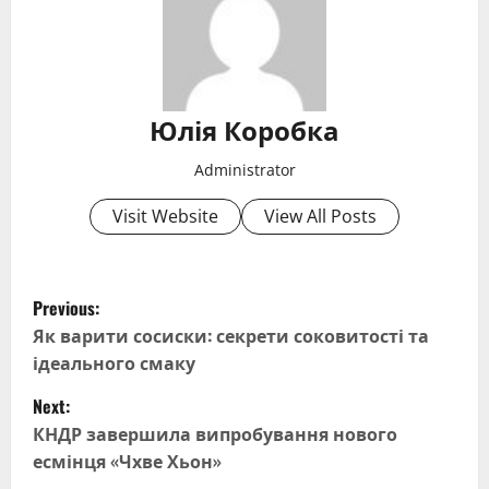
Юлія Коробка
Administrator
Visit Website
View All Posts
P
Previous:
o
Як варити сосиски: секрети соковитості та
ідеального смаку
s
Next:
t
КНДР завершила випробування нового
есмінця «Чхве Хьон»
n