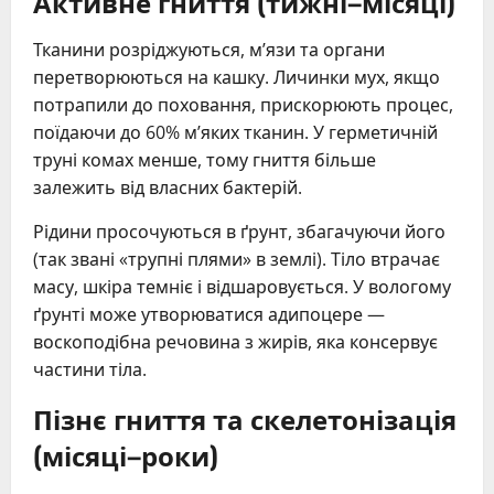
Активне гниття (тижні–місяці)
Тканини розріджуються, м’язи та органи
перетворюються на кашку. Личинки мух, якщо
потрапили до поховання, прискорюють процес,
поїдаючи до 60% м’яких тканин. У герметичній
труні комах менше, тому гниття більше
залежить від власних бактерій.
Рідини просочуються в ґрунт, збагачуючи його
(так звані «трупні плями» в землі). Тіло втрачає
масу, шкіра темніє і відшаровується. У вологому
ґрунті може утворюватися адипоцере —
воскоподібна речовина з жирів, яка консервує
частини тіла.
Пізнє гниття та скелетонізація
(місяці–роки)