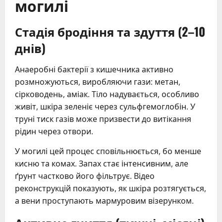
могилі
Стадія бродіння та здуття (2–10
днів)
Анаеробні бактерії з кишечника активно
розмножуються, виробляючи гази: метан,
сірководень, аміак. Тіло надувається, особливо
живіт, шкіра зеленіє через сульфгемоглобін. У
труні тиск газів може призвести до витікання
рідин через отвори.
У могилі цей процес сповільнюється, бо менше
кисню та комах. Запах стає інтенсивним, але
ґрунт частково його фільтрує. Відео
реконструкцій показують, як шкіра розтягується,
а вени проступають мармуровим візерунком.