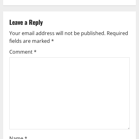
a
v
Leave a Reply
Your email address will not be published.
Required
i
fields are marked
*
g
Comment
*
a
t
i
o
n
Name
*