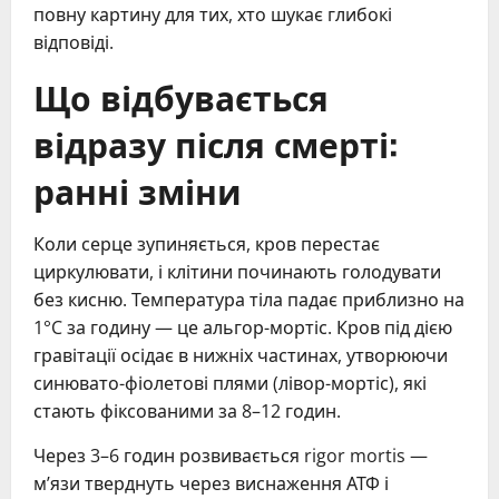
повну картину для тих, хто шукає глибокі
відповіді.
Що відбувається
відразу після смерті:
ранні зміни
Коли серце зупиняється, кров перестає
циркулювати, і клітини починають голодувати
без кисню. Температура тіла падає приблизно на
1°C за годину — це альгор-мортіс. Кров під дією
гравітації осідає в нижніх частинах, утворюючи
синювато-фіолетові плями (лівор-мортіс), які
стають фіксованими за 8–12 годин.
Через 3–6 годин розвивається rigor mortis —
м’язи тверднуть через виснаження АТФ і