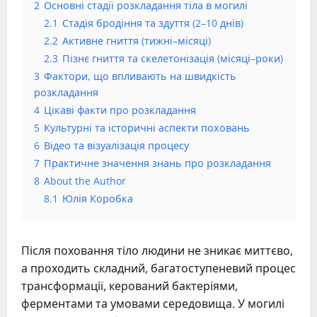
2
Основні стадії розкладання тіла в могилі
2.1
Стадія бродіння та здуття (2–10 днів)
2.2
Активне гниття (тижні–місяці)
2.3
Пізнє гниття та скелетонізація (місяці–роки)
3
Фактори, що впливають на швидкість
розкладання
4
Цікаві факти про розкладання
5
Культурні та історичні аспекти поховань
6
Відео та візуалізація процесу
7
Практичне значення знань про розкладання
8
About the Author
8.1
Юлія Коробка
Після поховання тіло людини не зникає миттєво,
а проходить складний, багатоступеневий процес
трансформації, керований бактеріями,
ферментами та умовами середовища. У могилі