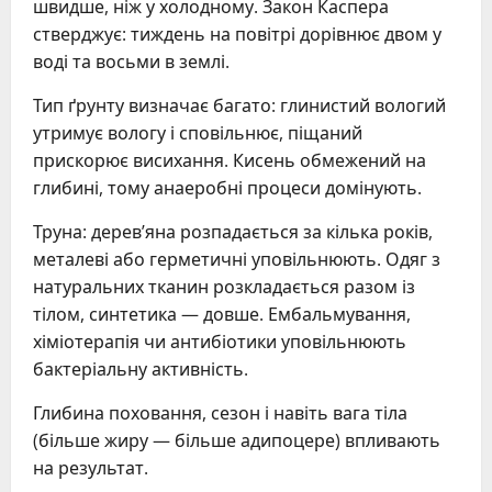
швидше, ніж у холодному. Закон Каспера
стверджує: тиждень на повітрі дорівнює двом у
воді та восьми в землі.
Тип ґрунту визначає багато: глинистий вологий
утримує вологу і сповільнює, піщаний
прискорює висихання. Кисень обмежений на
глибині, тому анаеробні процеси домінують.
Труна: дерев’яна розпадається за кілька років,
металеві або герметичні уповільнюють. Одяг з
натуральних тканин розкладається разом із
тілом, синтетика — довше. Ембальмування,
хіміотерапія чи антибіотики уповільнюють
бактеріальну активність.
Глибина поховання, сезон і навіть вага тіла
(більше жиру — більше адипоцере) впливають
на результат.