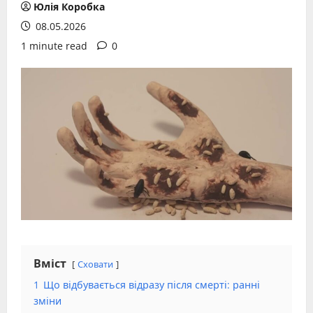
Юлія Коробка
08.05.2026
1 minute read
0
Вміст
Сховати
1
Що відбувається відразу після смерті: ранні
зміни