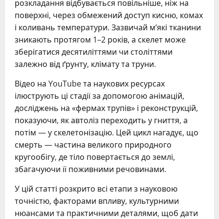
розкладання відбувається повільніше, ніж на
поверхні, через обмежений доступ кисню, комах
і коливань температури. Зазвичай м’які тканини
зникають протягом 1–2 років, а скелет може
зберігатися десятиліттями чи століттями
залежно від ґрунту, клімату та труни.
Відео на YouTube та наукових ресурсах
ілюструють ці стадії за допомогою анімацій,
досліджень на «фермах трупів» і реконструкцій,
показуючи, як автоліз переходить у гниття, а
потім — у скелетонізацію. Цей цикл нагадує, що
смерть — частина великого природного
кругообігу, де тіло повертається до землі,
збагачуючи її поживними речовинами.
У цій статті розкрито всі етапи з науковою
точністю, факторами впливу, культурними
нюансами та практичними деталями, щоб дати