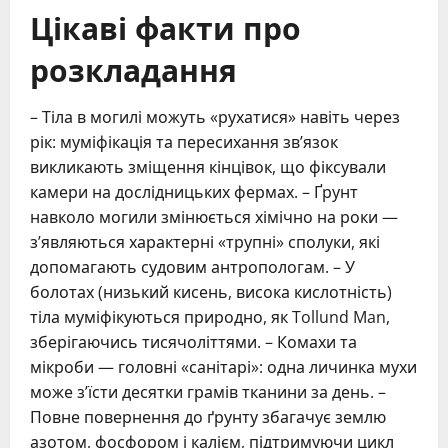
Цікаві факти про
розкладання
– Тіла в могилі можуть «рухатися» навіть через
рік: муміфікація та пересихання зв’язок
викликають зміщення кінцівок, що фіксували
камери на дослідницьких фермах. – Ґрунт
навколо могили змінюється хімічно на роки —
з’являються характерні «трупні» сполуки, які
допомагають судовим антропологам. – У
болотах (низький кисень, висока кислотність)
тіла муміфікуються природно, як Tollund Man,
зберігаючись тисячоліттями. – Комахи та
мікроби — головні «санітарі»: одна личинка мухи
може з’їсти десятки грамів тканини за день. –
Повне повернення до ґрунту збагачує землю
азотом, фосфором і калієм, підтримуючи цикл