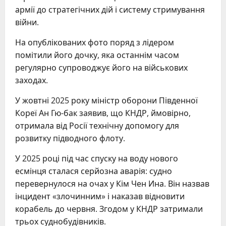
армії до стратегічних дій і систему стримування
війни.
На опублікованих фото поряд з лідером
помітили його дочку, яка останнім часом
регулярно супроводжує його на військових
заходах.
У жовтні 2025 року міністр оборони Південної
Кореї Ан Гю-бак заявив, що КНДР, ймовірно,
отримала від Росії технічну допомогу для
розвитку підводного флоту.
У 2025 році під час спуску на воду нового
есмінця сталася серйозна аварія: судно
перевернулося на очах у Кім Чен Ина. Він назвав
інцидент «злочинним» і наказав відновити
корабель до червня. Згодом у КНДР затримали
трьох суднобудівників.