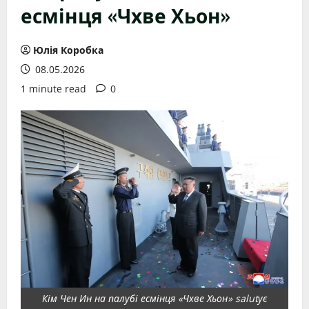
есмінця «Чхве Хьон»
Юлія Коробка
08.05.2026
1 minute read
0
Кім Чен Ин на палубі есмінця «Чхве Хьон» salutує