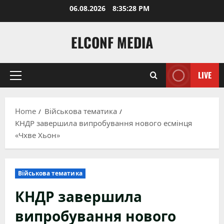
Skip
06.08.2026
8:35:29 PM
to
content
ELCONF MEDIA
LIVE
Primary
Menu
Home
Військова тематика
КНДР завершила випробування нового есмінця
«Чхве Хьон»
Військова тематика
КНДР завершила
випробування нового