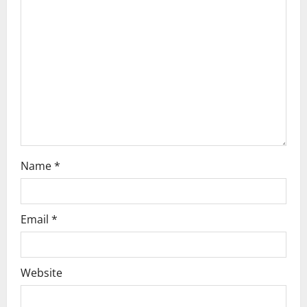
a
t
i
o
n
Name
*
Email
*
Website