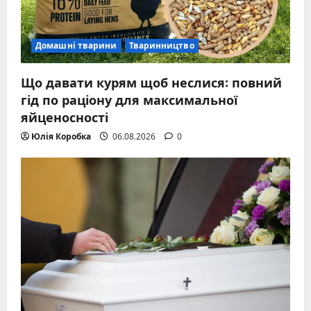
Домашні тварини
Тваринництво
Що давати курям щоб неслися: повний
гід по раціону для максимальної
яйценосності
Юлія Коробка
06.08.2026
0