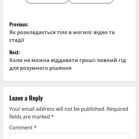
P
Previous:
o
Як розкладається тіло в могилі: відео та
стадії
s
Next:
t
Коли не можна віддавати гроші: повний гід
для розумного рішення
n
a
v
Leave a Reply
Your email address will not be published.
Required
i
fields are marked
*
g
Comment
*