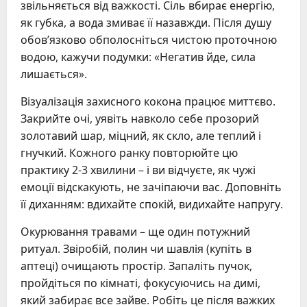
звільняється від важкості. Сіль вбирає енергію,
як губка, а вода змиває її назавжди. Після душу
обов’язково обполосніться чистою проточною
водою, кажучи подумки: «Негатив йде, сила
лишається».
Візуалізація захисного кокона працює миттєво.
Закрийте очі, уявіть навколо себе прозорий
золотавий шар, міцний, як скло, але теплий і
гнучкий. Кожного ранку повторюйте цю
практику 2-3 хвилини – і ви відчуєте, як чужі
емоції відскакують, не зачіпаючи вас. Доповніть
її диханням: вдихайте спокій, видихайте напругу.
Окурювання травами – ще один потужний
ритуал. Звіробій, полин чи шавлія (купіть в
аптеці) очищають простір. Запаліть пучок,
пройдіться по кімнаті, фокусуючись на димі,
який забирає все зайве. Робіть це після важких