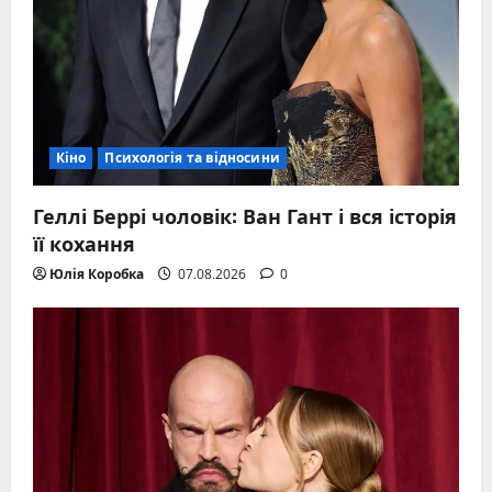
Кіно
Психологія та відносини
Геллі Беррі чоловік: Ван Гант і вся історія
її кохання
Юлія Коробка
07.08.2026
0