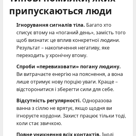
припускаються люди
Ігнорування сигналів тіла.
Багато хто
списує втому на «поганий день», замість того
щоб визнати: це вплив конкретної людини.
Результат – накопичення негативу, яке
переходить у хронічну втому.
Спроби «перевиховати» погану людину.
Ви витрачаєте енергію на пояснення, а вона
лише отримує нову порцію уваги. Краще –
відсторонитися і зберегти сили для себе.
Відсутність регулярності.
Одноразова
ванна з сіллю не врятує, якщо щодня ви
ігноруєте кордони. Захист працює тільки тоді,
коли стає звичкою.
Повне уникнення всіх контактів.
Іноді