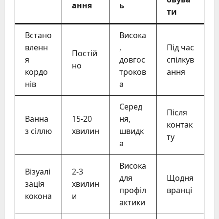
ання
ь
ти
Встано
Висока
вленн
,
Під час
Постій
я
довгос
спілкув
но
кордо
троков
ання
нів
а
Серед
Після
Ванна
15-20
ня,
контак
з сіллю
хвилин
швидк
ту
а
Висока
Візуалі
2-3
для
Щодня
зація
хвилин
профіл
вранці
кокона
и
актики