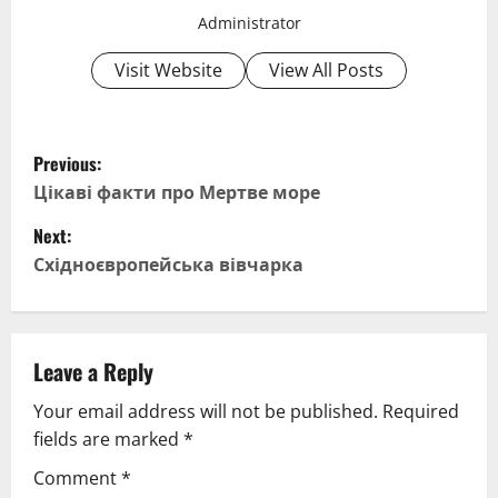
Administrator
Visit Website
View All Posts
P
Previous:
o
Цікаві факти про Мертве море
Next:
s
Східноєвропейська вівчарка
t
n
Leave a Reply
a
Your email address will not be published.
Required
v
fields are marked
*
i
Comment
*