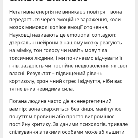
Негативна енергія не виникає з повітря – вона
передається через емоційне зараження, коли
мозок мимоволі копіює емоції оточення.
Науковці називають це emotional contagion:
дзеркальні нейрони в нашому мозку реагують
на міміку, тон голосу чи навіть мову тіла
токсичної людини, і ми починаємо відчувати її
гнів, заздрість чи постійне невдоволення як свої
власні. Результат – підвищений рівень
кортизолу, хронічний стрес і відчуття, ніби вас
тягне вниз невидима сила.
Погана людина часто діє як енергетичний
вампір: вона скаржиться без кінця, маніпулює
почуттям провини або просто випромінює
постійну критику. За даними психологів, тривале
спілкування з такими особами може збільшити