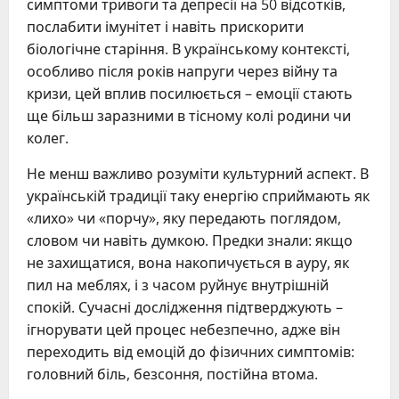
симптоми тривоги та депресії на 50 відсотків,
послабити імунітет і навіть прискорити
біологічне старіння. В українському контексті,
особливо після років напруги через війну та
кризи, цей вплив посилюється – емоції стають
ще більш заразними в тісному колі родини чи
колег.
Не менш важливо розуміти культурний аспект. В
українській традиції таку енергію сприймають як
«лихо» чи «порчу», яку передають поглядом,
словом чи навіть думкою. Предки знали: якщо
не захищатися, вона накопичується в ауру, як
пил на меблях, і з часом руйнує внутрішній
спокій. Сучасні дослідження підтверджують –
ігнорувати цей процес небезпечно, адже він
переходить від емоцій до фізичних симптомів:
головний біль, безсоння, постійна втома.