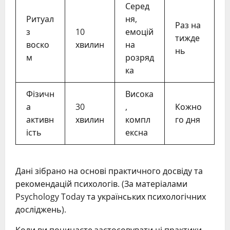
Серед
Ритуал
ня,
Раз на
з
10
емоцій
тижде
воско
хвилин
на
нь
м
розряд
ка
Фізичн
Висока
а
30
,
Кожно
активн
хвилин
компл
го дня
ість
ексна
Дані зібрано на основі практичного досвіду та
рекомендацій психологів. (За матеріалами
Psychology Today та українських психологічних
досліджень).