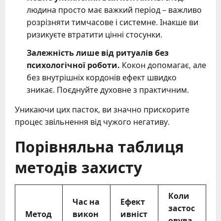
людина просто має важкий період – важливо
розрізняти тимчасове і системне. Інакше ви
ризикуєте втратити цінні стосунки.
Залежність лише від ритуалів без
психологічної роботи.
Кокон допомагає, але
без внутрішніх кордонів ефект швидко
зникає. Поєднуйте духовне з практичним.
Уникаючи цих пасток, ви значно прискорите
процес звільнення від чужого негативу.
Порівняльна таблиця
методів захисту
Коли
Час на
Ефект
застос
Метод
викон
ивніст
овува