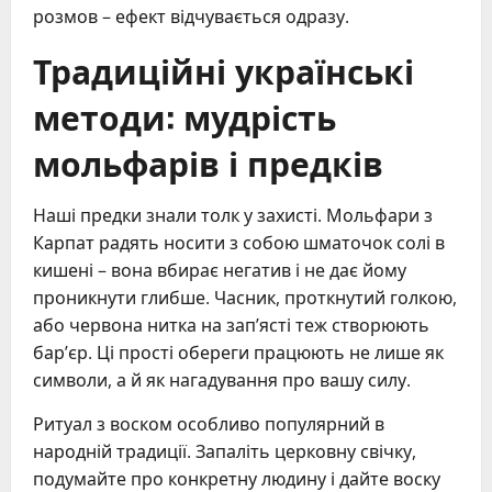
розмов – ефект відчувається одразу.
Традиційні українські
методи: мудрість
мольфарів і предків
Наші предки знали толк у захисті. Мольфари з
Карпат радять носити з собою шматочок солі в
кишені – вона вбирає негатив і не дає йому
проникнути глибше. Часник, проткнутий голкою,
або червона нитка на зап’ясті теж створюють
бар’єр. Ці прості обереги працюють не лише як
символи, а й як нагадування про вашу силу.
Ритуал з воском особливо популярний в
народній традиції. Запаліть церковну свічку,
подумайте про конкретну людину і дайте воску