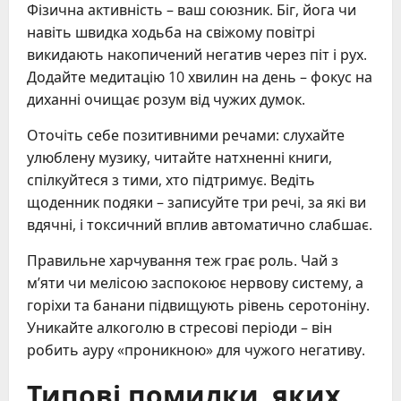
Фізична активність – ваш союзник. Біг, йога чи
навіть швидка ходьба на свіжому повітрі
викидають накопичений негатив через піт і рух.
Додайте медитацію 10 хвилин на день – фокус на
диханні очищає розум від чужих думок.
Оточіть себе позитивними речами: слухайте
улюблену музику, читайте натхненні книги,
спілкуйтеся з тими, хто підтримує. Ведіть
щоденник подяки – записуйте три речі, за які ви
вдячні, і токсичний вплив автоматично слабшає.
Правильне харчування теж грає роль. Чай з
м’яти чи мелісою заспокоює нервову систему, а
горіхи та банани підвищують рівень серотоніну.
Уникайте алкоголю в стресові періоди – він
робить ауру «проникною» для чужого негативу.
Типові помилки, яких