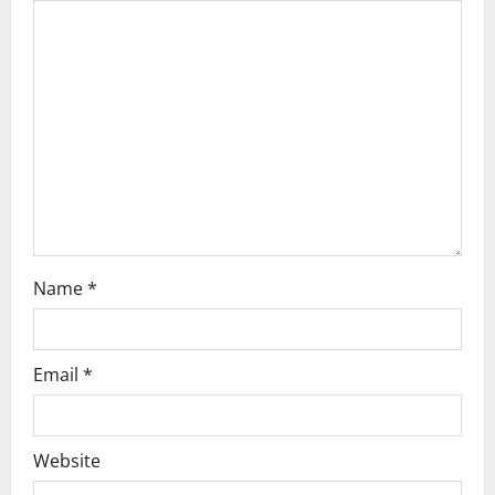
g
a
t
i
o
n
Name
*
Email
*
Website