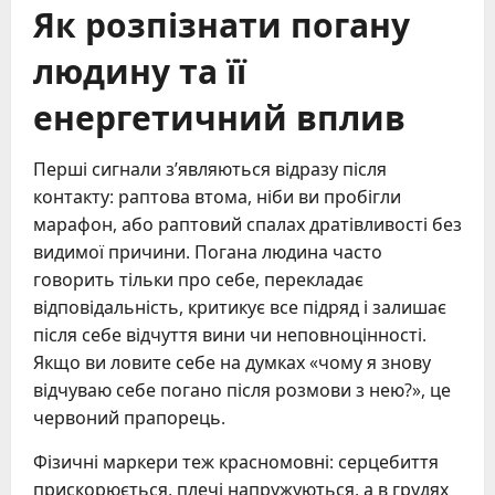
Як розпізнати погану
людину та її
енергетичний вплив
Перші сигнали з’являються відразу після
контакту: раптова втома, ніби ви пробігли
марафон, або раптовий спалах дратівливості без
видимої причини. Погана людина часто
говорить тільки про себе, перекладає
відповідальність, критикує все підряд і залишає
після себе відчуття вини чи неповноцінності.
Якщо ви ловите себе на думках «чому я знову
відчуваю себе погано після розмови з нею?», це
червоний прапорець.
Фізичні маркери теж красномовні: серцебиття
прискорюється, плечі напружуються, а в грудях