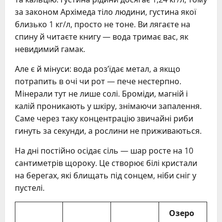
за законом Архімеда тіло людини, густина якої
близько 1 кг/л, просто не тоне. Ви лягаєте на
спину й читаєте книгу — вода тримає вас, як
невидимий гамак.
Але є й мінуси: вода роз’їдає метал, а якщо
потрапить в очі чи рот — пече нестерпно.
Мінерали тут не лише солі. Броміди, магній і
калій проникають у шкіру, знімаючи запалення.
Саме через таку концентрацію звичайні риби
гинуть за секунди, а рослини не приживаються.
На дні постійно осідає сіль — шар росте на 10
сантиметрів щороку. Це створює білі кристали
на берегах, які блищать під сонцем, ніби сніг у
пустелі.
Озеро