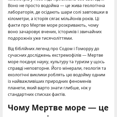
Воно не просто водойма — це жива геологічна
лабораторія, де осідають шари солі завтовшки в
кілометри, а історія сягає мільйонів років. Ці
факти про Мертве море розкривають, чому
воно зачаровує вчених, істориків і звичайних
подорожніх уже тисячоліттями.
Від біблійних легенд про Содом і Гоморру до
сучасних досліджень екстремофілів — Мертве
море поєднує науку, культуру та туризм у щось
справді неповторне. Його мінерали, геологія та
екологічні виклики роблять цю водойму одним
із найважливіших природних феноменів
планети, який варто знати глибше, ніж у
стандартних списках фактів.
Чому Мертве море — це