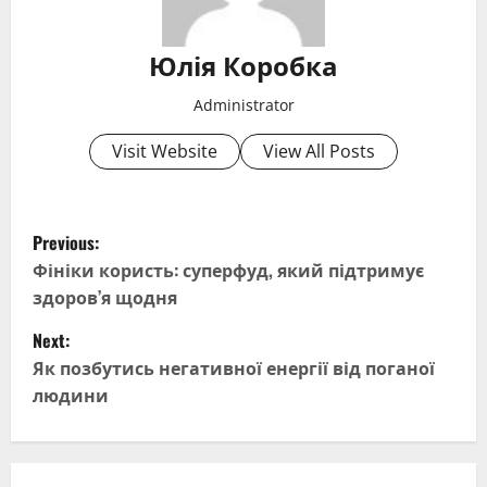
Юлія Коробка
Administrator
Visit Website
View All Posts
P
Previous:
o
Фініки користь: суперфуд, який підтримує
здоров’я щодня
s
Next:
t
Як позбутись негативної енергії від поганої
людини
n
a