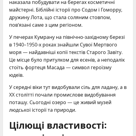
наказала побудувати на берегах косметичні
майстерні. Біблійні історії про Содом і Гоморру,
дружину Лота, що стала соляним стовпом,
пов’язані саме з цим регіоном.
У печерах Кумрану на північно-західному березі
в 1940–1950-х роках знайшли Сувої Мертвого
моря — найдавніші копії текстів Старого Завіту.
Це місце було притулком для есенів, а неподалік
стоїть фортеця Масада — символ героїзму
юдеїв.
У середні віки тут видобували сіль для ладану, а в
XX столітті почали промислове видобування
поташу. Сьогодні озеро — це живий музей
людської історії та природи.
Цілющі властивості: