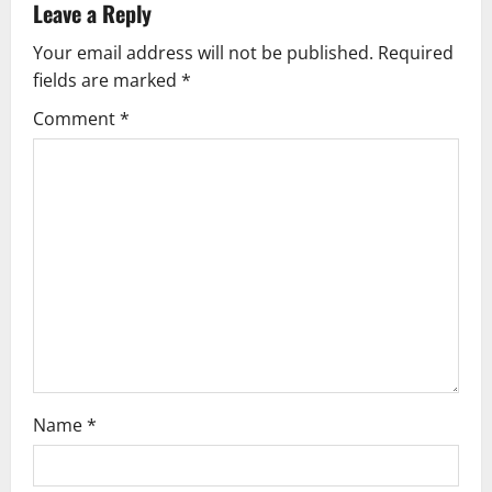
v
Leave a Reply
Your email address will not be published.
Required
i
fields are marked
*
g
Comment
*
a
t
i
o
n
Name
*