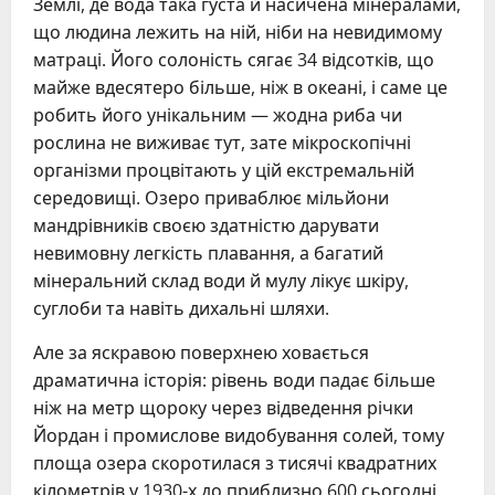
Землі, де вода така густа й насичена мінералами,
що людина лежить на ній, ніби на невидимому
матраці. Його солоність сягає 34 відсотків, що
майже вдесятеро більше, ніж в океані, і саме це
робить його унікальним — жодна риба чи
рослина не виживає тут, зате мікроскопічні
організми процвітають у цій екстремальній
середовищі. Озеро приваблює мільйони
мандрівників своєю здатністю дарувати
невимовну легкість плавання, а багатий
мінеральний склад води й мулу лікує шкіру,
суглоби та навіть дихальні шляхи.
Але за яскравою поверхнею ховається
драматична історія: рівень води падає більше
ніж на метр щороку через відведення річки
Йордан і промислове видобування солей, тому
площа озера скоротилася з тисячі квадратних
кілометрів у 1930-х до приблизно 600 сьогодні.