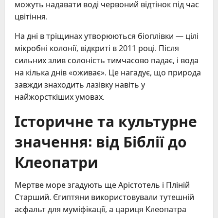
можуть надавати воді червоний відтінок під час
цвітіння.
На дні в тріщинах утворюються біоплівки — цілі
мікробні колонії, відкриті в 2011 році. Після
сильних злив солоність тимчасово падає, і вода
на кілька днів «оживає». Це нагадує, що природа
завжди знаходить лазівку навіть у
найжорсткіших умовах.
Історичне та культурне
значення: від Біблії до
Клеопатри
Мертве море згадують ще Арістотель і Пліній
Старший. Єгиптяни використовували тутешній
асфальт для муміфікації, а цариця Клеопатра