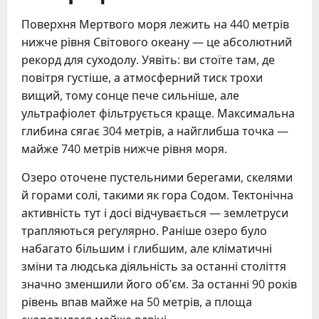
Поверхня Мертвого моря лежить на 440 метрів
нижче рівня Світового океану — це абсолютний
рекорд для суходолу. Уявіть: ви стоїте там, де
повітря густіше, а атмосферний тиск трохи
вищий, тому сонце пече сильніше, але
ультрафіолет фільтрується краще. Максимальна
глибина сягає 304 метрів, а найглибша точка —
майже 740 метрів нижче рівня моря.
Озеро оточене пустельними берегами, скелями
й горами солі, такими як гора Содом. Тектонічна
активність тут і досі відчувається — землетруси
трапляються регулярно. Раніше озеро було
набагато більшим і глибшим, але кліматичні
зміни та людська діяльність за останні століття
значно зменшили його об’єм. За останні 90 років
рівень впав майже на 50 метрів, а площа