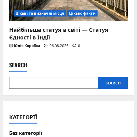
Цікаві та визначні місця
Цікаво факти
Найбільша статуя в світі — Статуя
Єдності в Індії
Юлія Коробка
06.08.2026
0
SEARCH
SEARCH
КАТЕГОРІЇ
Без категорії