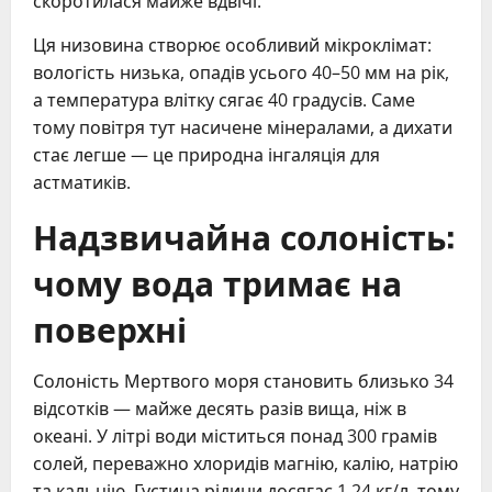
скоротилася майже вдвічі.
Ця низовина створює особливий мікроклімат:
вологість низька, опадів усього 40–50 мм на рік,
а температура влітку сягає 40 градусів. Саме
тому повітря тут насичене мінералами, а дихати
стає легше — це природна інгаляція для
астматиків.
Надзвичайна солоність:
чому вода тримає на
поверхні
Солоність Мертвого моря становить близько 34
відсотків — майже десять разів вища, ніж в
океані. У літрі води міститься понад 300 грамів
солей, переважно хлоридів магнію, калію, натрію
та кальцію. Густина рідини досягає 1,24 кг/л, тому