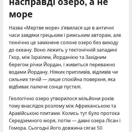
насправді озеро, а не
море
Назва «Мертве море» з’явилася ще в античні
часи завдяки грецьким і римським авторам, але
технічно це замкнене солоне озеро без виходу
до океану. Воно лежить у тектонічній западині
Гхор, між Ізраїлем, Йорданією та Західним
берегом річки Йордан, і живиться переважно
водами Йордану. Ніяких припливів, відливів чи
сильних течій — лише спокійна поверхня, яка
відбиває палюче сонце пустелі.
Геологічно озеро утворилося мільйони років
тому внаслідок розлому між Африканською та
Аравійською плитами. Колись тут було протока
Середземного моря, потім — давні озера Лісан і
Гомора. Сьогодні його довжина сягає 50