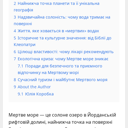
2
Найнижча точка планети та її унікальна
географія
3
Надзвичайна солоність: чому вода тримає на
поверхні
4
Життя, яке ховається в «мертвих» водах
5
Історичне та культурне значення: від Біблії до
Клеопатри
6
Цілющі властивості: чому лікарі рекомендують
7
Екологічна криза: чому Мертве море зникає
7.1
Поради для безпечного та приємного
відпочинку на Мертвому морі
8
Сучасний туризм і майбутнє Мертвого моря
9
About the Author
9.1
Юлія Коробка
Мертве море — це солоне озеро в Йорданській
рифтовій долині, найнижча точка на поверхні