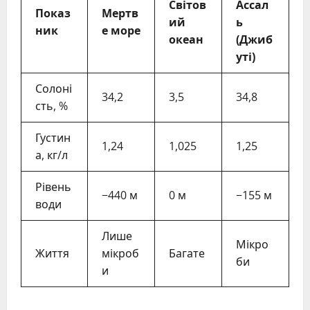
Світов
Ассал
Показ
Мертв
ий
ь
ник
е море
океан
(Джиб
уті)
Солоні
34,2
3,5
34,8
сть, %
Густин
1,24
1,025
1,25
а, кг/л
Рівень
−440 м
0 м
−155 м
води
Лише
Мікро
Життя
мікроб
Багате
би
и