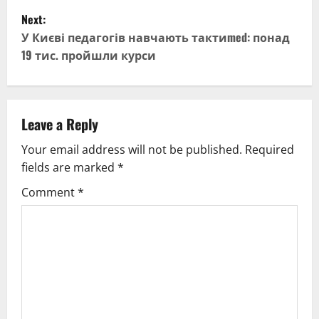
s
Next:
t
У Києві педагогів навчають тактиmed: понад
19 тис. пройшли курси
n
a
v
Leave a Reply
Your email address will not be published.
Required
i
fields are marked
*
g
Comment
*
a
t
i
o