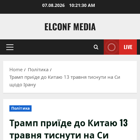
Skip
07.08.2026
10:21:31 AM
to
content
ELCONF MEDIA
LIVE
Primary
Menu
Home
Політика
Трамп приїде до Китаю 13 травня тиснути на Си
щодо Ірану
Політика
Трамп приїде до Китаю 13
травня тиснути на Си