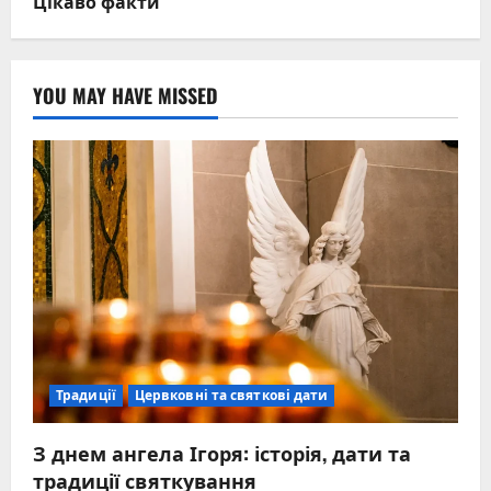
Цікаво факти
YOU MAY HAVE MISSED
Традиції
Цервковні та святкові дати
З днем ангела Ігоря: історія, дати та
традиції святкування