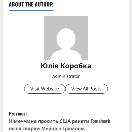
ABOUT THE AUTHOR
Юлія Коробка
Administrator
Visit Website
View All Posts
P
Previous:
o
Німеччина просить США ракети Tomahawk
після сварки Мерца з Трампом