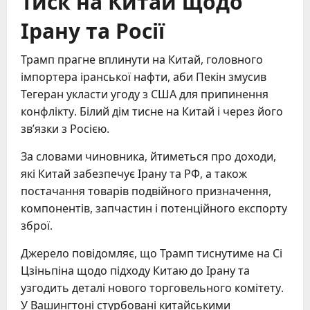
Тиск на Китай щодо
Ірану та Росії
Трамп прагне вплинути на Китай, головного
імпортера іранської нафти, аби Пекін змусив
Тегеран укласти угоду з США для припинення
конфлікту. Білий дім тисне на Китай і через його
зв’язки з Росією.
За словами чиновника, йтиметься про доходи,
які Китай забезпечує Ірану та РФ, а також
постачання товарів подвійного призначення,
компонентів, запчастин і потенційного експорту
зброї.
Джерело повідомляє, що Трамп тиснутиме на Сі
Цзіньпіна щодо підходу Китаю до Ірану та
узгодить деталі нового торговельного комітету.
У Вашингтоні стурбовані китайськими