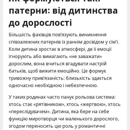
патерни: від дитинства
до дорослості
Більшість фахівців пов’язують виникнення
співзалежних патернів із раннім досвідом у сім’ї.
Коли дитина зростає в атмосфері, де її емоції
ігнорують або вимагають «не заважати»
дорослим, вона вчиться вгадувати настрій
батьків, щоб вижити емоційно. Це формує
тривожну прив’язаність: близькість здається
одночасно необхідною і небезпечною.
У таких родинах часто панує рольова система:
хтось стає «рятівником», хтось «жертвою», хтось
«переслідувачем». Дитина, яка бере на себе
функцію миротворця чи маленького дорослого,
згодом переносить цю роль у романтичні