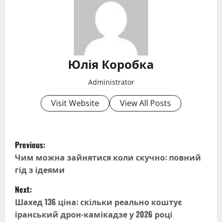
Юлія Коробка
Administrator
Visit Website
View All Posts
P
Previous:
o
Чим можна зайнятися коли скучно: повний
гід з ідеями
s
Next:
t
Шахед 136 ціна: скільки реально коштує
іранський дрон-камікадзе у 2026 році