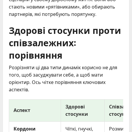
стають новими «рятівниками», або обирають
партнерів, які потребують порятунку.
Здорові стосунки проти
співзалежних:
порівняння
Розрізняти ці два типи динамік корисно не для
того, щоб засуджувати себе, а щоб мати
орієнтир. Ось чітке порівняння ключових
аспектів.
Здорові
Співзале
Аспект
стосунки
стосунки
Кордони
Чіткі, гнучкі,
Розмиті а