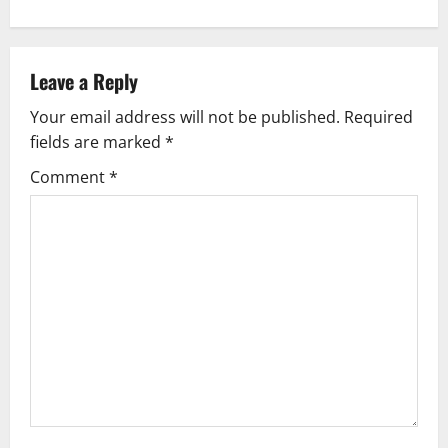
n
a
v
Leave a Reply
Your email address will not be published.
Required
i
fields are marked
*
g
Comment
*
a
t
i
o
n