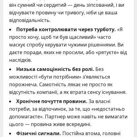
він сумний чи сердитий — день зіпсований, і ви
відчуваєте провину чи тривогу, ніби це ваша
відповідальність.
Потреба контролювати через турботу.
«Я
просто хочу, щоб ти був щасливий» часто
маскує спробу керувати чужими рішеннями. Ви
даєте поради, яких не просили, або «рятуєте» від
наслідків.
Низька самоцінність без ролі.
Без
можливості «бути потрібним» з’являється
порожнеча. Самотність лякає не просто як
відсутність компанії, а як втрата сенсу існування.
Хронічне почуття провини.
За власні
потреби, за відпочинок, за те, що «недостатньо
допомагаєте». Партнер може навіть не вимагати
цього — провина живе всередині.
Фізичні сигнали.
Постійна втома, головні