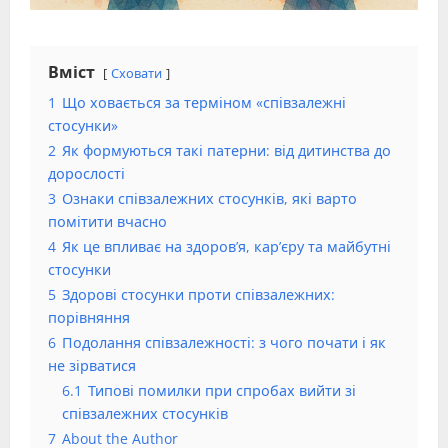
Вміст
Сховати
1
Що ховається за терміном «співзалежні
стосунки»
2
Як формуються такі патерни: від дитинства до
дорослості
3
Ознаки співзалежних стосунків, які варто
помітити вчасно
4
Як це впливає на здоров’я, кар’єру та майбутні
стосунки
5
Здорові стосунки проти співзалежних:
порівняння
6
Подолання співзалежності: з чого почати і як
не зірватися
6.1
Типові помилки при спробах вийти зі
співзалежних стосунків
7
About the Author