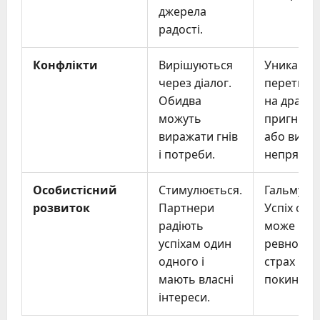
джерела
радості.
Конфлікти
Вирішуються
Уникають
через діалог.
перетвор
Обидва
на драми.
можуть
пригнічує
виражати гнів
або вили
і потреби.
непрямо.
Особистісний
Стимулюється.
Гальмуєть
розвиток
Партнери
Успіх одн
радіють
може вик
успіхам один
ревнощі 
одного і
страх
мають власні
покинутос
інтереси.