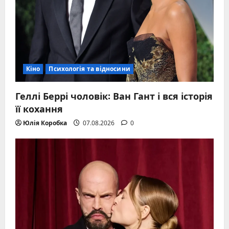
Кіно
Психологія та відносини
Геллі Беррі чоловік: Ван Гант і вся історія
її кохання
Юлія Коробка
07.08.2026
0