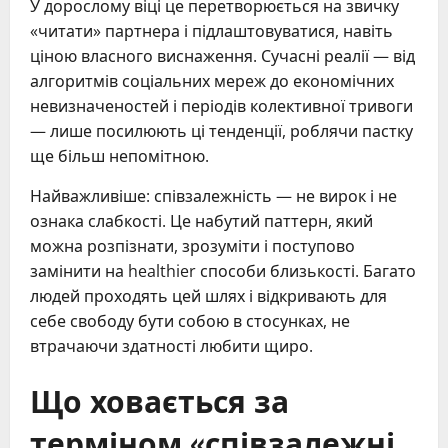
У дорослому віці це перетворюється на звичку
«читати» партнера і підлаштовуватися, навіть
ціною власного виснаження. Сучасні реалії — від
алгоритмів соціальних мереж до економічних
невизначеностей і періодів колективної тривоги
— лише посилюють ці тенденції, роблячи пастку
ще більш непомітною.
Найважливіше: співзалежність — не вирок і не
ознака слабкості. Це набутий паттерн, який
можна розпізнати, зрозуміти і поступово
замінити на healthier способи близькості. Багато
людей проходять цей шлях і відкривають для
себе свободу бути собою в стосунках, не
втрачаючи здатності любити щиро.
Що ховається за
терміном «співзалежні