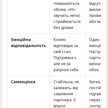
поважаються
відсутні. 
обома. «Ні»
викликає
звучить легко
провину, 
і приймається
або маніп
без драми.
Емоційна
Кожен
Один «не
відповідальність
відповідає за
емоції ін
свій стан.
Настрій
Підтримка є,
партнера
але не за
визначає
рахунок себе.
обох.
Самооцінка
Стабільна, не
Хитка, по
залежить від
постійно
схвалення
підтверд
партнера. Є
через ро
власні
«потрібно