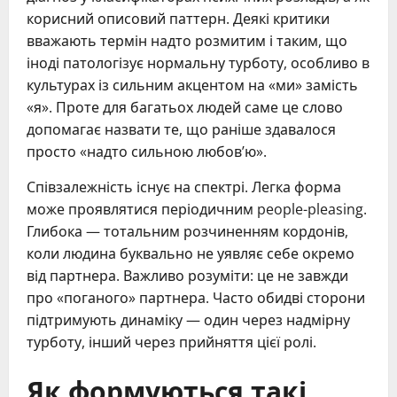
корисний описовий паттерн. Деякі критики
вважають термін надто розмитим і таким, що
іноді патологізує нормальну турботу, особливо в
культурах із сильним акцентом на «ми» замість
«я». Проте для багатьох людей саме це слово
допомагає назвати те, що раніше здавалося
просто «надто сильною любов’ю».
Співзалежність існує на спектрі. Легка форма
може проявлятися періодичним people-pleasing.
Глибока — тотальним розчиненням кордонів,
коли людина буквально не уявляє себе окремо
від партнера. Важливо розуміти: це не завжди
про «поганого» партнера. Часто обидві сторони
підтримують динаміку — один через надмірну
турботу, інший через прийняття цієї ролі.
Як формуються такі