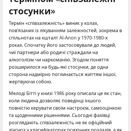
стосунки»
Термін «співзалежність» виник у колах,
пов’язаних із лікуванням залежностей, зокрема в
спільнотах на кшталт Al-Anon у 1970-1980-х
роках. Спочатку його застосовували до людей,
чиї партнери або родичі страждали на
алкоголізм чи наркоманію. Згодом поняття
розширилося на будь-які стосунки, де одна
сторона надмірно поглинається життям іншої,
жертвуючи собою.
Мелоді Бітті у книзі 1986 року описала це як стан,
коли людина дозволяє поведінці іншого
повністю керувати своїм настроєм, самооцінкою
та щоденними рішеннями. Сьогодні фахівці
розглядають співзалежність не як офіційний
діагноз у класифікаторах психічних розладів, а як