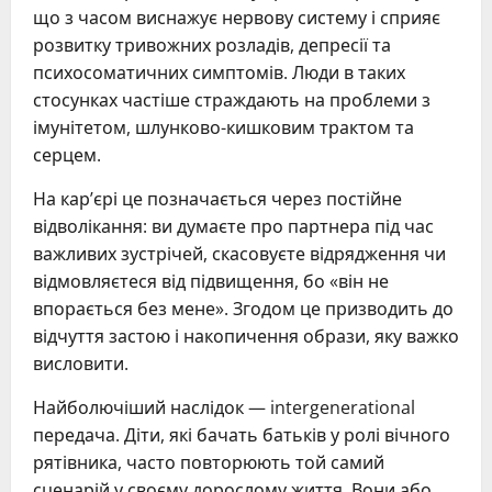
що з часом виснажує нервову систему і сприяє
розвитку тривожних розладів, депресії та
психосоматичних симптомів. Люди в таких
стосунках частіше страждають на проблеми з
імунітетом, шлунково-кишковим трактом та
серцем.
На кар’єрі це позначається через постійне
відволікання: ви думаєте про партнера під час
важливих зустрічей, скасовуєте відрядження чи
відмовляєтеся від підвищення, бо «він не
впорається без мене». Згодом це призводить до
відчуття застою і накопичення образи, яку важко
висловити.
Найболючіший наслідок — intergenerational
передача. Діти, які бачать батьків у ролі вічного
рятівника, часто повторюють той самий
сценарій у своєму дорослому життя. Вони або