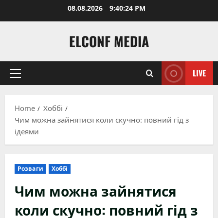
Skip
08.08.2026
9:40:25 PM
to
content
ELCONF MEDIA
LIVE
Primary
Menu
Home
Хоббі
Чим можна зайнятися коли скучно: повний гід з
ідеями
Розваги
Хоббі
Чим можна зайнятися
коли скучно: повний гід з