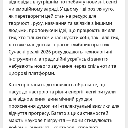
відповідає внутрішнім потребам у новизні, сенсі
чи емоційному заряді. У цьому гіді розглянуто,
як перетворити цей стан на ресурс для
творчості, руху, навчання та зв’язків з іншими
людьми, пропонуючи ідеї, що працюють як для
тих, хто тільки починає шукати хобі, так і для тих,
хто вже має досвід і прагне глибших практик.
Сучасні реалії 2026 року додають технологічні
інструменти, а традиційні українські заняття
набувають нового звучання через спільноти та
цифрові платформи.
Категорії занять дозволяють обрати те, що
пасує до настрою та рівня енергії: легкі ритуали
для відновлення, динамічний рух для
прояснення думок чи інтелектуальні виклики для
відчуття прогресу. Багато з цих активностей
мають наукове підґрунтя — вони стимулюють
дофамін, знижують кортизол і сприяють