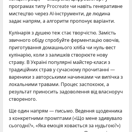
програмах типу Procreate чи навіть генеративне
мистецтво через AI-інструменти, де людина
задає напрям, а алгоритм пропонує варіанти.
Кулінарія з душею теж стає творчістю. Замість
звичного обіду спробуйте ферментацію овочів,
приготування домашнього хліба чи нуль-вест
кулінарію, коли з залишків створюєте нову
страву. В Україні популярні майстер-класи з
традиційних страв у сучасному прочитанні —
вареники з авторськими начинками чи випічка з
локальними травами. Процес заспокоює, а
результат приносить задоволення від власноруч
створеного.
Ще один напрям — письмо. Ведення щоденника
з конкретними промптами («Що мене здивувало
сьогодні?», «Яка емоція ховається за нудьгою?»)