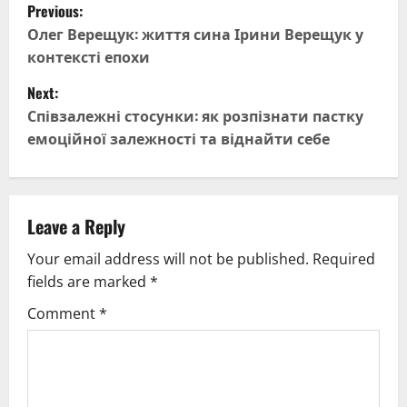
P
Previous:
o
Олег Верещук: життя сина Ірини Верещук у
контексті епохи
s
Next:
t
Співзалежні стосунки: як розпізнати пастку
емоційної залежності та віднайти себе
n
a
v
Leave a Reply
Your email address will not be published.
Required
i
fields are marked
*
g
Comment
*
a
t