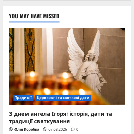
YOU MAY HAVE MISSED
Традиції
Цервковні та святкові дати
З днем ангела Ігоря: історія, дати та
традиції святкування
Юлія Коробка
07.08.2026
0