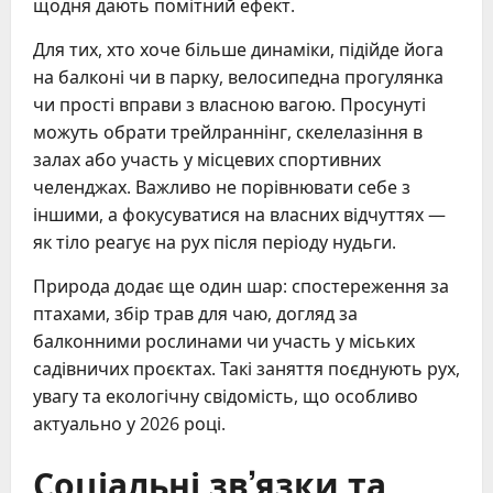
щодня дають помітний ефект.
Для тих, хто хоче більше динаміки, підійде йога
на балконі чи в парку, велосипедна прогулянка
чи прості вправи з власною вагою. Просунуті
можуть обрати трейлраннінг, скелелазіння в
залах або участь у місцевих спортивних
челенджах. Важливо не порівнювати себе з
іншими, а фокусуватися на власних відчуттях —
як тіло реагує на рух після періоду нудьги.
Природа додає ще один шар: спостереження за
птахами, збір трав для чаю, догляд за
балконними рослинами чи участь у міських
садівничих проєктах. Такі заняття поєднують рух,
увагу та екологічну свідомість, що особливо
актуально у 2026 році.
Соціальні зв’язки та