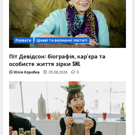
Розваги
Цікаві та визначні постаті
Піт Девідсон: біографія, кар’єра та
особисте життя зірки SNL
Юлія Коробка
05.08.2026
0