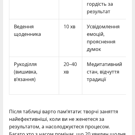
гордість за
результат
Ведення
10 хв
Усвідомлення
щоденника
емоцій,
прояснення
думок
Рукоділля
20–40
Медитативний
(вишивка,
хв
стан, відчуття
в’язання)
традиції
Після таблиці варто пам’ятати: творчі заняття
найефективніші, коли ви не женетеся за
результатом, а насолоджуєтеся процесом.
Багато хто з часом помічає, що 20 хвилин щодня