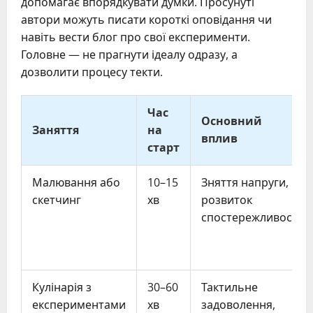
допомагає впорядкувати думки. Просунуті
автори можуть писати короткі оповідання чи
навіть вести блог про свої експерименти.
Головне — не прагнути ідеалу одразу, а
дозволити процесу текти.
Час
Основний
Заняття
на
вплив
старт
Малювання або
10–15
Зняття напруги,
скетчинг
хв
розвиток
спостережливості
Кулінарія з
30–60
Тактильне
експериментами
хв
задоволення,