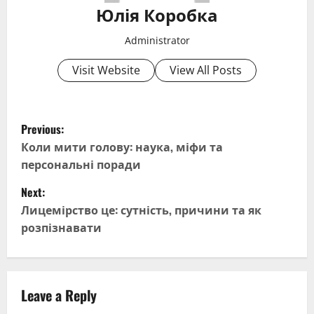
Юлія Коробка
Administrator
Visit Website
View All Posts
P
Previous:
o
Коли мити голову: наука, міфи та
персональні поради
s
Next:
t
Лицемірство це: сутність, причини та як
розпізнавати
n
a
v
Leave a Reply