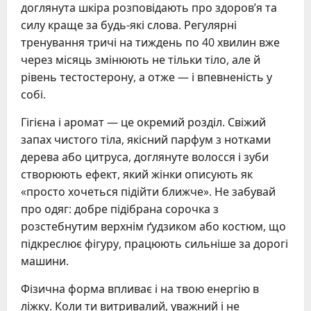
доглянута шкіра розповідають про здоров’я та
силу краще за будь-які слова. Регулярні
тренування тричі на тиждень по 40 хвилин вже
через місяць змінюють не тільки тіло, але й
рівень тестостерону, а отже — і впевненість у
собі.
Гігієна і аромат — це окремий розділ. Свіжий
запах чистого тіла, якісний парфум з нотками
дерева або цитруса, доглянуте волосся і зуби
створюють ефект, який жінки описують як
«просто хочеться підійти ближче». Не забувай
про одяг: добре підібрана сорочка з
розстебнутим верхнім ґудзиком або костюм, що
підкреслює фігуру, працюють сильніше за дорогі
машини.
Фізична форма впливає і на твою енергію в
ліжку. Коли ти витривалий, уважний і не