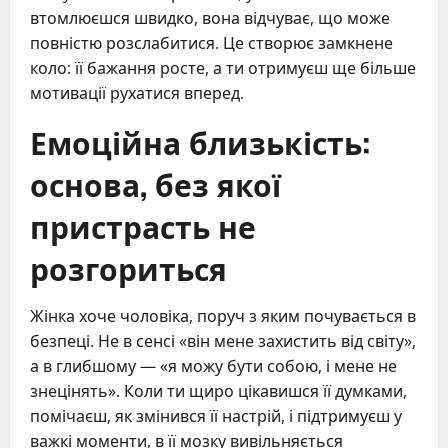
втомлюєшся швидко, вона відчуває, що може
повністю розслабитися. Це створює замкнене
коло: її бажання росте, а ти отримуєш ще більше
мотивації рухатися вперед.
Емоційна близькість:
основа, без якої
пристрасть не
розгориться
Жінка хоче чоловіка, поруч з яким почувається в
безпеці. Не в сенсі «він мене захистить від світу»,
а в глибшому — «я можу бути собою, і мене не
знецінять». Коли ти щиро цікавишся її думками,
помічаєш, як змінився її настрій, і підтримуєш у
важкі моменти, в її мозку вивільняється