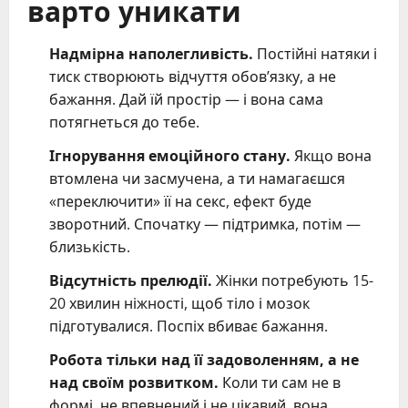
варто уникати
Надмірна наполегливість.
Постійні натяки і
тиск створюють відчуття обов’язку, а не
бажання. Дай їй простір — і вона сама
потягнеться до тебе.
Ігнорування емоційного стану.
Якщо вона
втомлена чи засмучена, а ти намагаєшся
«переключити» її на секс, ефект буде
зворотний. Спочатку — підтримка, потім —
близькість.
Відсутність прелюдії.
Жінки потребують 15-
20 хвилин ніжності, щоб тіло і мозок
підготувалися. Поспіх вбиває бажання.
Робота тільки над її задоволенням, а не
над своїм розвитком.
Коли ти сам не в
формі, не впевнений і не цікавий, вона