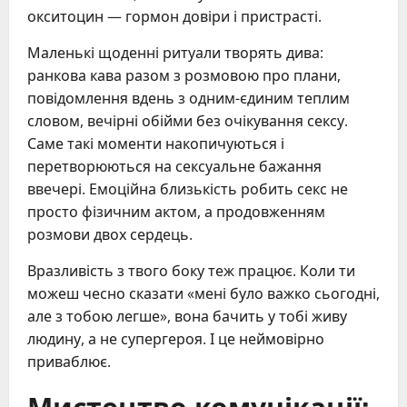
окситоцин — гормон довіри і пристрасті.
Маленькі щоденні ритуали творять дива:
ранкова кава разом з розмовою про плани,
повідомлення вдень з одним-єдиним теплим
словом, вечірні обійми без очікування сексу.
Саме такі моменти накопичуються і
перетворюються на сексуальне бажання
ввечері. Емоційна близькість робить секс не
просто фізичним актом, а продовженням
розмови двох сердець.
Вразливість з твого боку теж працює. Коли ти
можеш чесно сказати «мені було важко сьогодні,
але з тобою легше», вона бачить у тобі живу
людину, а не супергероя. І це неймовірно
приваблює.
Мистецтво комунікації: