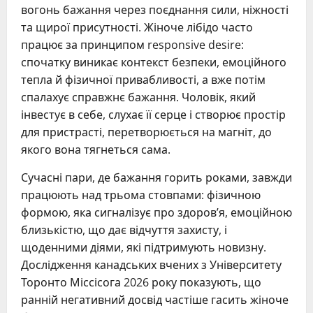
вогонь бажання через поєднання сили, ніжності
та щирої присутності. Жіноче лібідо часто
працює за принципом responsive desire:
спочатку виникає контекст безпеки, емоційного
тепла й фізичної привабливості, а вже потім
спалахує справжнє бажання. Чоловік, який
інвестує в себе, слухає її серце і створює простір
для пристрасті, перетворюється на магніт, до
якого вона тягнеться сама.
Сучасні пари, де бажання горить роками, завжди
працюють над трьома стовпами: фізичною
формою, яка сигналізує про здоров’я, емоційною
близькістю, що дає відчуття захисту, і
щоденними діями, які підтримують новизну.
Дослідження канадських вчених з Університету
Торонто Міссісога 2026 року показують, що
ранній негативний досвід частіше гасить жіноче