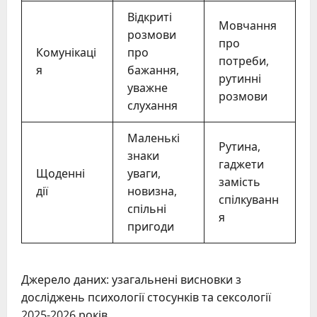
Відкриті
Мовчання
розмови
про
Комунікаці
про
потреби,
я
бажання,
рутинні
уважне
розмови
слухання
Маленькі
Рутина,
знаки
гаджети
Щоденні
уваги,
замість
дії
новизна,
спілкуванн
спільні
я
пригоди
Джерело даних: узагальнені висновки з
досліджень психології стосунків та сексології
2025-2026 років.