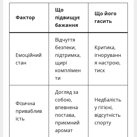
Що
Що його
Фактор
підвищує
гасить
бажання
Відчуття
безпеки,
Критика,
Емоційний
підтримка,
ігноруванн
стан
щирі
я настрою,
комплімен
тиск
ти
Догляд за
собою,
Недбалість
Фізична
впевнена
у гігієні,
приваблив
постава,
відсутність
ість
приємний
спорту
аромат