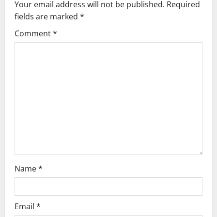
Your email address will not be published.
Required
i
fields are marked
*
g
Comment
*
a
t
i
o
n
Name
*
Email
*