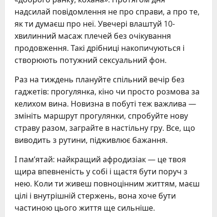
надсилай повідомлення не про справи, а про те,
як ти думаєш про неї. Увечері влаштуй 10-
хвилинний масаж плечей без очікування
продовження. Такі дрібниці накопичуються і
створюють потужний сексуальний фон.
Раз на тиждень плануйте спільний вечір без
гаджетів: прогулянка, кіно чи просто розмова за
келихом вина. Новизна в побуті теж важлива —
змініть маршрут прогулянки, спробуйте нову
страву разом, заграйте в настільну гру. Все, що
виводить з рутини, підживлює бажання.
І пам’ятай: найкращий афродизіак — це твоя
щира впевненість у собі і щастя бути поруч з
нею. Коли ти живеш повноцінним життям, маєш
цілі і внутрішній стержень, вона хоче бути
частиною цього життя ще сильніше.