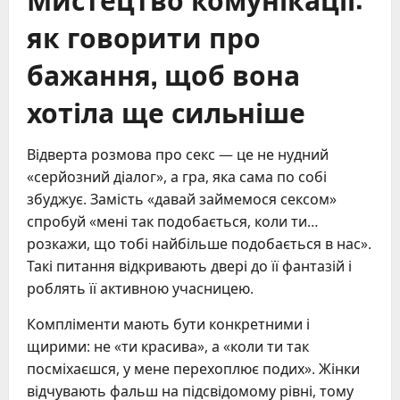
як говорити про
бажання, щоб вона
хотіла ще сильніше
Відверта розмова про секс — це не нудний
«серйозний діалог», а гра, яка сама по собі
збуджує. Замість «давай займемося сексом»
спробуй «мені так подобається, коли ти…
розкажи, що тобі найбільше подобається в нас».
Такі питання відкривають двері до її фантазій і
роблять її активною учасницею.
Компліменти мають бути конкретними і
щирими: не «ти красива», а «коли ти так
посміхаєшся, у мене перехоплює подих». Жінки
відчувають фальш на підсвідомому рівні, тому