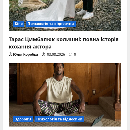
Кіно
Психологія та відносини
Тарас Цимбалюк колишні: повна історія
кохання актора
Юлія Коробка
03.08.2026
0
Здоров’я
Психологія та відносини