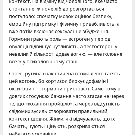
контекст. На відміну від чоловічого, яке часто
спонтанне, жіноче лібідо розгортається
поступово: спочатку мозок оцінює безпеку,
емоційну підтримку і фізичну привабливість, а
вже потім включає сексуальне збудження.
Гормони грають роль — естроген у період
овуляції підвищує чутливість, а тестостерон у
невеликій кількості додає вогню, — але головне
все ж у психологічному стані.
Стрес, рутина і накопичена втома легко гасять
цей вогонь, бо кортизол блокує дофамін і
окситоцин — гормони пристрасті. Саме тому в
довгих стосунках бажання часто згасає не через
те, що «кохання пройшло», а через відсутність
свідомих зусиль створювати правильний
контекст щодня. Жінки, які відчувають, що їх
бачать, чують і цінують, розкриваються
набагато яскравіше.