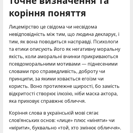
коріння поняття
Лицемірство це свідома чи несвідома
невідповідність між тим, що людина декларує, і
тим, як вона поводиться насправді. Психологи
та етики описують його як негативну моральну
якість, коли аморальні вчинки прикриваються
псевдоморальними мотивами — піднесеними
словами про справедливість, доброту чи
принципи, за якими ховається егоїзм чи
користь. Воно протилежне щирості, бо замість
відкритості створює ілюзію, ніби маска актора,
яка приховує справжнє обличчя.
Коріння слова в українській мові сягає
слов’янських основ: «лице» плюс «міняти» чи
«мірити», буквально «той, хто змінює обличчя».