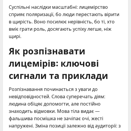
Суспільні наслідки масштабні: лицемірство
сприяє поляризації, бо люди перестають вірити
в щирість. Воно посилює нерівність, бо ті, хто
вміє грати роль, досягають успіху легше, ніж
щирі.
Як розпізнавати
лицемірів: ключові
сигнали та приклади
Розпізнавання починається з уваги до
невідповідностей. Слова суперечать діям:
людина обіцяє допомогти, але постійно
знаходить відмовки. Мова тіла видає —
фальшива посмішка не зачіпає очі, жесті
напружені. Зміна позиції залежно від аудиторії: з