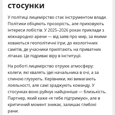
стосунки
У політиці лицемірство стає інструментом влади.
Політики обіцяють прозорість, але приховують
інтереси лобістів. У 2025–2026 роках приклади з
міжнародної арени — від заяв про мир, за якими
ховаються геополітичні ігри, до екологічних
самітів, де учасники прилітають на приватних
літаках. Це підриває віру в інституції.
На роботі лицемірство отруює атмосферу:
колеги, які хвалять ідеї начальника в очі, а за
спиною глузують. Керівники, які вимагають
лояльності, але самі зраджують команду. У
стосунках воно руйнує найцінніше — близькість.
Партнер, який каже «я тебе підтримую», але в
критичний момент зникає, залишає глибокі
рани.