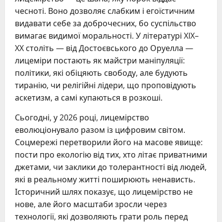
чесноті. Воно дозволяє слабким і егоїстичним
видавати себе за доброчесних, бо суспільство
вимагає видимої моральності. У літературі XIX–
XX століть — від Достоєвського до Оруелла —
лицеміри постають як майстри маніпуляції:
політики, які обіцяють свободу, але будують
тиранію, чи релігійні лідери, що проповідують
аскетизм, а самі купаються в розкоші.
Сьогодні, у 2026 році, лицемірство
еволюціонувало разом із цифровим світом.
Соцмережі перетворили його на масове явище:
пости про екологію від тих, хто літає приватними
джетами, чи заклики до толерантності від людей,
які в реальному житті поширюють ненависть.
Історичний шлях показує, що лицемірство не
нове, але його масштаби зросли через
технології, які дозволяють грати роль перед