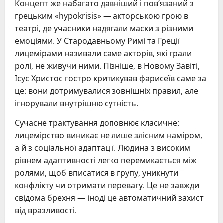
Концепт же набагато давніший і пов’язаний з
грецьким «hypokrisis» — акторською грою в
театрі, де учасники надягали маски з різними
емоціями. У Стародавньому Римі та Греції
лицемірами називали саме акторів, які грали
ролі, не живучи ними. Пізніше, в Новому Завіті,
Ісус Христос гостро критикував фарисеїв саме за
це: вони дотримувалися зовнішніх правил, але
ігнорували внутрішню сутність.
Сучасне трактування доповнює класичне:
лицемірство виникає не лише злісним наміром,
а й з соціальної адаптації. Людина з високим
рівнем адаптивності легко перемикається між
ролями, щоб вписатися в групу, уникнути
конфлікту чи отримати перевагу. Це не завжди
свідома брехня — іноді це автоматичний захист
від вразливості.