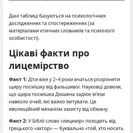
Дані таблиці базуються на психологічних
дослідженнях та спостереженнях (за
матеріалами етичних словників та психології
особистості).
Цікаві факти про
лицемірство
Факт 1:
Діти вже у 2–4 роки вчаться розрізняти
щиру посмішку від фальшивої. Науковці довели,
що щира посмішка Дюшена задіює м’язи
навколо очей, які важко імітувати. Це
еволюційний механізм захисту від обману.
Факт 2:
У Біблії слово «лицемір» походить від
грецького «актор» — буквально «той, хто носить