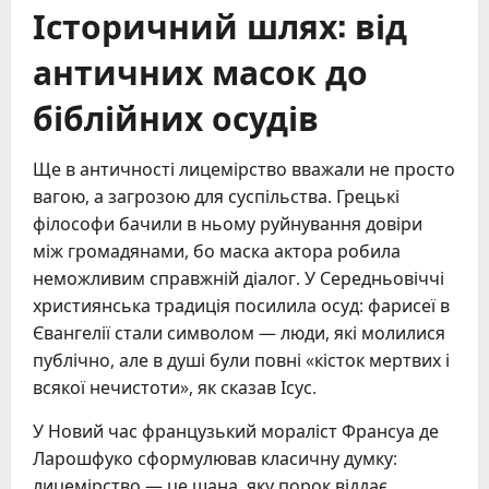
Історичний шлях: від
античних масок до
біблійних осудів
Ще в античності лицемірство вважали не просто
вагою, а загрозою для суспільства. Грецькі
філософи бачили в ньому руйнування довіри
між громадянами, бо маска актора робила
неможливим справжній діалог. У Середньовіччі
християнська традиція посилила осуд: фарисеї в
Євангелії стали символом — люди, які молилися
публічно, але в душі були повні «кісток мертвих і
всякої нечистоти», як сказав Ісус.
У Новий час французький мораліст Франсуа де
Ларошфуко сформулював класичну думку:
лицемірство — це шана, яку порок віддає