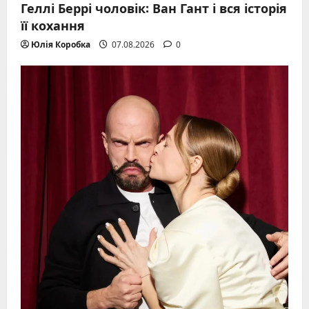
Геллі Беррі чоловік: Ван Гант і вся історія
її кохання
Юлія Коробка
07.08.2026
0