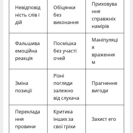
Приховува
Невідповід
Обіцянки
ння
ність слів і
без
справжніх
дій
виконання
намірів
Маніпуляці
Фальшива
Посмішка
я
емоційна
без участі
враження
реакція
очей
м
Різні
Зміна
погляди
Прагнення
позиції
залежно
вигоди
від слухача
Переклада
Критика
ння
інших за
Захист его
провини
свої гріхи