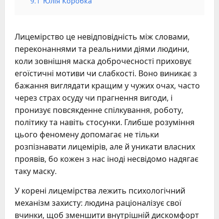
9.1
Юлія Коробка
Лицемірство це невідповідність між словами,
переконаннями та реальними діями людини,
коли зовнішня маска доброчесності приховує
егоїстичні мотиви чи слабкості. Воно виникає з
бажання виглядати кращим у чужих очах, часто
через страх осуду чи прагнення вигоди, і
пронизує повсякденне спілкування, роботу,
політику та навіть стосунки. Глибше розуміння
цього феномену допомагає не тільки
розпізнавати лицемірів, але й уникати власних
проявів, бо кожен з нас іноді несвідомо надягає
таку маску.
У корені лицемірства лежить психологічний
механізм захисту: людина раціоналізує свої
вчинки, щоб зменшити внутрішній дискомфорт