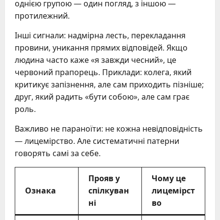
однією групою — один погляд, з іншою —
протилежний.
Інші сигнали: надмірна лесть, перекладання
провини, уникання прямих відповідей. Якщо
людина часто каже «я завжди чесний», це
червоний прапорець. Приклади: колега, який
критикує запізнення, але сам приходить пізніше;
друг, який радить «бути собою», але сам грає
роль.
Важливо не параноїти: не кожна невідповідність
— лицемірство. Але систематичні патерни
говорять самі за себе.
Прояв у
Чому це
Ознака
спілкуван
лицемірст
ні
во