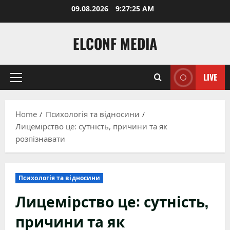
Skip
09.08.2026
9:27:27 AM
to
content
ELCONF MEDIA
LIVE
Primary
Menu
Home
Психологія та відносини
Лицемірство це: сутність, причини та як
розпізнавати
Психологія та відносини
Лицемірство це: сутність,
причини та як