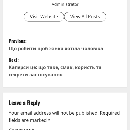
Administrator
Visit Website
View All Posts
P
Previous:
o
Що робити щоб жінка хотіла чоловіка
Next:
s
Каперси це: що таке, смак, користь та
t
секрети застосування
n
a
Leave a Reply
v
Your email address will not be published.
Required
fields are marked
*
i