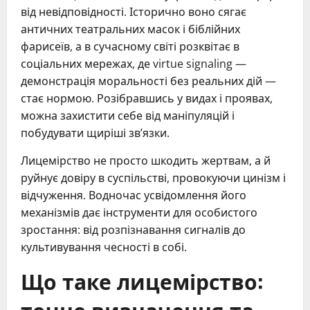
від невідповідності. Історично воно сягає
античних театральних масок і біблійних
фарисеїв, а в сучасному світі розквітає в
соціальних мережах, де virtue signaling —
демонстрація моральності без реальних дій —
стає нормою. Розібравшись у видах і проявах,
можна захистити себе від маніпуляцій і
побудувати щиріші зв’язки.
Лицемірство не просто шкодить жертвам, а й
руйнує довіру в суспільстві, провокуючи цинізм і
відчуження. Водночас усвідомлення його
механізмів дає інструменти для особистого
зростання: від розпізнавання сигналів до
культивування чесності в собі.
Що таке лицемірство:
точне визначення та