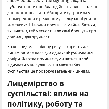
лицемірство, або virtue signaling. Людина
публікує пости про благодійність, але ніколи не
допомагає реально. Або критикує расизм у
соцмережах, а в реальному спілкуванні уникає
«не таких». Ще один прояв — сімейне: батьки,
які вчать дітей чесності, але самі брешуть про
дрібниці для зручності.
Кожен вид має спільну рису — користь для
лицеміра. Але наслідки однакові: руйнування
довіри. Жертва починає сумніватися в собі,
відчувати маніпуляцію, а в масштабах
суспільства це провокує загальний цинізм.
Лицемірство в
суспільстві: вплив на
політику, роботу та