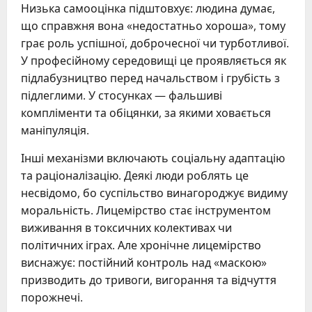
Низька самооцінка підштовхує: людина думає,
що справжня вона «недостатньо хороша», тому
грає роль успішної, доброчесної чи турботливої.
У професійному середовищі це проявляється як
підлабузництво перед начальством і грубість з
підлеглими. У стосунках — фальшиві
компліменти та обіцянки, за якими ховається
маніпуляція.
Інші механізми включають соціальну адаптацію
та раціоналізацію. Деякі люди роблять це
несвідомо, бо суспільство винагороджує видиму
моральність. Лицемірство стає інструментом
виживання в токсичних колективах чи
політичних іграх. Але хронічне лицемірство
виснажує: постійний контроль над «маскою»
призводить до тривоги, вигорання та відчуття
порожнечі.