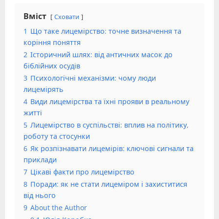
Вміст
Сховати
1
Що таке лицемірство: точне визначення та
коріння поняття
2
Історичний шлях: від античних масок до
біблійних осудів
3
Психологічні механізми: чому люди
лицемірять
4
Види лицемірства та їхні прояви в реальному
житті
5
Лицемірство в суспільстві: вплив на політику,
роботу та стосунки
6
Як розпізнавати лицемірів: ключові сигнали та
приклади
7
Цікаві факти про лицемірство
8
Поради: як не стати лицеміром і захиститися
від нього
9
About the Author