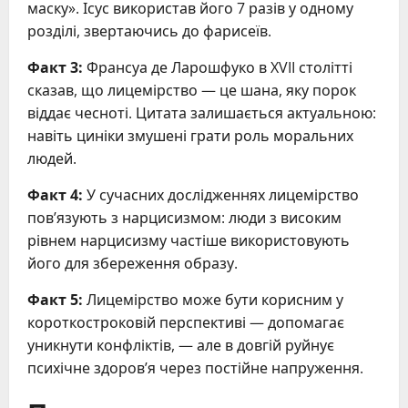
маску». Ісус використав його 7 разів у одному
розділі, звертаючись до фарисеїв.
Факт 3:
Франсуа де Ларошфуко в XVII столітті
сказав, що лицемірство — це шана, яку порок
віддає чесноті. Цитата залишається актуальною:
навіть циніки змушені грати роль моральних
людей.
Факт 4:
У сучасних дослідженнях лицемірство
пов’язують з нарцисизмом: люди з високим
рівнем нарцисизму частіше використовують
його для збереження образу.
Факт 5:
Лицемірство може бути корисним у
короткостроковій перспективі — допомагає
уникнути конфліктів, — але в довгій руйнує
психічне здоров’я через постійне напруження.