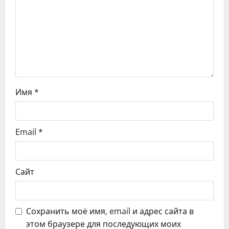
з
а
п
и
с
Имя
*
я
Email
*
м
Сайт
Сохранить моё имя, email и адрес сайта в
этом браузере для последующих моих