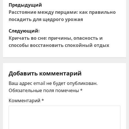
Н
Предыдущий
а
Расстояние между перцами: как правильно
посадить для щедрого урожая
в
Следующий:
и
Кричать во сне: причины, опасность и
способы восстановить спокойный отдых
г
а
ц
Добавить комментарий
Ваш адрес email не будет опубликован.
и
Обязательные поля помечены
*
я
Комментарий
*
п
о