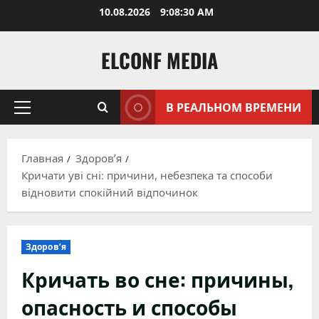
Перейти
10.08.2026
9:08:32 AM
к
содержимому
ELCONF MEDIA
В РЕАЛЬНОМ ВРЕМЕНИ
Основное
меню
Главная
Здоров’я
Кричати уві сні: причини, небезпека та способи
відновити спокійний відпочинок
Здоров’я
Кричать во сне: причины,
опасность и способы