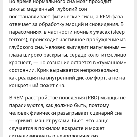
Во время нормального сна мозг проходит
циклы: медленный глубокий сон
восстанавливает физические силы, а REM-фаза
отвечает за обработку эмоций и сновидения. В
парасомниях, в частности ночных ужасах (sleep
terrors), происходит частичное пробуждение из
глубокого сна. Человек выглядит напуганным —
глаза широко раскрыты, сердце колотится, лицо
краснеет, — но сознание остается в «туманном»
состоянии. Крик вырывается непроизвольно,
как реакция на внутренний дискомфорт, а не на
конкретный сюжет сна.
В REM-расстройстве поведения (RBD) мышцы не
парализуются, как должно быть, поэтому
человек физически разыгрывает сценарий сна
— кричит, машет руками, бьет. Это чаще
случается в пожилом возрасте и может
сигнализировать о неврологических