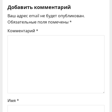
а
Добавить комментарий
ц
Ваш адрес email не будет опубликован.
Обязательные поля помечены
*
и
Комментарий
*
я
п
о
з
а
п
и
Имя
*
с