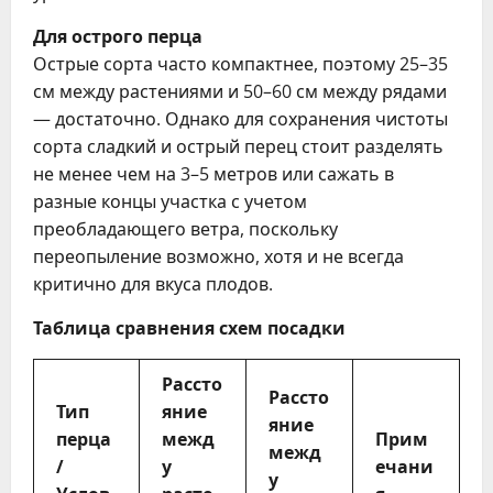
Для острого перца
Острые сорта часто компактнее, поэтому 25–35
см между растениями и 50–60 см между рядами
— достаточно. Однако для сохранения чистоты
сорта сладкий и острый перец стоит разделять
не менее чем на 3–5 метров или сажать в
разные концы участка с учетом
преобладающего ветра, поскольку
переопыление возможно, хотя и не всегда
критично для вкуса плодов.
Таблица сравнения схем посадки
Рассто
Рассто
Тип
яние
яние
перца
межд
Прим
межд
/
у
ечани
у