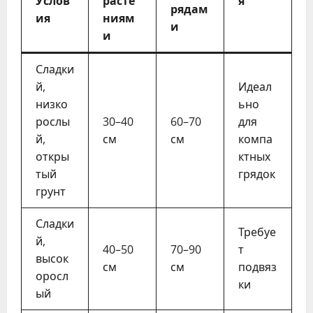
Услов
расте
я
рядам
ия
ниям
и
и
Сладки
й,
Идеал
низко
ьно
рослы
30–40
60–70
для
й,
см
см
компа
откры
ктных
тый
грядок
грунт
Сладки
Требуе
й,
40–50
70–90
т
высок
см
см
подвяз
оросл
ки
ый