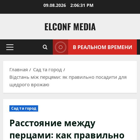
Перейти
09.08.2026
2:06:32 PM
к
содержимому
ELCONF MEDIA
В РЕАЛЬНОМ ВРЕМЕНИ
Основное
меню
Главная
Сад та город
Відстань між перцями: як правильно посадити для
щедрого врожаю
Сад та город
Расстояние между
перцами: как правильно