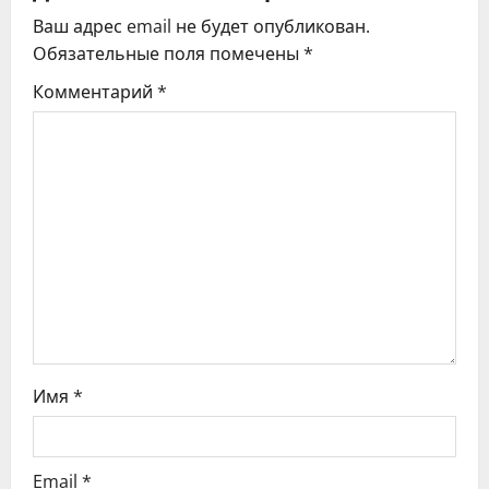
ц
Ваш адрес email не будет опубликован.
Обязательные поля помечены
*
и
Комментарий
*
я
п
о
з
а
п
и
Имя
*
с
я
Email
*