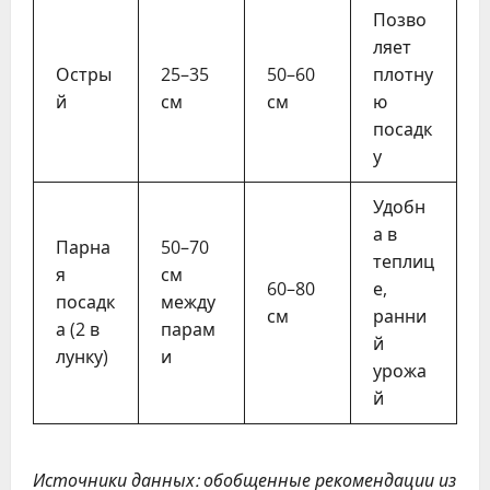
Позво
ляет
Остры
25–35
50–60
плотну
й
см
см
ю
посадк
у
Удобн
а в
Парна
50–70
теплиц
я
см
60–80
е,
посадк
между
см
ранни
а (2 в
парам
й
лунку)
и
урожа
й
Источники данных: обобщенные рекомендации из