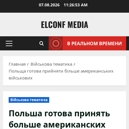
Перейти
07.08.2026
11:26:54 AM
к
содержимому
ELCONF MEDIA
В РЕАЛЬНОМ ВРЕМЕНИ
Основное
меню
Главная
Військова тематика
Польща готова прийняти більше американських
військових
Військова тематика
Польша готова принять
больше американских