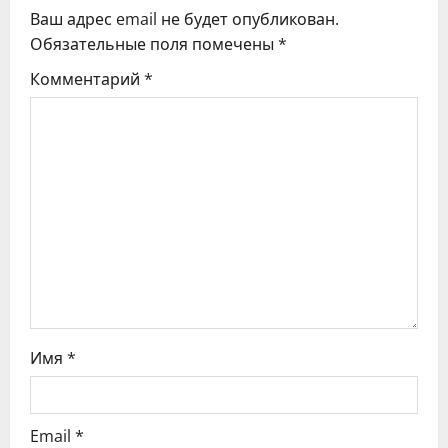
и
Ваш адрес email не будет опубликован.
я
Обязательные поля помечены
*
Комментарий
*
п
о
з
а
п
и
с
Имя
*
я
м
Email
*