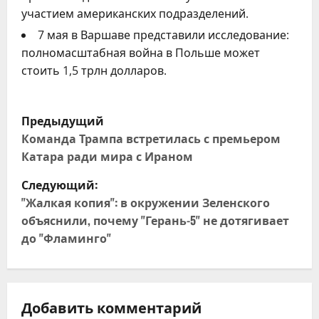
участием американских подразделений.
7 мая в Варшаве представили исследование:
полномасштабная война в Польше может
стоить 1,5 трлн долларов.
Н
Предыдущий
а
Команда Трампа встретилась с премьером
Катара ради мира с Ираном
в
Следующий:
и
"Жалкая копия": в окружении Зеленского
объяснили, почему "Герань-5" не дотягивает
г
до "Фламинго"
а
ц
Добавить комментарий