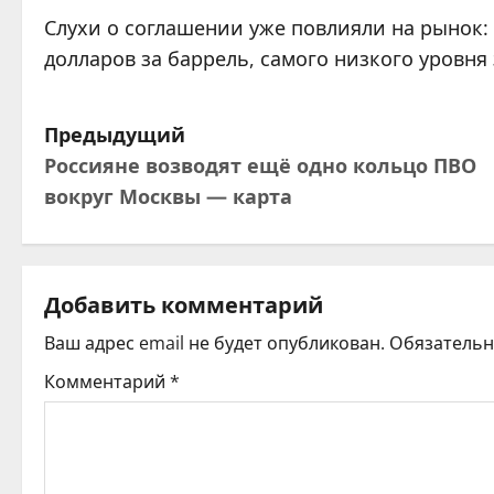
Слухи о соглашении уже повлияли на рынок:
долларов за баррель, самого низкого уровня 
Н
Предыдущий
Россияне возводят ещё одно кольцо ПВО
а
вокруг Москвы — карта
в
и
Добавить комментарий
г
Ваш адрес email не будет опубликован.
Обязатель
а
Комментарий
*
ц
и