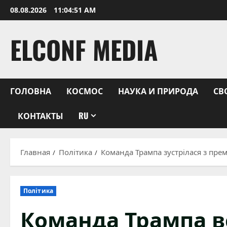
Перейти
08.08.2026
11:04:52 AM
к
содержимому
ELCONF MEDIA
ГОЛОВНА
КОСМОС
НАУКА И ПРИРОДА
СВ
КОНТАКТЫ
RU
Главная
Політика
Команда Трампа зустрілася з прем
Політика
Команда Трампа в