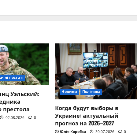
ачні постаті
Новини
Політика
инц Уэльский:
едника
Когда будут выборы в
о престола
Украине: актуальный
02.08.2026
0
прогноз на 2026–2027
Юлія Коробка
30.07.2026
0