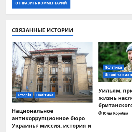
СВЯЗАННЫЕ ИСТОРИИ
Політика
Цікаві та визн
Уильям, пр
Історія
Політика
жизнь насл
британског
Национальное
Юлія Коробка
антикоррупционное бюро
Украины: миссия, история и