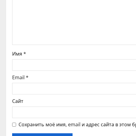
я
п
о
з
а
Имя
*
п
и
Email
*
с
Сайт
я
м
Сохранить моё имя, email и адрес сайта в этом