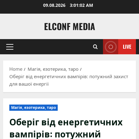
Skip
09.08.2026
3:01:03 AM
to
content
ELCONF MEDIA
LIVE
Primary
Menu
Home
Магія, езотерика, таро
Оберіг від енергетичних вампірів: потужний захист
для вашої енергії
Магія, езотерика, таро
Оберіг від енергетичних
вампірів: потужний