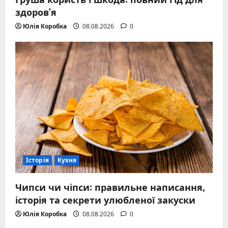
здоров’я
Юлія Коробка
08.08.2026
0
Історія
Кухня
Чипси чи чіпси: правильне написання,
історія та секрети улюбленої закуски
Юлія Коробка
08.08.2026
0