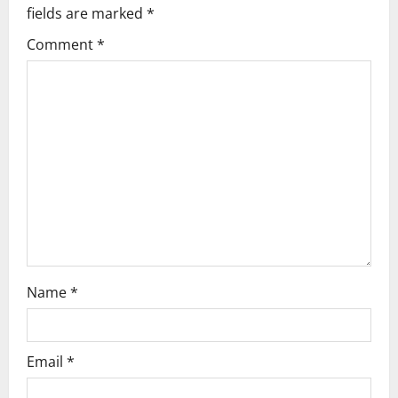
i
fields are marked
*
g
Comment
*
a
t
i
o
n
Name
*
Email
*