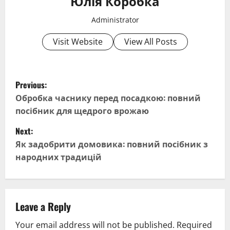
Юлія Коробка
Administrator
Visit Website
View All Posts
P
Previous:
o
Обробка часнику перед посадкою: повний
посібник для щедрого врожаю
s
Next:
t
Як задобрити домовика: повний посібник з
народних традицій
n
a
v
Leave a Reply
Your email address will not be published.
Required