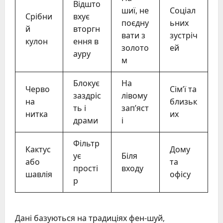
Відшто
шиї, не
Соціал
Срібни
вхує
поєдну
ьних
й
вторгн
вати з
зустріч
кулон
ення в
золото
ей
ауру
м
Блокує
На
Черво
Сім’ї та
заздріс
лівому
на
близьк
ть і
зап’яст
нитка
их
драми
і
Фільтр
Кактус
Дому
ує
Біля
або
та
прості
входу
шавлія
офісу
р
Дані базуються на традиціях фен-шуй,