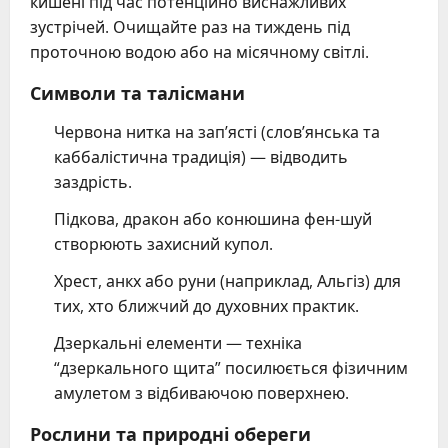
кишені під час потенційно виснажливих
зустрічей. Очищайте раз на тиждень під
проточною водою або на місячному світлі.
Символи та талісмани
Червона нитка на зап’ясті (слов’янська та
каббалістична традиція) — відводить
заздрість.
Підкова, дракон або конюшина фен-шуй
створюють захисний купол.
Хрест, анкх або руни (наприклад, Альгіз) для
тих, хто ближчий до духовних практик.
Дзеркальні елементи — техніка
“дзеркального щита” посилюється фізичним
амулетом з відбиваючою поверхнею.
Рослини та природні обереги