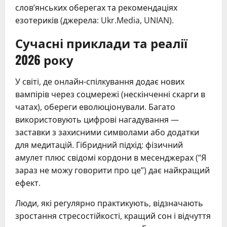
слов’янських оберегах та рекомендаціях
езотериків (джерела: Ukr.Media, UNIAN).
Сучасні приклади та реалії
2026 року
У світі, де онлайн-спілкування додає нових
вампірів через соцмережі (нескінченні скарги в
чатах), обереги еволюціонували. Багато
використовують цифрові нагадування —
заставки з захисними символами або додатки
для медитацій. Гібридний підхід: фізичний
амулет плюс свідомі кордони в месенджерах (“Я
зараз не можу говорити про це”) дає найкращий
ефект.
Люди, які регулярно практикують, відзначають
зростання стресостійкості, кращий сон і відчуття