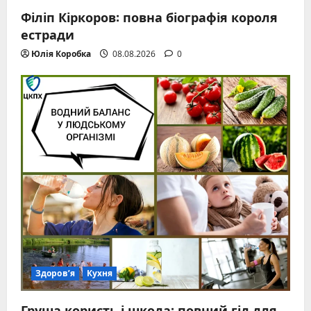
Філіп Кіркоров: повна біографія короля
естради
Юлія Коробка
08.08.2026
0
Здоров’я
Кухня
Груша користь і шкода: повний гід для