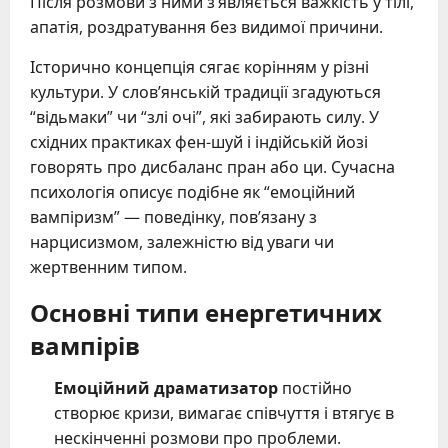
Після розмови з ними з’являється важкість у тілі,
апатія, роздратування без видимої причини.
Історично концепція сягає корінням у різні
культури. У слов’янській традиції згадуються
“відьмаки” чи “злі очі”, які забирають силу. У
східних практиках фен-шуй і індійській йозі
говорять про дисбаланс пран або ци. Сучасна
психологія описує подібне як “емоційний
вампіризм” — поведінку, пов’язану з
нарцисизмом, залежністю від уваги чи
жертвенним типом.
Основні типи енергетичних
вампірів
Емоційний драматизатор
постійно
створює кризи, вимагає співчуття і втягує в
нескінченні розмови про проблеми.