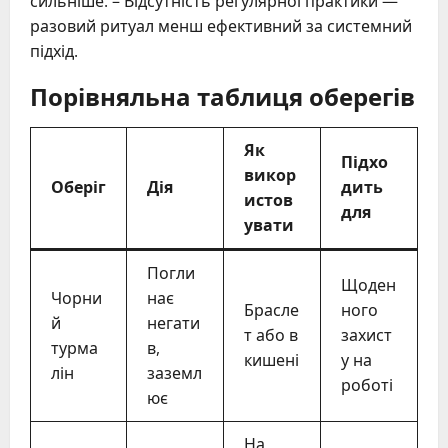
сильніше. – Відсутність регулярної практики —
разовий ритуал менш ефективний за системний
підхід.
Порівняльна таблиця оберегів
Як
Підхо
викор
Оберіг
Дія
дить
истов
для
увати
Погли
Щоден
Чорни
нає
Брасле
ного
й
негати
т або в
захист
турма
в,
кишені
у на
лін
заземл
роботі
ює
На