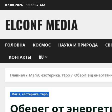
Перейти
07.08.2026
9:09:38 AM
к
содержимому
ELCONF MEDIA
ГОЛОВНА
КОСМОС
НАУКА И ПРИРОДА
СВ
КОНТАКТЫ
RU
Главная
Магія, езотерика, таро
Оберіг від енергети
Магія, езотерика, таро
Оберег от энерге