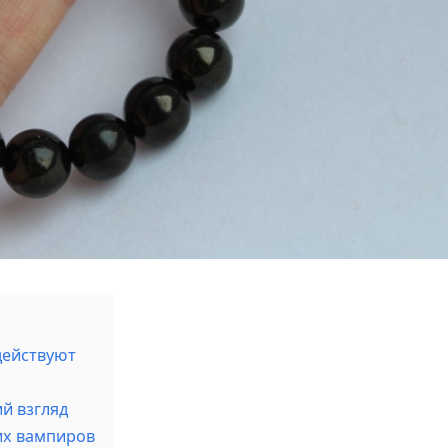
действуют
й взгляд
их вампиров