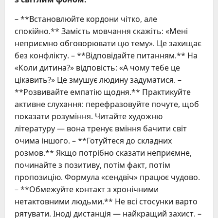
– **Встановлюйте кордони чітко, але
спокійно.** Замість мовчання скажіть: «Мені
неприємно обговорювати цю тему». Це захищає
без конфлікту. – **Відповідайте питанням.** На
«Коли дитина?» відповість: «А чому тебе це
цікавить?» Це змушує людину задуматися. –
**Розвивайте емпатію щодня.** Практикуйте
активне слухання: перефразовуйте почуте, щоб
показати розуміння. Читайте художню
літературу — вона тренує вміння бачити світ
очима іншого. – **Готуйтеся до складних
розмов.** Якщо потрібно сказати неприємне,
починайте з позитиву, потім факт, потім
пропозицію. Формула «сендвіч» працює чудово.
– **Обмежуйте контакт з хронічними
нетактовними людьми.** Не всі стосунки варто
рятувати. Іноді дистанція — найкращий захист. –