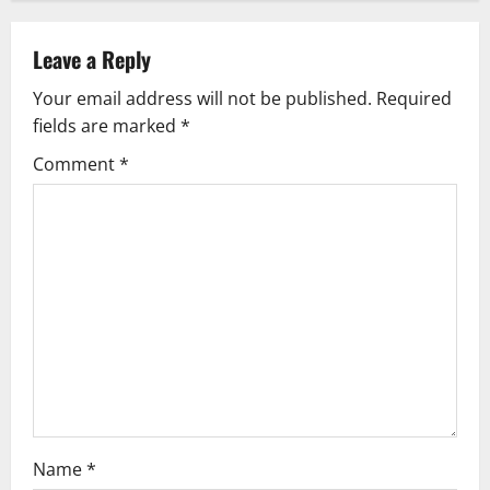
v
Leave a Reply
i
Your email address will not be published.
Required
g
fields are marked
*
Comment
*
a
t
i
o
n
Name
*