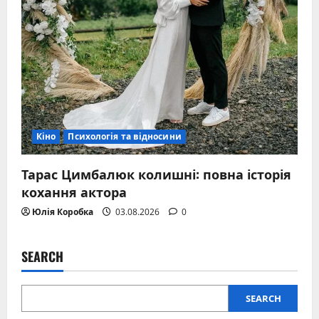
Кіно
Психологія та відносини
Тарас Цимбалюк колишні: повна історія
кохання актора
Юлія Коробка
03.08.2026
0
SEARCH
SEARCH