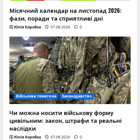
Місячний календар на листопад 2026:
фази, поради та сприятливі дні
Юлія Коробка
07.08.2026
0
Військова тематика
Законодавство
Чи можна носити військову форму
цивільним: закон, штрафи та реальні
наслідки
Юлія Коробка
07.08.2026
0