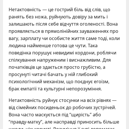
Нетактовність — це гострий біль від слів, що
ранять без ножа, руйнують довіру за мить і
залишають після себе відчуття оголеності. Вона
проявляється в прямолінійних зауваженнях про
вагу, зарплату чи особисте життя саме тоді, коли
людина найменше готова це чути. Така
поведінка порушує невидимі кордони, роблячи
спілкування напруженим і виснажливим. Для
початківців це здається просто грубістю, а
просунуті читачі бачать у ній глибокий
психологічний механізм, що поєднує егоїзм,
брак емпатії та культурні непорозуміння.
Нетактовність руйнує стосунки на всіх рівнях —
від сімейних посиденьок до робочих зустрічей.
Вона часто маскується під “щирість” або
“правду-матку”, але насправді приносить більше
шкоди, ніж користі. Розуміння її суті допомагає