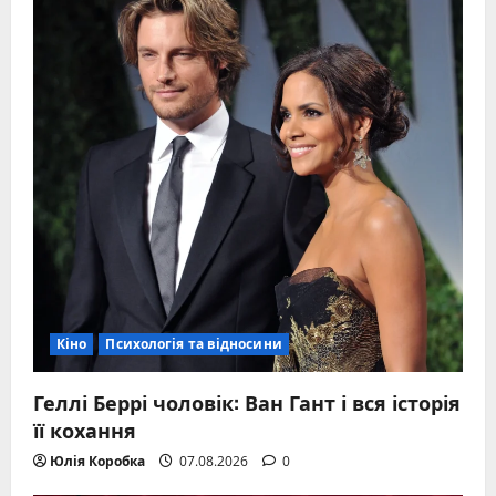
Кіно
Психологія та відносини
Геллі Беррі чоловік: Ван Гант і вся історія
її кохання
Юлія Коробка
07.08.2026
0