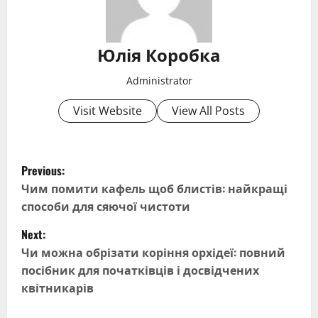
Юлія Коробка
Administrator
Visit Website
View All Posts
P
Previous:
o
Чим помити кафель щоб блистів: найкращі
способи для сяючої чистоти
s
Next:
t
Чи можна обрізати коріння орхідеї: повний
посібник для початківців і досвідчених
n
квітникарів
a