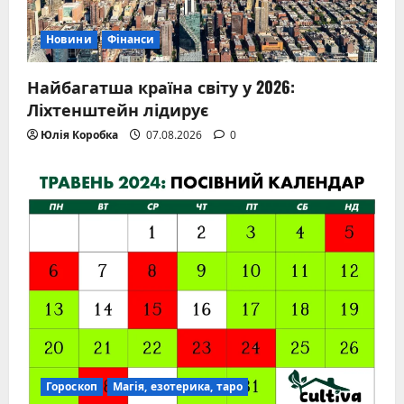
Новини
Фінанси
Найбагатша країна світу у 2026:
Ліхтенштейн лідирує
Юлія Коробка
07.08.2026
0
Гороскоп
Магія, езотерика, таро