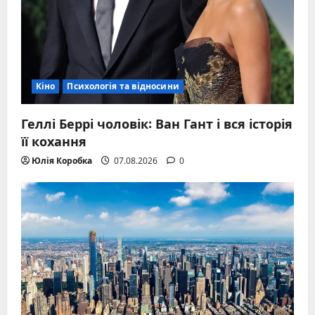
Кіно
Психологія та відносини
Геллі Беррі чоловік: Ван Гант і вся історія
її кохання
Юлія Коробка
07.08.2026
0