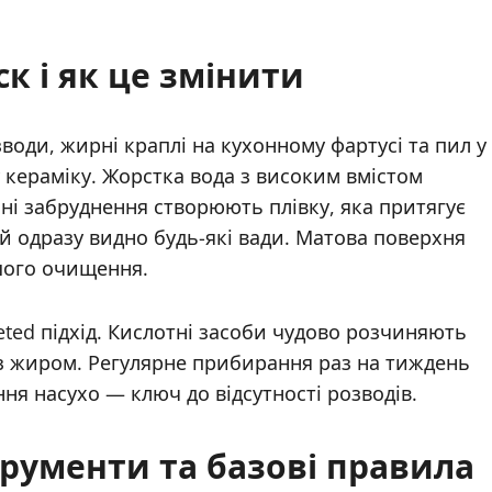
к і як це змінити
води, жирні краплі на кухонному фартусі та пил у
кераміку. Жорстка вода з високим вмістом
ічні забруднення створюють плівку, яка притягує
ій одразу видно будь-які вади. Матова поверхня
шого очищення.
eted підхід. Кислотні засоби чудово розчиняють
 з жиром. Регулярне прибирання раз на тиждень
ня насухо — ключ до відсутності розводів.
трументи та базові правила