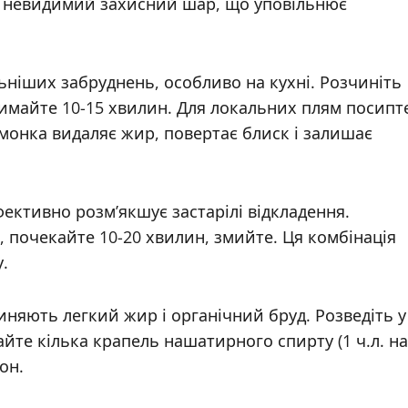
чи невидимий захисний шар, що уповільнює
ьніших забруднень, особливо на кухні. Розчиніть
тримайте 10-15 хвилин. Для локальних плям посипт
монка видаляє жир, повертає блиск і залишає
ективно розм’якшує застарілі відкладення.
м, почекайте 10-20 хвилин, змийте. Ця комбінація
.
иняють легкий жир і органічний бруд. Розведіть у
дайте кілька крапель нашатирного спирту (1 ч.л. на
он.