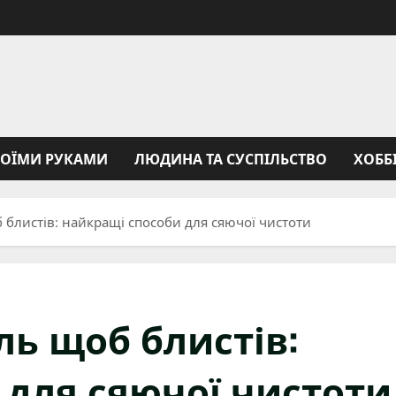
ВОЇМИ РУКАМИ
ЛЮДИНА ТА СУСПІЛЬСТВО
ХОББ
блистів: найкращі способи для сяючої чистоти
ь щоб блистів:
 для сяючої чистоти