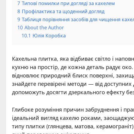
7
Типові помилки при догляді за кахелем
8
Профілактика та щоденний догляд
9
Таблиця порівняння засобів для чищення ках
10
About the Author
10.1
Юлія Коробка
Кахельна плитка, яка відбиває світло і напо
кухню на простір, де кожна деталь радує око.
відновлює природний блиск поверхні, захищаю
знайдете перевірені методи — від доступних 
допоможуть досягти дзеркального ефекту без
Глибоке розуміння причин забруднення і пра
ідеальний вигляд кахелю роками, заощаджуюч
типу плитки (глянцева, матова, керамограніт)