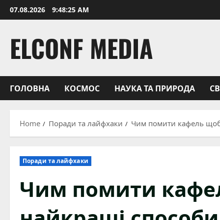
Skip
07.08.2026
9:48:26 AM
to
content
ELCONF MEDIA
ГОЛОВНА
КОСМОС
НАУКА ТА ПРИРОДА
С
Home
Поради та лайфхаки
Чим помити кафель щоб 
Поради та лайфхаки
Чим помити кафел
найкращі способи