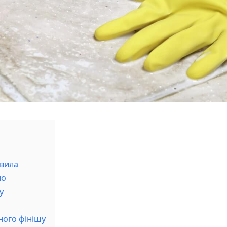
авила
но
у
ного фінішу