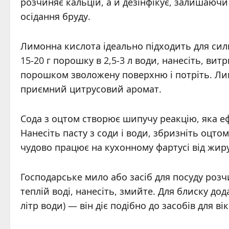
розчиняє кальцій, а й дезінфікує, залишаю
осідання бруду.
Лимонна кислота ідеально підходить для сил
15-20 г порошку в 2,5-3 л води, нанесіть, ви
порошком зволожену поверхню і потріть. Ли
приємний цитрусовий аромат.
Сода з оцтом створює шипучу реакцію, яка еф
Нанесіть пасту з соди і води, збризніть оцто
чудово працює на кухонному фартусі від жиру
Господарське мило або засіб для посуду розч
теплій воді, нанесіть, змийте. Для блиску до
літр води) — він діє подібно до засобів для вік