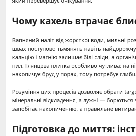
який перевершує очікування.
Чому кахель втрачає блис
Вапняний наліт від жорсткої води, мильні роз
швах поступово тьмянять навіть найдорожчу 
кальцію і магнію залишає білі сліди, а орган
пил. Глянцева плитка особливо чутлива: на н
накопичує бруд у порах, тому потребує глиб
Розуміння цих процесів дозволяє обрати targ
мінеральні відкладення, а лужні — борються
запобігає накопиченню, а правильне витиран
Підготовка до миття: інс