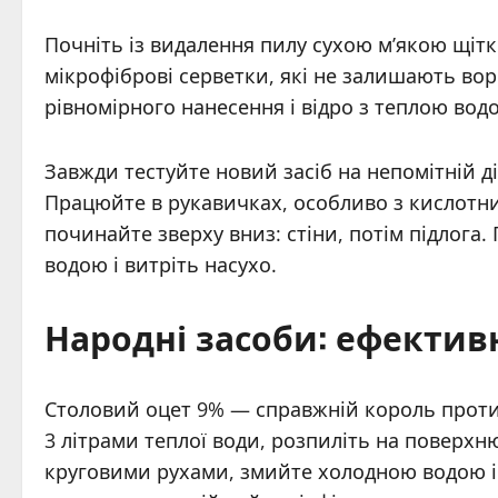
Почніть із видалення пилу сухою м’якою щітк
мікрофіброві серветки, які не залишають вор
рівномірного нанесення і відро з теплою вод
Завжди тестуйте новий засіб на непомітній ді
Працюйте в рукавичках, особливо з кислотн
починайте зверху вниз: стіни, потім підлога
водою і витріть насухо.
Народні засоби: ефектив
Столовий оцет 9% — справжній король проти 
3 літрами теплої води, розпиліть на поверхн
круговими рухами, змийте холодною водою і