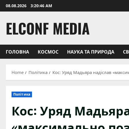
Skip
08.08.2026
3:20:48 AM
to
content
ELCONF MEDIA
ГОЛОВНА
КОСМОС
НАУКА ТА ПРИРОДА
С
Home
Політика
Кос: Уряд Мадьяра надіслав «макс
Політика
Кос: Уряд Мадьяра
«максимально по