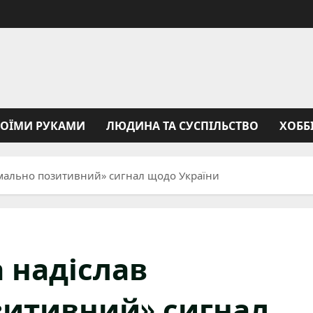
ВОЇМИ РУКАМИ
ЛЮДИНА ТА СУСПІЛЬСТВО
ХОББ
имально позитивний» сигнал щодо України
 надіслав
зитивний» сигнал