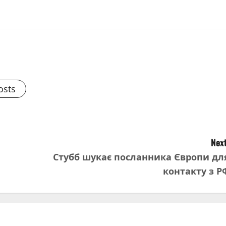
osts
Next
Стубб шукає посланника Європи дл
контакту з Р