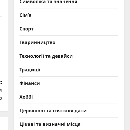
Символіка та значення
Сім’я
Спорт
Тваринництво
Технології та девайси
Традиції
:
Фінанси
я
Хоббі
Ф
Цервковні та святкові дати
Цікаві та визначні місця