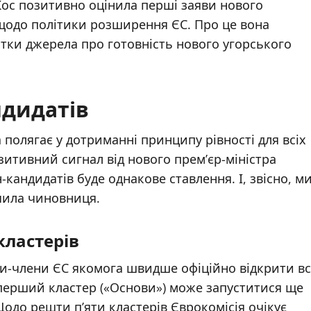
ос позитивно оцінила перші заяви нового
щодо політики розширення ЄС. Про це вона
стки джерела про готовність нового угорського
ндидатів
полягає у дотриманні принципу рівності для всіх
зитивний сигнал від нового прем’єр-міністра
-кандидатів буде однакове ставлення. І, звісно, м
ачила чиновниця.
кластерів
и-члени ЄС якомога швидше офіційно відкрити вс
 перший кластер («Основи») може запуститися ще
Щодо решти п’яти кластерів Єврокомісія очікує