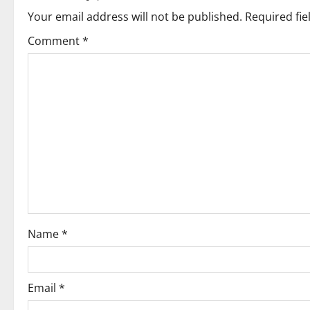
n
Your email address will not be published.
Required fi
a
Comment
*
v
i
g
a
t
i
o
Name
*
n
Email
*