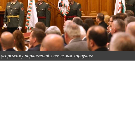
 угорському парламенті з почесним караулом