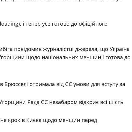
oading), і тепер усе готово до офіційного
ибіга повідомив журналістці джерела, що Україна
 Угорщини щодо національних меншин і готова до
 в Брюсселі отримала від ЄС умови для вступу за
 Угорщини Рада ЄС незабаром відкриє всі шість
гне кроків Києва щодо меншин перед