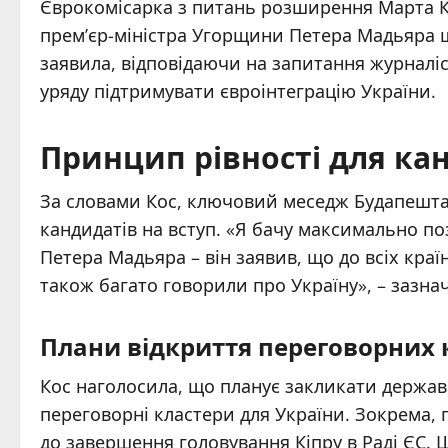
Єврокомісарка з питань розширення Марта К
прем’єр-міністра Угорщини Петера Мадьяра 
заявила, відповідаючи на запитання журналі
уряду підтримувати євроінтеграцію України.
Принцип рівності для ка
За словами Кос, ключовий меседж Будапешта 
кандидатів на вступ. «Я бачу максимально по
Петера Мадьяра – він заявив, що до всіх країн
також багато говорили про Україну», – зазн
Плани відкриття переговорних 
Кос наголосила, що планує закликати держав
переговорні кластери для України. Зокрема,
до завершення головування Кіпру в Раді ЄС. 