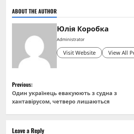
ABOUT THE AUTHOR
Юлія Коробка
Administrator
Visit Website
View All P
P
Previous:
Один українець евакуюють з судна з
o
хантавірусом, четверо лишаються
s
t
Leave a Reply