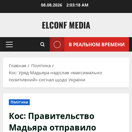
Перейти
08.08.2026
2:03:19 AM
к
содержимому
ELCONF MEDIA
В РЕАЛЬНОМ ВРЕМЕНИ
Основное
меню
Главная
Політика
Кос: Уряд Мадьяра надіслав «максимально
позитивний» сигнал щодо України
Політика
Кос: Правительство
Мадьяра отправило