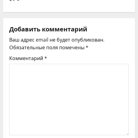
г
а
ц
Добавить комментарий
Ваш адрес email не будет опубликован.
и
Обязательные поля помечены
*
я
Комментарий
*
п
о
з
а
п
и