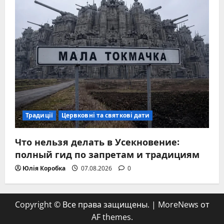
Традиції
Цервковні та святкові дати
Что нельзя делать в Усекновение:
полный гид по запретам и традициям
Юлія Коробка
07.08.2026
0
Copyright © Все права защищены.
|
MoreNews
от
AF themes.