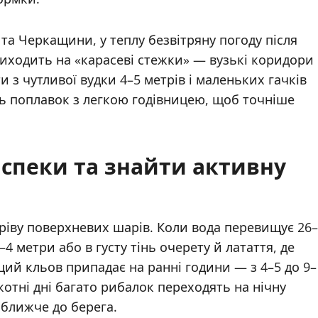
а Черкащини, у теплу безвітряну погоду після
иходить на «карасеві стежки» — вузькі коридори
 з чутливої вудки 4–5 метрів і маленьких гачків
ь поплавок з легкою годівницею, щоб точніше
 спеки та знайти активну
гріву поверхневих шарів. Коли вода перевищує 26–
4 метри або в густу тінь очерету й латаття, де
й кльов припадає на ранні години — з 4–5 до 9–
екотні дні багато рибалок переходять на нічну
 ближче до берега.