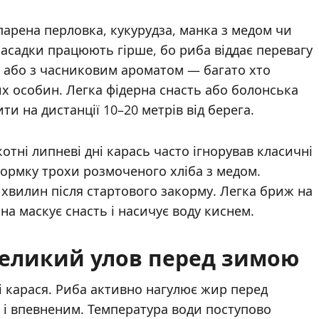
арена перловка, кукурудза, манка з медом чи
асадки працюють гірше, бо риба віддає перевагу
ю або з часниковим ароматом — багато хто
х особин. Легка фідерна снасть або болонська
и на дистанції 10–20 метрів від берега.
отні липневі дні карась часто ігнорував класичні
кормку трохи розмоченого хліба з медом.
 хвилин після стартового закорму. Легка бриж на
вона маскує снасть і насичує воду киснем.
 великий улов перед зимою
і карася. Риба активно нагулює жир перед
м і впевненим. Температура води поступово