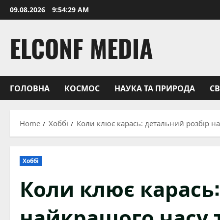
Skip
09.08.2026
9:54:30 AM
to
content
ELCONF MEDIA
ГОЛОВНА
КОСМОС
НАУКА ТА ПРИРОДА
С
Home
Хоббі
Коли клює карась: детальний розбір на
Хоббі
Коли клює карась:
найкращого часу т