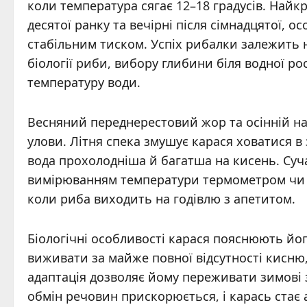
коли температура сягає 12–18 градусів. Най
десятої ранку та вечірні після сімнадцятої, о
стабільним тиском. Успіх рибалки залежить н
біології риби, вибору глибини біля водної ро
температуру води.
Весняний переднерестовий жор та осінній наг
улови. Літня спека змушує карася ховатися в
вода прохолодніша й багатша на кисень. Суч
вимірюванням температури термометром чи 
коли риба виходить на годівлю з апетитом.
Біологічні особливості карася пояснюють йо
виживати за майже повної відсутності кисню
адаптація дозволяє йому переживати зимові 
обмін речовин прискорюється, і карась стає 