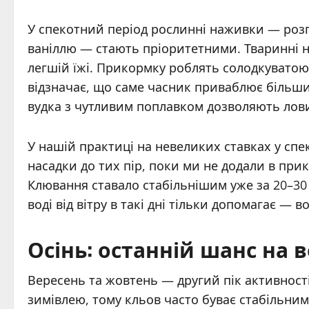
У спекотний період рослинні наживки — розп
ваніллю — стають пріоритетними. Тваринні н
легшій їжі. Прикормку роблять солодкувато
відзначає, що саме часник приваблює більши
вудка з чутливим поплавком дозволяють ловит
У нашій практиці на невеликих ставках у спек
насадки до тих пір, поки ми не додали в при
Клювання ставало стабільнішим уже за 20–30
воді від вітру в такі дні тільки допомагає — 
Осінь: останній шанс на
Вересень та жовтень — другий пік активност
зимівлею, тому кльов часто буває стабільни