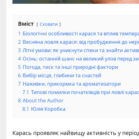
Вміст
Сховати
1
Біологічні особливості карася та вплив темпер
2
Весняна ловля карася: від пробудження до нер
3
Літні умови: як уникнути спеки та знайти актив
4
Осінь: останній шанс на великий улов перед 
5
Погода, тиск та інші природні фактори
6
Вибір місця, глибини та снастей
7
Наживки, прикормка та ароматизатори
7.1
Типові помилки початківців при ловлі кара
8
About the Author
8.1
Юлія Коробка
Карась проявляє найвищу активність у період