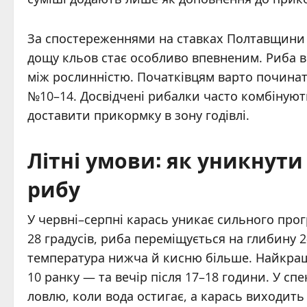
За спостереженнями на ставках Полтавщини т
дощу кльов стає особливо впевненим. Риба в
між рослинністю. Початківцям варто починати
№10–14. Досвідчені рибалки часто комбінуют
доставити прикормку в зону годівлі.
Літні умови: як уникнути
рибу
У червні–серпні карась уникає сильного про
28 градусів, риба переміщується на глибину 2–
температура нижча й кисню більше. Найкращи
10 ранку — та вечір після 17–18 години. У сп
ловлю, коли вода остигає, а карась виходить