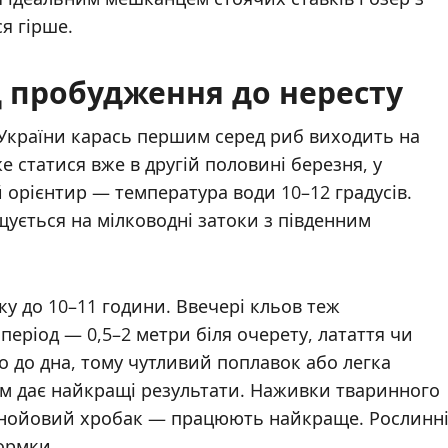
я гірше.
д пробудження до нересту
ер України карась першим серед риб виходить на
е статися вже в другій половині березня, у
й орієнтир — температура води 10–12 градусів.
щується на мілководні затоки з південним
у до 10–11 години. Ввечері кльов теж
період — 0,5–2 метри біля очерету, латаття чи
о до дна, тому чутливий поплавок або легка
 мм дає найкращі результати. Наживки тваринного
гнойовий хробак — працюють найкраще. Рослинн
ормки.