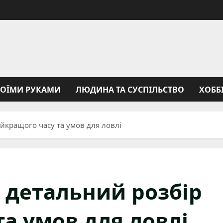
ВОЇМИ РУКАМИ
ЛЮДИНА ТА СУСПІЛЬСТВО
ХОББ
йкращого часу та умов для ловлі
 детальний розбір
а умов для ловлі