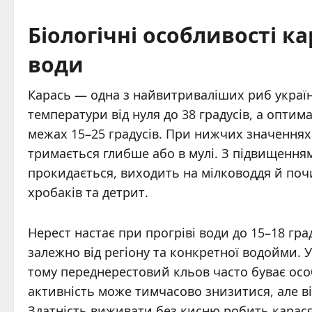
Біологічні особливості к
води
Карась — одна з найвитриваліших риб україн
температури від нуля до 38 градусів, а опти
межах 15–25 градусів. При нижчих значеннях
тримається глибше або в мулі. З підвищенням
прокидається, виходить на мілководдя й по
хробаків та детрит.
Нерест настає при прогріві води до 15–18 град
залежно від регіону та конкретної водойми. У
тому переднерестовий кльов часто буває осо
активність може тимчасово знизитися, але ві
Здатність виживати без кисню робить карася