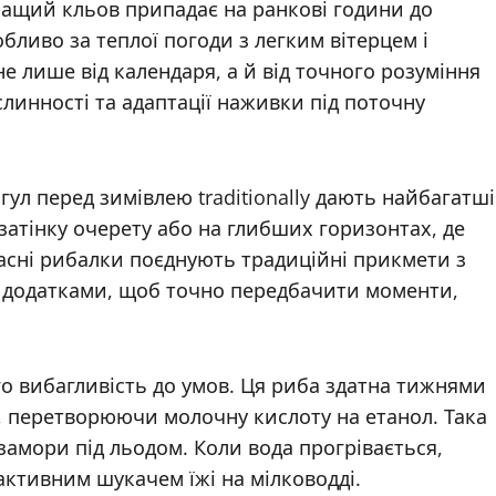
кращий кльов припадає на ранкові години до
собливо за теплої погоди з легким вітерцем і
е лише від календаря, а й від точного розуміння
слинності та адаптації наживки під поточну
ул перед зимівлею traditionally дають найбагатші
 затінку очерету або на глибших горизонтах, де
асні рибалки поєднують традиційні прикмети з
додатками, щоб точно передбачити моменти,
го вибагливість до умов. Ця риба здатна тижнями
, перетворюючи молочну кислоту на етанол. Така
замори під льодом. Коли вода прогрівається,
активним шукачем їжі на мілководді.