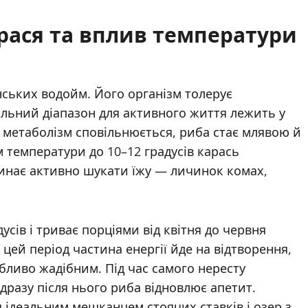
арася та вплив температури
ських водойм. Його організм толерує
мальний діапазон для активного життя лежить у
 метаболізм сповільнюється, риба стає млявою й
 температури до 10–12 градусів карась
чинає активно шукати їжу — личинок комах,
усів і триває порціями від квітня до червня
 цей період частина енергії йде на відтворення,
бливо жадібним. Під час самого нересту
дразу після нього риба відновлює апетит.
 ідеальним мешканцем стоячих ставків і озер з