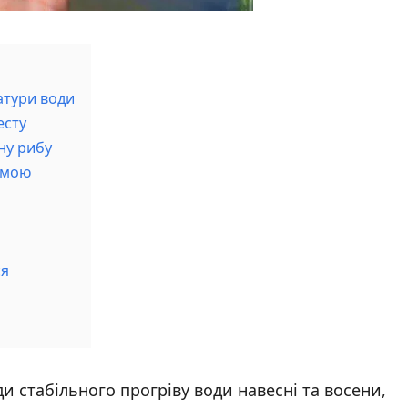
атури води
есту
ну рибу
зимою
ся
и стабільного прогріву води навесні та восени,