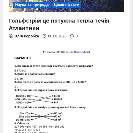
Наука та природа
Цікаво факти
Гольфстрім це потужна тепла течія
Атлантики
Юлія Коробка
06.08.2026
0