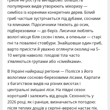
популярних видів утворюють мікоризу —
симбіоз із коренями конкретних дерев. Білий
гриб частіше зустрічається під дубами, соснами
та ялинами. Підосичники тяжіють до осик,
підберезовики — до беріз. Лисички люблять
вологі місця біля сосен і ялин, а опеньки — старі
пні та повалені стовбури. Знайшовши один гриб,
варто присісти й уважно оглянути околиці на 5–
10 метрів навколо: плодові тіла часто
з’являються групами або «сімейками».
В Україні найкращі регіони — Полісся з його
вологими сосново-березовими лісами, Карпати
з багатством видів на різних висотах і
центральні змішані ліси. На півдні сезон
коротший і залежить від дощів. Сезонність у
2026 році, як і раніше, визначається погодою:
після теплих дощів у серпні–вересні настає пік.