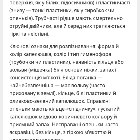
поверхня, як у білих, підосичників) і пластинчасті
(знизу — тонкі пластинки, як у сироїжок чи
опеньків). Трубчасті рідше мають смертельно
отруйні двійники, але й серед них трапляються
гіркі та неїстівні.
Ключові ознаки для розпізнавання: форма й
колір капелюшка, колір і тип гименофора
(трубочки чи пластинки), наявність кільця або
вольви (мішечка) біля основи ніжки, запах і
консистенція м’якоті. Бліда поганка —
найнебезпечніша — має вольву (часто
приховану в землі), кільце, білі пластинки й
оливково-зелений капелюшок. Справжні
опеньки мають кільце-«спідничку», лускатий
капелюшок медово-коричневого кольору й
приємний запах. Несправжні опеньки часто
яскравіші, без кільця, з гіркою м’якоттю й
неприємним запахом.