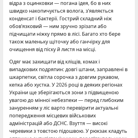
відра з оцинковки — погана ідея, бо в них
швидко накопичується волога, з’являється
конденсат і бактерії. Гострий складний ніж
обов’язковий — ним зручно зрізати або
підчищати ніжку прямо в лісі. Багато хто бере
також маленьку щіточку або ганчірку для
очищення від піску й листя на місці.
Одяг має захищати від кліщів, комах і
випадкових подряпин: довгі штани, заправлені в
шкарпетки, світла сорочка з довгим рукавом,
кепка або хустка. У 2026 році в деяких регіонах
України ще зберігаються зони з підвищеною
увагою до мінної небезпеки — перед глибоким
зануренням у ліс варто перевірити актуальні
попередження місцевих військових
адміністрацій або ДСНС. Взуття — високі
черевики з товстою підошвою. У рюкзак кладуть