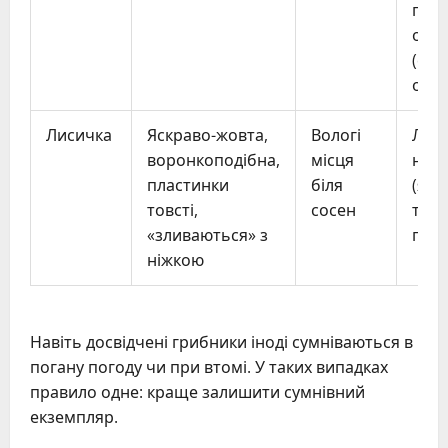
гал
обл
(см
отру
Лисичка
Яскраво-жовта,
Вологі
Лис
воронкоподібна,
місця
нес
пластинки
біля
(яск
товсті,
сосен
тон
«зливаються» з
плас
ніжкою
Навіть досвідчені грибники іноді сумніваються в
погану погоду чи при втомі. У таких випадках
правило одне: краще залишити сумнівний
екземпляр.