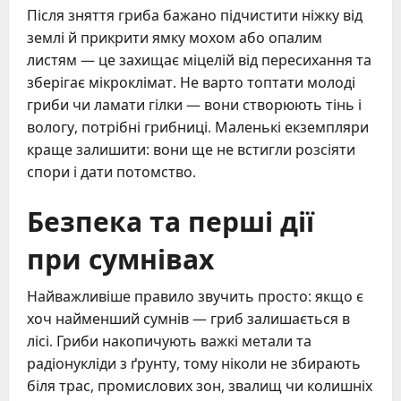
Після зняття гриба бажано підчистити ніжку від
землі й прикрити ямку мохом або опалим
листям — це захищає міцелій від пересихання та
зберігає мікроклімат. Не варто топтати молоді
гриби чи ламати гілки — вони створюють тінь і
вологу, потрібні грибниці. Маленькі екземпляри
краще залишити: вони ще не встигли розсіяти
спори і дати потомство.
Безпека та перші дії
при сумнівах
Найважливіше правило звучить просто: якщо є
хоч найменший сумнів — гриб залишається в
лісі. Гриби накопичують важкі метали та
радіонукліди з ґрунту, тому ніколи не збирають
біля трас, промислових зон, звалищ чи колишніх