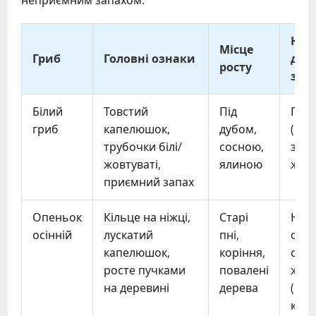
Неб
Місце
Гриб
Головні ознаки
дві
росту
зас
Білий
Товстий
Під
Гірк
гриб
капелюшок,
дубом,
(чор
трубочки білі/
сосною,
злам
жовтуваті,
ялиною
жов
приємний запах
Опеньок
Кільце на ніжці,
Старі
Нес
осінній
лускатий
пні,
опе
капелюшок,
коріння,
сірч
росте пучками
повалені
жов
на деревині
дерева
(гір
кіль