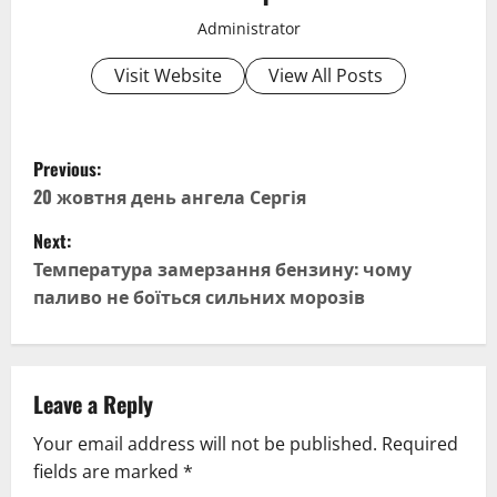
Administrator
Visit Website
View All Posts
P
Previous:
o
20 жовтня день ангела Сергія
Next:
s
Температура замерзання бензину: чому
t
паливо не боїться сильних морозів
n
a
Leave a Reply
v
Your email address will not be published.
Required
fields are marked
*
i