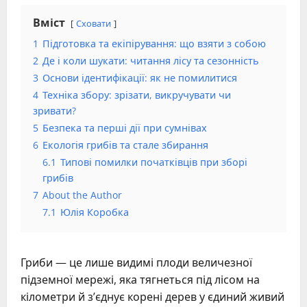
Вміст
Сховати
1
Підготовка та екіпірування: що взяти з собою
2
Де і коли шукати: читання лісу та сезонність
3
Основи ідентифікації: як не помилитися
4
Техніка збору: зрізати, викручувати чи
зривати?
5
Безпека та перші дії при сумнівах
6
Екологія грибів та стале збирання
6.1
Типові помилки початківців при зборі
грибів
7
About the Author
7.1
Юлія Коробка
Гриби — це лише видимі плоди величезної
підземної мережі, яка тягнеться під лісом на
кілометри й з’єднує корені дерев у єдиний живий