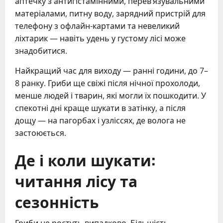
аптечку з антигістамінними, перев’язувальними
матеріалами, питну воду, зарядний пристрій для
телефону з офлайн-картами та невеликий
ліхтарик — навіть удень у густому лісі може
знадобитися.
Найкращий час для виходу — ранні години, до 7–
8 ранку. Гриби ще свіжі після нічної прохолоди,
менше людей і тварин, які могли їх пошкодити. У
спекотні дні краще шукати в затінку, а після
дощу — на пагорбах і узліссях, де волога не
застоюється.
Де і коли шукати:
читання лісу та
сезонність
Гриби не ростуть випадково. Більшість