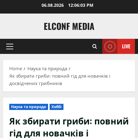
Skip
06.08.2026
12:06:04 PM
to
content
ELCONF MEDIA
LIVE
Primary
Menu
Home
Наука та природа
Як збирати гриби: повний гід для новачків і
досвідчених грибників
Наука та природа
Хоббі
Як збирати гриби: повний
гід для новачків і