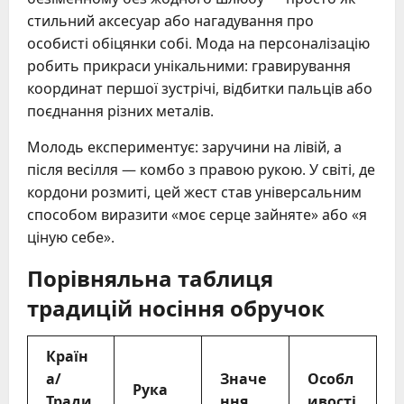
стильний аксесуар або нагадування про
особисті обіцянки собі. Мода на персоналізацію
робить прикраси унікальними: гравирування
координат першої зустрічі, відбитки пальців або
поєднання різних металів.
Молодь експериментує: заручини на лівій, а
після весілля — комбо з правою рукою. У світі, де
кордони розмиті, цей жест став універсальним
способом виразити «моє серце зайняте» або «я
ціную себе».
Порівняльна таблиця
традицій носіння обручок
Країн
а/
Значе
Особл
Рука
Тради
ння
ивості