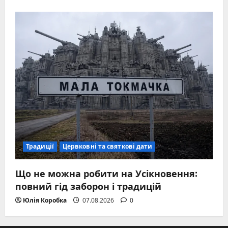
Традиції
Цервковні та святкові дати
Що не можна робити на Усікновення:
повний гід заборон і традицій
Юлія Коробка
07.08.2026
0