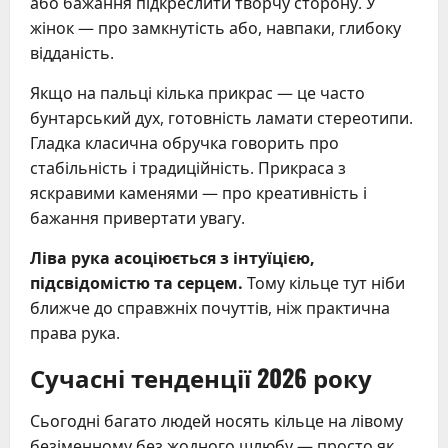
або бажання підкреслити творчу сторону. У
жінок — про замкнутість або, навпаки, глибоку
відданість.
Якщо на пальці кілька прикрас — це часто
бунтарський дух, готовність ламати стереотипи.
Гладка класична обручка говорить про
стабільність і традиційність. Прикраса з
яскравими каменями — про креативність і
бажання привертати увагу.
Ліва рука асоціюється з інтуїцією,
підсвідомістю та серцем.
Тому кільце тут ніби
ближче до справжніх почуттів, ніж практична
права рука.
Сучасні тенденції 2026 року
Сьогодні багато людей носять кільце на лівому
безіменному без жодного шлюбу — просто як