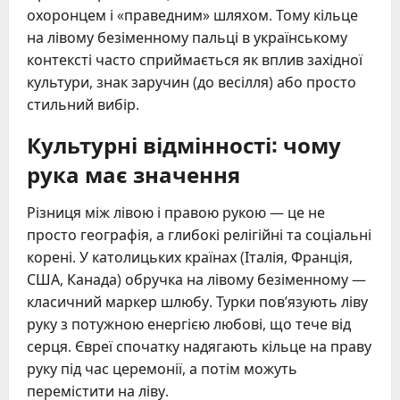
охоронцем і «праведним» шляхом. Тому кільце
на лівому безіменному пальці в українському
контексті часто сприймається як вплив західної
культури, знак заручин (до весілля) або просто
стильний вибір.
Культурні відмінності: чому
рука має значення
Різниця між лівою і правою рукою — це не
просто географія, а глибокі релігійні та соціальні
корені. У католицьких країнах (Італія, Франція,
США, Канада) обручка на лівому безіменному —
класичний маркер шлюбу. Турки пов’язують ліву
руку з потужною енергією любові, що тече від
серця. Євреї спочатку надягають кільце на праву
руку під час церемонії, а потім можуть
перемістити на ліву.