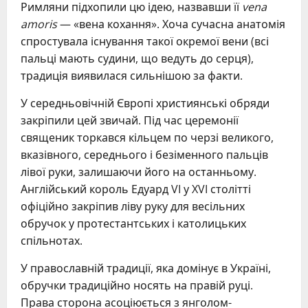
Римляни підхопили цю ідею, назвавши її
vena
amoris
— «вена кохання». Хоча сучасна анатомія
спростувала існування такої окремої вени (всі
пальці мають судини, що ведуть до серця),
традиція виявилася сильнішою за факти.
У середньовічній Європі християнські обряди
закріпили цей звичай. Під час церемонії
священик торкався кільцем по черзі великого,
вказівного, середнього і безіменного пальців
лівої руки, залишаючи його на останньому.
Англійський король Едуард VI у XVI столітті
офіційно закріпив ліву руку для весільних
обручок у протестантських і католицьких
спільнотах.
У православній традиції, яка домінує в Україні,
обручки традиційно носять на правій руці.
Права сторона асоціюється з янголом-