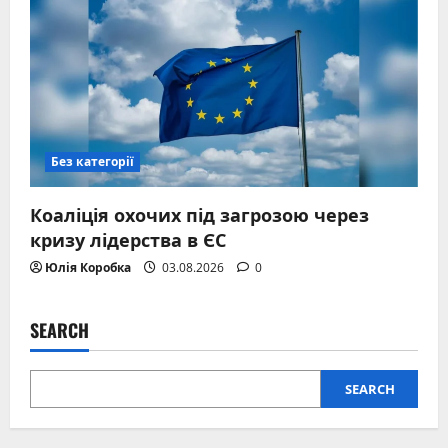
Без категорії
Коаліція охочих під загрозою через
кризу лідерства в ЄС
Юлія Коробка
03.08.2026
0
SEARCH
SEARCH