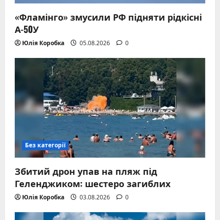
«Фламінго» змусили РФ підняти рідкісні
А-50У
Юлія Коробка
05.08.2026
0
Без категорії
Збитий дрон упав на пляж під
Геленджиком: шестеро загиблих
Юлія Коробка
03.08.2026
0