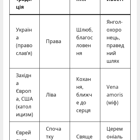
ція
Янгол-
Україн
Шлюб,
охоро
а
благос
нець,
Права
(право
ловен
правед
слав’я)
ня
ний
шлях
Західн
Кохан
а
ня,
Vena
Європ
Ліва
ближч
amoris
а, США
е до
(міф)
(катол
серця
ицизм)
Споча
Церем
Єврей
тку
Свяще
оніаль