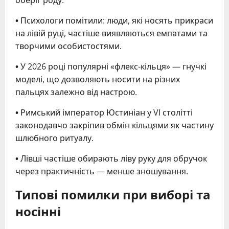
оберіг роду.
•
Психологи помітили: люди, які носять прикраси
на лівій руці, частіше виявляються емпатами та
творчими особистостями.
•
У 2026 році популярні «флекс-кільця» — гнучкі
моделі, що дозволяють носити на різних
пальцях залежно від настрою.
•
Римський імператор Юстиніан у VI столітті
законодавчо закріпив обмін кільцями як частину
шлюбного ритуалу.
•
Лівші частіше обирають ліву руку для обручок
через практичність — менше зношування.
Типові помилки при виборі та
носінні