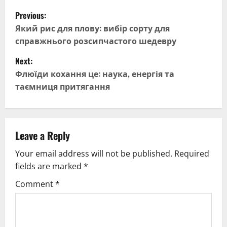
P
Previous:
o
Який рис для плову: вибір сорту для
справжнього розсипчастого шедевру
s
Next:
t
Флюїди кохання це: наука, енергія та
таємниця притягання
n
a
v
Leave a Reply
Your email address will not be published.
Required
i
fields are marked
*
g
Comment
*
a
t