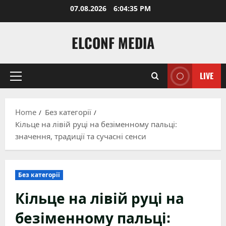
Skip
07.08.2026
6:04:37 PM
to
content
ELCONF MEDIA
LIVE
Primary
Menu
Home
Без категорії
Кільце на лівій руці на безіменному пальці:
значення, традиції та сучасні сенси
Без категорії
Кільце на лівій руці на
безіменному пальці: