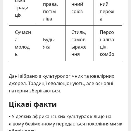
ська
права,
нний
ний
тради
потім
союз
перехі
ція
ліва
д
Сучасн
Стиль,
Персо
а
Будь-
самов
наліза
молод
яка
ыраже
ція,
ь
ння
комбо
Дані зібрано з культурологічних та ювелірних
джерел. Традиції еволюціонують, але основні
патерни зберігаються.
Цікаві факти
•
У деяких африканських культурах кільце на
лівому безіменному передається поколіннями як