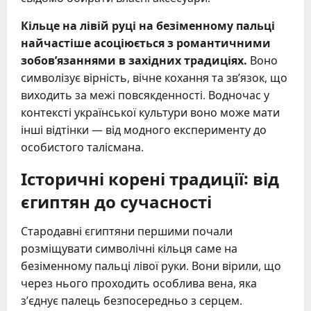
Кільце на лівій руці на безіменному пальці
найчастіше асоціюється з романтичними
зобов’язаннями в західних традиціях.
Воно
символізує вірність, вічне кохання та зв’язок, що
виходить за межі повсякденності. Водночас у
контексті української культури воно може мати
інші відтінки — від модного експерименту до
особистого талісмана.
Історичні корені традиції: від
єгиптян до сучасності
Стародавні єгиптяни першими почали
розміщувати символічні кільця саме на
безіменному пальці лівої руки. Вони вірили, що
через нього проходить особлива вена, яка
з’єднує палець безпосередньо з серцем.