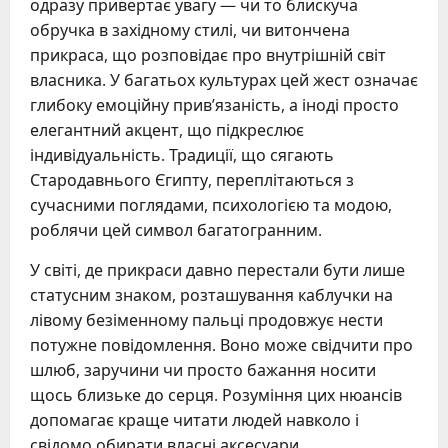
одразу привертає увагу — чи то блискуча
обручка в західному стилі, чи витончена
прикраса, що розповідає про внутрішній світ
власника. У багатьох культурах цей жест означає
глибоку емоційну прив’язаність, а іноді просто
елегантний акцент, що підкреслює
індивідуальність. Традиції, що сягають
Стародавнього Єгипту, переплітаються з
сучасними поглядами, психологією та модою,
роблячи цей символ багатогранним.
У світі, де прикраси давно перестали бути лише
статусним знаком, розташування каблучки на
лівому безіменному пальці продовжує нести
потужне повідомлення. Воно може свідчити про
шлюб, заручини чи просто бажання носити
щось близьке до серця. Розуміння цих нюансів
допомагає краще читати людей навколо і
свідомо обирати власні аксесуари.