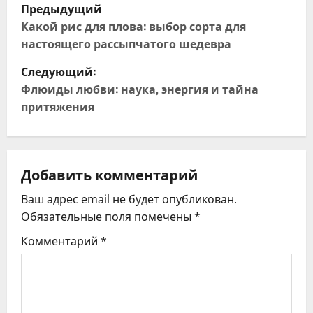
Н
Предыдущий
а
Какой рис для плова: выбор сорта для
настоящего рассыпчатого шедевра
в
Следующий:
и
Флюиды любви: наука, энергия и тайна
притяжения
г
а
ц
Добавить комментарий
Ваш адрес email не будет опубликован.
и
Обязательные поля помечены
*
я
Комментарий
*
п
о