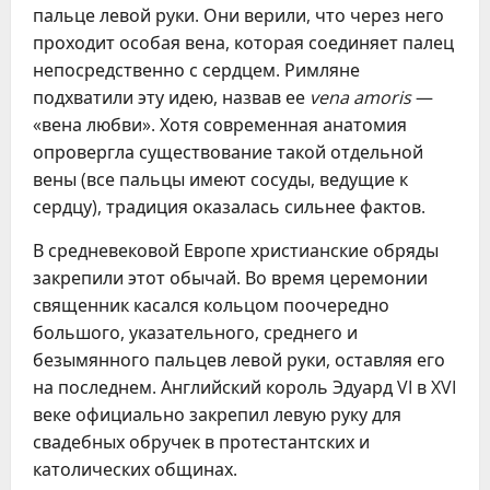
пальце левой руки. Они верили, что через него
проходит особая вена, которая соединяет палец
непосредственно с сердцем. Римляне
подхватили эту идею, назвав ее
vena amoris
—
«вена любви». Хотя современная анатомия
опровергла существование такой отдельной
вены (все пальцы имеют сосуды, ведущие к
сердцу), традиция оказалась сильнее фактов.
В средневековой Европе христианские обряды
закрепили этот обычай. Во время церемонии
священник касался кольцом поочередно
большого, указательного, среднего и
безымянного пальцев левой руки, оставляя его
на последнем. Английский король Эдуард VI в XVI
веке официально закрепил левую руку для
свадебных обручек в протестантских и
католических общинах.