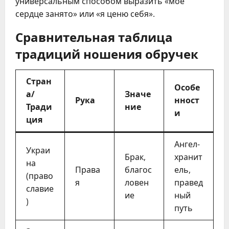
универсальным способом выразить «мое
сердце занято» или «я ценю себя».
Сравнительная таблица
традиций ношения обручек
Стран
Особе
а/
Значе
Рука
нност
Тради
ние
и
ция
Ангел-
Украи
Брак,
хранит
на
Права
благос
ель,
(право
я
ловен
правед
славие
ие
ный
)
путь