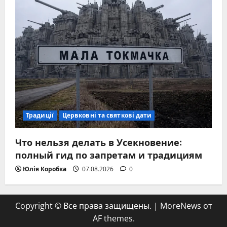
Традиції
Цервковні та святкові дати
Что нельзя делать в Усекновение:
полный гид по запретам и традициям
Юлія Коробка
07.08.2026
0
Copyright © Все права защищены.
|
MoreNews
от
AF themes.