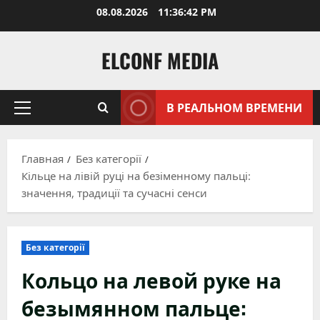
Перейти
08.08.2026
11:36:43 PM
к
содержимому
ELCONF MEDIA
В РЕАЛЬНОМ ВРЕМЕНИ
Основное
меню
Главная
Без категорії
Кільце на лівій руці на безіменному пальці:
значення, традиції та сучасні сенси
Без категорії
Кольцо на левой руке на
безымянном пальце: