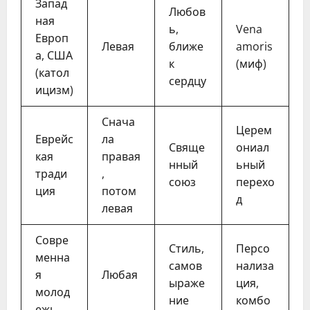
Запад
Любов
ная
ь,
Vena
Европ
Левая
ближе
amoris
а, США
к
(миф)
(катол
сердцу
ицизм)
Снача
Церем
Еврейс
ла
Свяще
ониал
кая
правая
нный
ьный
тради
,
союз
перехо
ция
потом
д
левая
Совре
Стиль,
Персо
менна
самов
нализа
я
Любая
ыраже
ция,
молод
ние
комбо
ежь