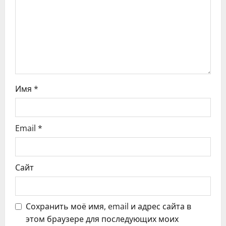
з
а
п
и
с
Имя
*
я
Email
*
м
Сайт
Сохранить моё имя, email и адрес сайта в
этом браузере для последующих моих