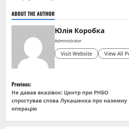
ABOUT THE AUTHOR
Юлія Коробка
Administrator
Visit Website
View All P
P
Previous:
Не давав вказівок: Центр при РНБО
o
спростував слова Лукашенка про наземну
s
операцію
t