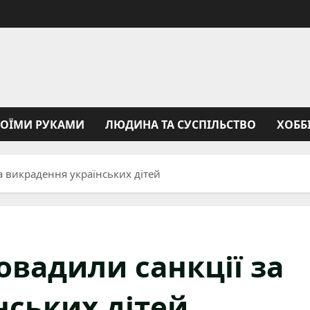
ВОЇМИ РУКАМИ
ЛЮДИНА ТА СУСПІЛЬСТВО
ХОББ
за викрадення українських дітей
ровадили санкції за
нських дітей