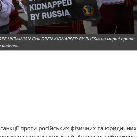
FREE UKRAINIAN CHILDREN KIDNAPPED BY RUSSIA на марші проти
крадення.
 санкції проти російських фізичних та юридичних
 вплив на українських дітей. Аналогічні обмеженн