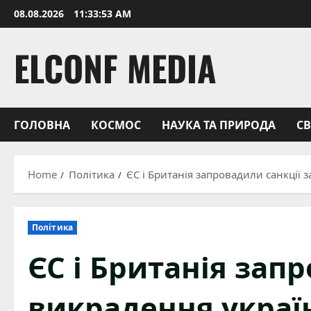
Skip
08.08.2026
11:33:54 AM
to
content
ELCONF MEDIA
ГОЛОВНА
КОСМОС
НАУКА ТА ПРИРОДА
С
Home
Політика
ЄС і Британія запровадили санкції 
Політика
ЄС і Британія зап
викрадення украї