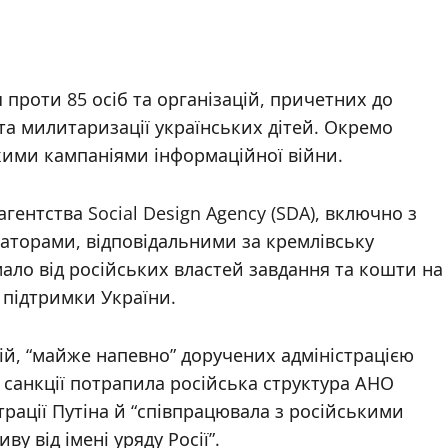
проти 85 осіб та організацій, причетних до
 та милитаризації українських дітей. Окремо
ькими кампаніями інформаційної війни.
гентства Social Design Agency (SDA), включно з
раторами, відповідальними за кремлівську
ало від російських властей завдання та кошти на
 підтримки України.
ій, “майже напевно” доручених адміністрацією
 санкції потрапила російська структура АНО
трації Путіна й “співпрацювала з російськими
 від імені уряду Росії”.