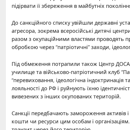
підірвати її збереження в майбутніх поколінн
До санкційного списку увійшли державні устан
агресора, зокрема всеросійські дитячі центри
разом з окупаційними властями проводять пр
обробкою через “патріотичні” заходи, ідеоло
Під обмеження потрапили також Центр ДОСАА
училище та військово-патріотичний клуб “Пат
“перевиховання, ідеологічна індоктринація т
лояльності до РФ і руйнують їхню ідентичніс
вивезених з інших окупованих територій.
Санкції передбачають замороження активів і
кошти чи ресурси цим особам і організаціям.
транзит через його територію.