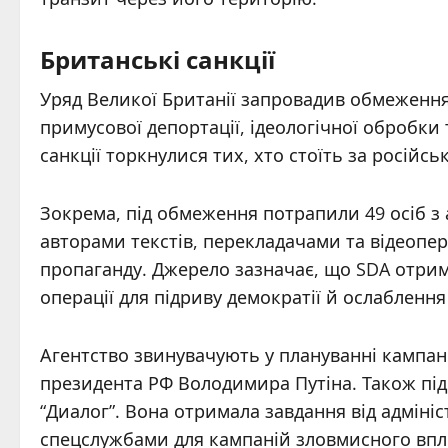
Британські санкції
Уряд Великої Британії запровадив обмеження 
примусової депортації, ідеологічної обробки
санкції торкнулися тих, хто стоїть за російс
Зокрема, під обмеження потрапили 49 осіб з а
авторами текстів, перекладачами та відеопе
пропаганду. Джерело зазначає, що SDA отрим
операції для підриву демократії й ослаблення
Агентство звинувачують у плануванні кампан
президента РФ Володимира Путіна. Також під
“Диалог”. Вона отримала завдання від адмініс
спецслужбами для кампаній зловмисного впливу