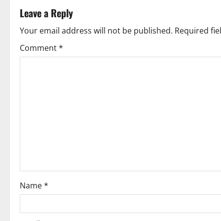
n
Leave a Reply
a
Your email address will not be published.
Required fi
v
Comment
*
i
g
a
t
i
o
Name
*
n