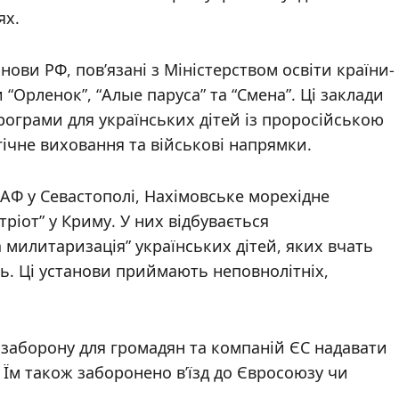
ях.
ови РФ, пов’язані з Міністерством освіти країни-
 “Орленок”, “Алые паруса” та “Смена”. Ці заклади
ограми для українських дітей із проросійською
гічне виховання та військові напрямки.
Ф у Севастополі, Нахімовське морехідне
ріот” у Криму. У них відбувається
а милитаризація” українських дітей, яких вчать
ть. Ці установи приймають неповнолітніх,
 заборону для громадян та компаній ЄС надавати
 Їм також заборонено в’їзд до Євросоюзу чи