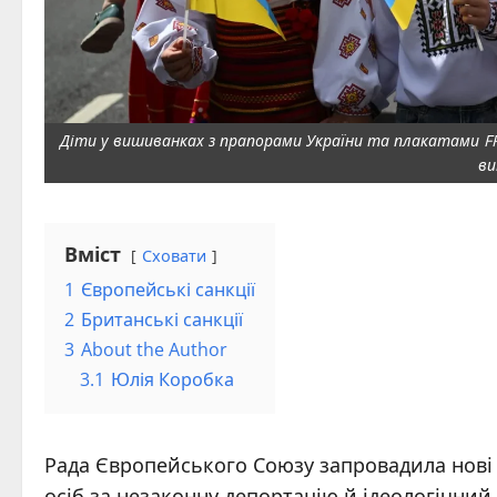
Діти у вишиванках з прапорами України та плакатами 
ви
Вміст
Сховати
1
Європейські санкції
2
Британські санкції
3
About the Author
3.1
Юлія Коробка
Рада Європейського Союзу запровадила нові
осіб за незаконну депортацію й ідеологічний