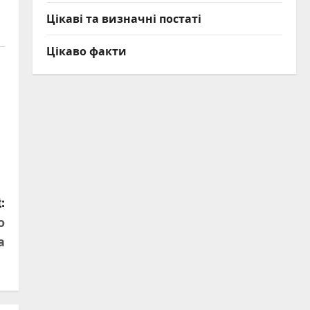
Цікаві та визначні постаті
Цікаво факти
:
о
а