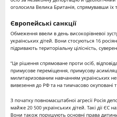
оголосила Велика Британія, спрямувавши їх 
Європейські санкції
Обмеження ввели в день високорівневої зустр
українських дітей. Вони стосуються 16 росіян
підривають територіальну цілісність, суверен
“Це рішення спрямоване проти осіб, відпові
примусове переміщення, примусову асиміляц
милитаризованим навчанням українських непо
вивезення до РФ та на тимчасово окуповані те
З початку повномасштабної агресії Росія деп
майже 20 500 українських дітей. Такі дії ЄС
Вони також порушують основні права дитини т