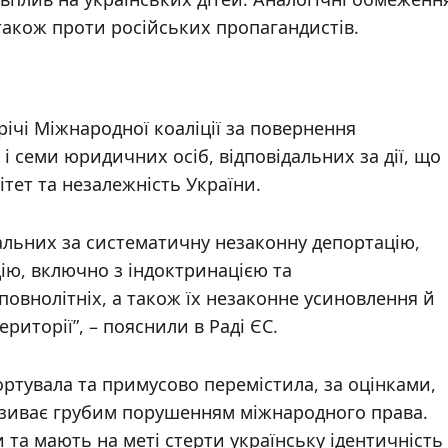
також проти російських пропагандистів.
ічі Міжнародної коаліції за повернення
 і семи юридичних осіб, відповідальних за дії, що
ітет та незалежність України.
дальних за систематичну незаконну депортацію,
ію, включно з індоктринацією та
внолітніх, а також їх незаконне усиновлення й
риторії”, – пояснили в Раді ЄС.
ортувала та примусово перемістила, за оцінками,
 називає грубим порушенням міжнародного права.
а мають на меті стерти українську ідентичність 