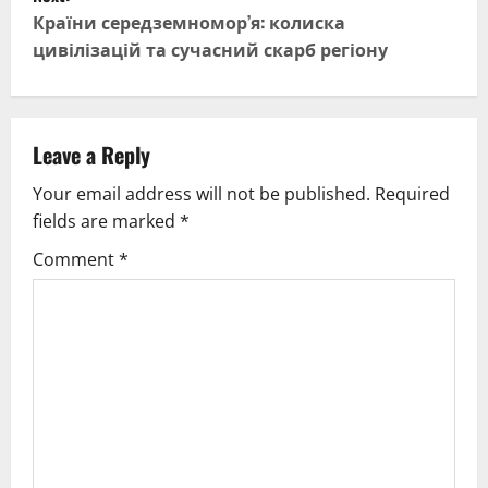
Країни середземномор’я: колиска
n
цивілізацій та сучасний скарб регіону
a
v
Leave a Reply
i
Your email address will not be published.
Required
g
fields are marked
*
Comment
*
a
t
i
o
n