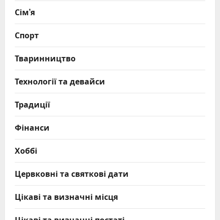
Сім’я
Спорт
Тваринництво
Технології та девайси
Традиції
Фінанси
Хоббі
Цервковні та святкові дати
Цікаві та визначні місця
Цікаві та визначні постаті