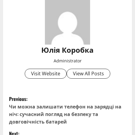
Юлія Коробка
Administrator
Visit Website
View All Posts
P
Previous:
o
Чи можна залишати телефон на зарядці на
ніч: сучасний погляд на безпеку та
s
довговічність батарей
t
Next: