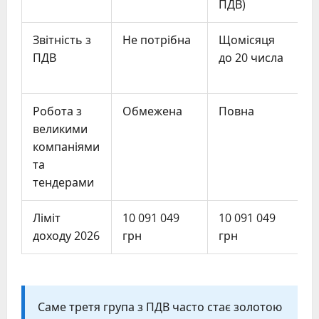
ПДВ)
Звітність з
Не потрібна
Щомісяця
ПДВ
до 20 числа
д
Робота з
Обмежена
Повна
великими
компаніями
та
тендерами
Ліміт
10 091 049
10 091 049
Б
доходу 2026
грн
грн
Саме третя група з ПДВ часто стає золотою