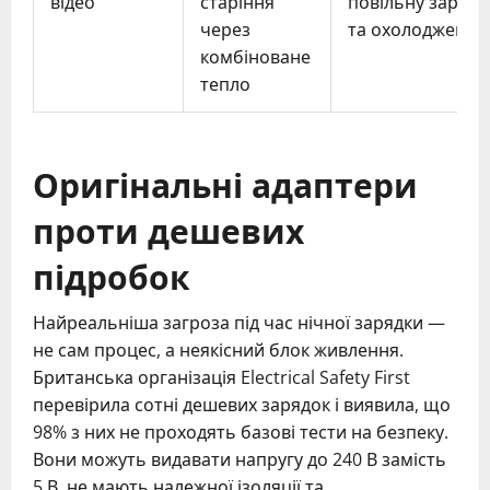
відео
старіння
повільну зарядк
через
та охолодження
комбіноване
тепло
Оригінальні адаптери
проти дешевих
підробок
Найреальніша загроза під час нічної зарядки —
не сам процес, а неякісний блок живлення.
Британська організація Electrical Safety First
перевірила сотні дешевих зарядок і виявила, що
98% з них не проходять базові тести на безпеку.
Вони можуть видавати напругу до 240 В замість
5 В, не мають належної ізоляції та