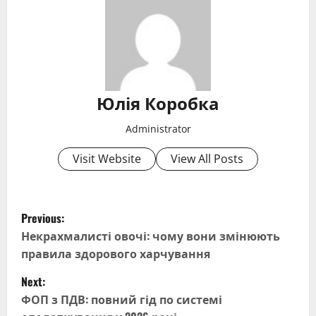
Юлія Коробка
Administrator
Visit Website
View All Posts
P
Previous:
o
Некрахмалисті овочі: чому вони змінюють
правила здорового харчування
s
Next:
t
ФОП з ПДВ: повний гід по системі