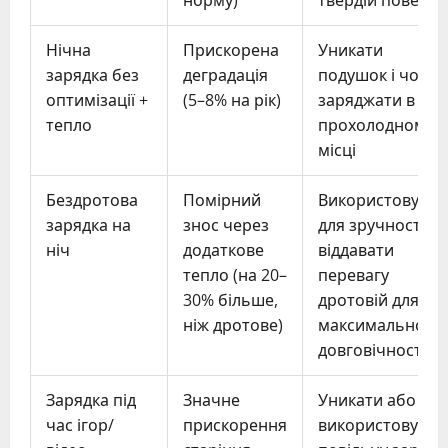
норму)
твердій поверхн
Нічна
Прискорена
Уникати
зарядка без
деградація
подушок і чохлів
оптимізації +
(5–8% на рік)
заряджати в
тепло
прохолодному
місці
Бездротова
Помірний
Використовуват
зарядка на
знос через
для зручності;
ніч
додаткове
віддавати
тепло (на 20–
перевагу
30% більше,
дротовій для
ніж дротове)
максимальної
довговічності
Зарядка під
Значне
Уникати або
час ігор/
прискорення
використовуват