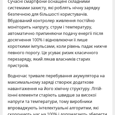
Сучасні смартфони оснащені складними
системами захисту, які роблять нічну зарядку
безпечною для більшості користувачів.
Вбудований контролер живлення постійно
моніторить напругу, струм і температуру,
автоматично припиняючи подачу енергії після
досягнення 100% і відновлюючи її лише
короткими імпульсами, коли рівень падає нижче
певного порогу. Це усуває ризик класичного
перезаряду, який лякав власників старих
пристроїв.
Водночас тривале перебування акумулятора на
максимальному заряді створює додаткове
навантаження на його хімічну структуру. Літій-
іонні елементи старіють швидше за високої
напруги та температури, тому виробники
впроваджують інтелектуальні алгоритми, які
скорочують час на 100% і допомагають зберегти