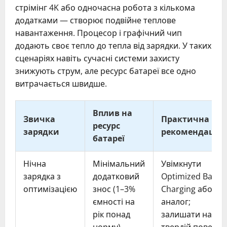
стрімінг 4K або одночасна робота з кількома
додатками — створює подвійне теплове
навантаження. Процесор і графічний чип
додають своє тепло до тепла від зарядки. У таких
сценаріях навіть сучасні системи захисту
знижують струм, але ресурс батареї все одно
витрачається швидше.
Вплив на
Звичка
Практична
ресурс
зарядки
рекомендація
батареї
Нічна
Мінімальний
Увімкнути
зарядка з
додатковий
Optimized Batter
оптимізацією
знос (1–3%
Charging або
ємності на
аналог;
рік понад
залишати на