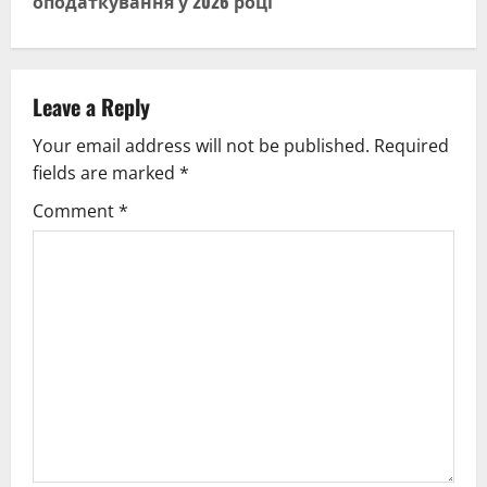
оподаткування у 2026 році
n
a
v
Leave a Reply
Your email address will not be published.
Required
i
fields are marked
*
g
Comment
*
a
t
i
o
n