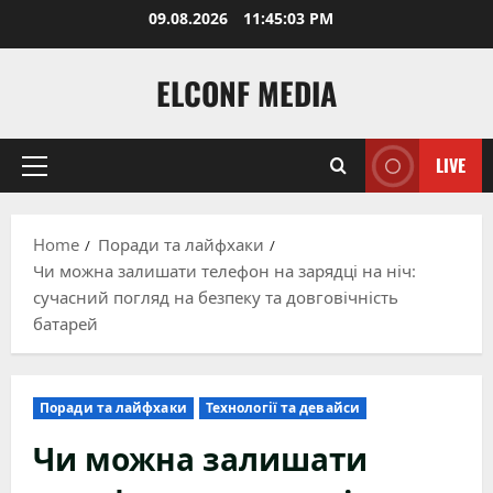
Skip
09.08.2026
11:45:04 PM
to
content
ELCONF MEDIA
LIVE
Primary
Menu
Home
Поради та лайфхаки
Чи можна залишати телефон на зарядці на ніч:
сучасний погляд на безпеку та довговічність
батарей
Поради та лайфхаки
Технології та девайси
Чи можна залишати