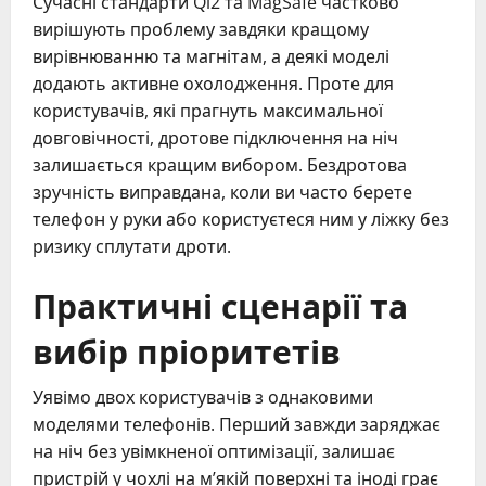
Сучасні стандарти Qi2 та MagSafe частково
вирішують проблему завдяки кращому
вирівнюванню та магнітам, а деякі моделі
додають активне охолодження. Проте для
користувачів, які прагнуть максимальної
довговічності, дротове підключення на ніч
залишається кращим вибором. Бездротова
зручність виправдана, коли ви часто берете
телефон у руки або користуєтеся ним у ліжку без
ризику сплутати дроти.
Практичні сценарії та
вибір пріоритетів
Уявімо двох користувачів з однаковими
моделями телефонів. Перший завжди заряджає
на ніч без увімкненої оптимізації, залишає
пристрій у чохлі на м’якій поверхні та іноді грає