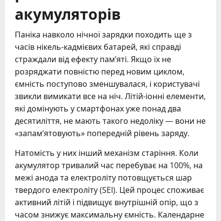
акумуляторів
Паніка навколо нічної зарядки походить ще з
часів нікель-кадмієвих батарей, які справді
страждали від ефекту пам’яті. Якщо їх не
розряджати повністю перед новим циклом,
ємність поступово зменшувалася, і користувачі
звикли вимикати все на ніч. Літій-іонні елементи,
які домінують у смартфонах уже понад два
десятиліття, не мають такого недоліку — вони не
«запам’ятовують» попередній рівень заряду.
Натомість у них інший механізм старіння. Коли
акумулятор тривалий час перебуває на 100%, на
межі анода та електроліту потовщується шар
твердого електроліту (SEI). Цей процес споживає
активний літій і підвищує внутрішній опір, що з
часом знижує максимальну ємність. Календарне