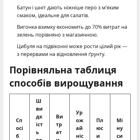
Батун і шніт дають ніжніше перо з м’яким
смаком, ідеальне для салатів.
Вигонка взимку економить до 70% витрат на
зелень порівняно з магазинною.
Цибуля на підвіконні може рости цілий рік —
з перервами на відновлення ґрунту.
Порівняльна таблиця
способів вирощування
Ш
ви
Ур
дк
Ви
Сп
ож
Пл
Мі
іст
тр
осі
ай
юс
ну
ь
ат
б
ніс
и
си
ро
и