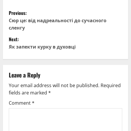
P
Previous:
o
Сюр це: від надреальності до сучасного
сленгу
s
Next:
t
Як запекти курку в духовці
n
a
Leave a Reply
v
Your email address will not be published.
Required
fields are marked
*
i
Comment
*
g
a