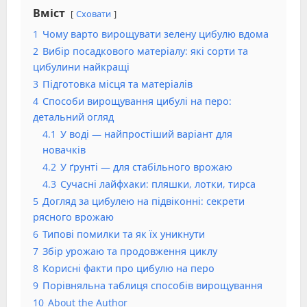
Вміст
Сховати
1
Чому варто вирощувати зелену цибулю вдома
2
Вибір посадкового матеріалу: які сорти та
цибулини найкращі
3
Підготовка місця та матеріалів
4
Способи вирощування цибулі на перо:
детальний огляд
4.1
У воді — найпростіший варіант для
новачків
4.2
У ґрунті — для стабільного врожаю
4.3
Сучасні лайфхаки: пляшки, лотки, тирса
5
Догляд за цибулею на підвіконні: секрети
рясного врожаю
6
Типові помилки та як їх уникнути
7
Збір урожаю та продовження циклу
8
Корисні факти про цибулю на перо
9
Порівняльна таблиця способів вирощування
10
About the Author