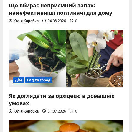
Що вбирає неприємний запах:
найефективніші поглиначі для дому
Юлія Коробка
04.08.2026
0
Дім
Сад та город
Як доглядати за орхідеєю в домашніх
умовах
Юлія Коробка
31.07.2026
0