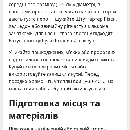
середнього розміру (3–5 см у діаметрі) з
ознаками проростання. Багатозачаткові сорти
дають густе перо — шукайте Штутгартер Різен,
Халцедон або звичайну ріпчасту з кількома
зачатками. Для насіннєвого способу підходять
батун, шніт-цибуля (Різанець), слизун.
Уникайте пошкоджених, м’яких або пророслих
надто сильно головок — вони швидко гниють.
Купуйте в перевірених місцях або
використовуйте залишки з кухні. Перед
посадкою замочіть у теплій воді (+30–40°C) на
кілька годин або добу, щоб активізувати ріст.
Підготовка місця та
матеріалів
Підвіконня на південній або східній стороні