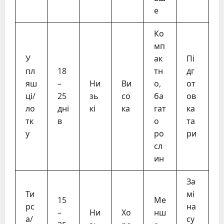
е
Ко
мп
У
ак
Пі
пл
18
тн
дг
яш
–
Ни
Ви
о,
от
ці/
25
зь
со
ба
ов
ло
дні
кі
ка
гат
ка
тк
в
о
та
у
ро
ри
сл
ин
За
Ти
мі
15
Ме
рс
на
–
Ни
Хо
нш
а/
су