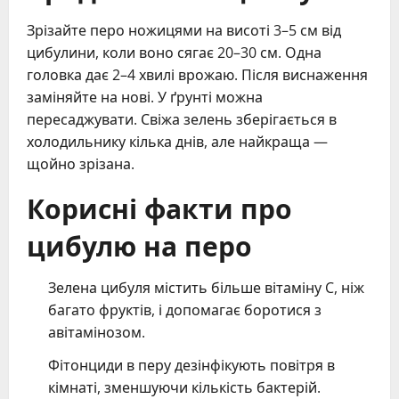
Зрізайте перо ножицями на висоті 3–5 см від
цибулини, коли воно сягає 20–30 см. Одна
головка дає 2–4 хвилі врожаю. Після виснаження
заміняйте на нові. У ґрунті можна
пересаджувати. Свіжа зелень зберігається в
холодильнику кілька днів, але найкраща —
щойно зрізана.
Корисні факти про
цибулю на перо
Зелена цибуля містить більше вітаміну C, ніж
багато фруктів, і допомагає боротися з
авітамінозом.
Фітонциди в перу дезінфікують повітря в
кімнаті, зменшуючи кількість бактерій.