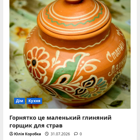
Дім
Кухня
Горнятко це маленький глиняний
горщик для страв
Юлія Коробка
31.07.2026
0