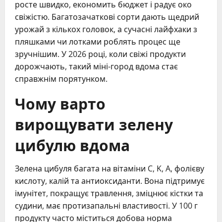
росте швидко, економить бюджет і радує око
свіжістю. Багатозачаткові сорти дають щедрий
урожай з кількох головок, а сучасні лайфхаки з
пляшками чи лотками роблять процес ще
зручнішим. У 2026 році, коли свіжі продукти
дорожчають, такий міні-город вдома стає
справжнім порятунком.
Чому варто
вирощувати зелену
цибулю вдома
Зелена цибуля багата на вітаміни C, K, A, фолієву
кислоту, калій та антиоксиданти. Вона підтримує
імунітет, покращує травлення, зміцнює кістки та
судини, має протизапальні властивості. У 100 г
продукту часто міститься добова норма