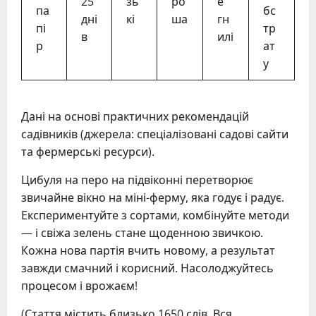
25
зь
ро
е
па
бс
дні
кі
ша
гн
пі
тр
в
илі
р
ат
у
Дані на основі практичних рекомендацій
садівників (джерела: спеціалізовані садові сайти
та фермерські ресурси).
Цибуля на перо на підвіконні перетворює
звичайне вікно на міні-ферму, яка годує і радує.
Експериментуйте з сортами, комбінуйте методи
— і свіжа зелень стане щоденною звичкою.
Кожна нова партія вчить новому, а результат
завжди смачний і корисний. Насолоджуйтесь
процесом і врожаєм!
(Стаття містить близько 1650 слів. Вся