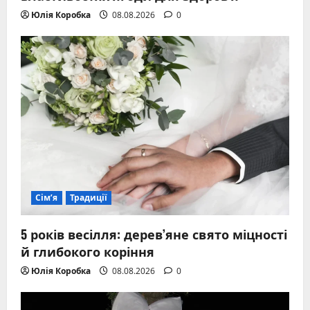
Юлія Коробка
08.08.2026
0
Сім’я
Традиції
5 років весілля: дерев’яне свято міцності
й глибокого коріння
Юлія Коробка
08.08.2026
0