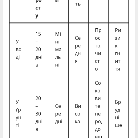
ть
ст
у
Пр
Ри
15
Мі
Се
ос
зи
У
–
ні
ре
то,
к
во
20
ма
дн
чи
гн
ді
дні
ль
я
ст
ит
в
ні
о
тя
Со
ко
20
ви
У
Бр
–
Се
Ви
те
ґр
уд
30
ре
со
пе
ун
ні
дні
дні
ка
ро,
ті
ше
в
до
вш