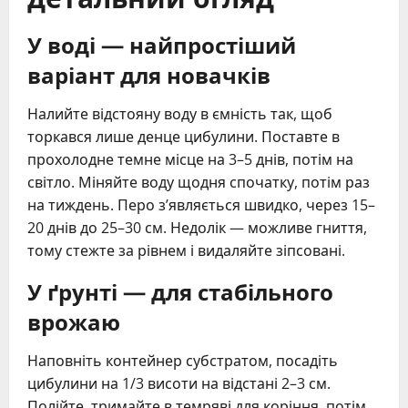
У воді — найпростіший
варіант для новачків
Налийте відстояну воду в ємність так, щоб
торкався лише денце цибулини. Поставте в
прохолодне темне місце на 3–5 днів, потім на
світло. Міняйте воду щодня спочатку, потім раз
на тиждень. Перо з’являється швидко, через 15–
20 днів до 25–30 см. Недолік — можливе гниття,
тому стежте за рівнем і видаляйте зіпсовані.
У ґрунті — для стабільного
врожаю
Наповніть контейнер субстратом, посадіть
цибулини на 1/3 висоти на відстані 2–3 см.
Полійте, тримайте в темряві для коріння, потім