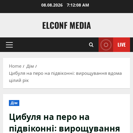
Skip
08.08.2026
7:12:09 AM
to
content
ELCONF MEDIA
LIVE
Primary
Menu
Home
Дім
Цибуля на перо на підвіконні: вирощування вдома
цілий рік
Дім
Цибуля на перо на
підвіконні: вирощування