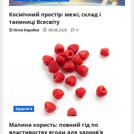
Космічний простір: межі, склад і
таємниці Всесвіту
Юлія Коробка
08.08.2026
0
Здоров’я
Малина користь: повний гід по
властивостях ягоди для здоров’я